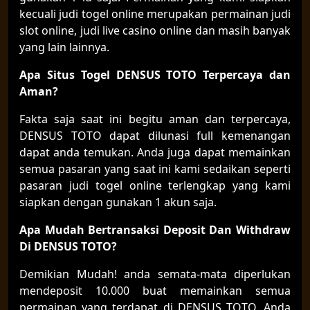
kecuali judi togel online merupakan permainan judi
slot online, judi live casino online dan masih banyak
yang lain lainnya.
Apa Situs Togel DENSUS TOTO Terpercaya dan
Aman?
Fakta saja saat ini begitu aman dan terpercaya,
DENSUS TOTO dapat dilunasi full kemenangan
dapat anda temukan. Anda juga dapat memainkan
semua pasaran yang saat ini kami sedaikan seperti
pasaran judi togel online terlengkap yang kami
siapkan dengan gunakan 1 akun saja.
Apa Mudah
Bert
ransaksi Deposit Dan Withdraw
Di DENSUS TOTO?
Demikian Mudah! anda semata-mata diperlukan
mendeposit 10.000 buat memainkan semua
permainan yang terdapat di DENSUS TOTO. Anda