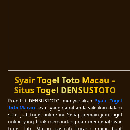
Syair Togel Toto Macau –
Situs Togel DENSUSTOTO
Prediksi DENSUSTOTO menyediakan
Syair Togel
Toto Macau
resmi yang dapat anda saksikan dalam
situs judi togel online ini. Setiap pemain judi togel
online yang tidak memandang dan mengenal syair
togel Toto Macau pastilah kurang mujur buat