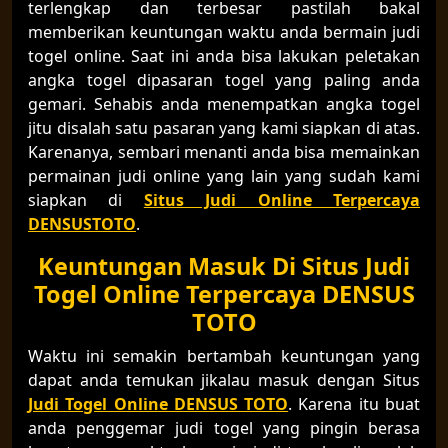
terlengkap dan terbesar pastilah bakal
memberikan keuntungan waktu anda bermain judi
togel online. Saat ini anda bisa lakukan peletakan
angka togel dipasaran togel yang paling anda
gemari. Sehabis anda menempatkan angka togel
jitu disalah satu pasaran yang kami siapkan di atas.
Karenanya, sembari menanti anda bisa memainkan
permainan judi online yang lain yang sudah kami
siapkan di
Situs Judi Online Terpercaya
DENSUSTOTO
.
Keuntungan Masuk Di Situs Judi
Togel Online Terpercaya DENSUS
TOTO
Waktu ini semakin bertambah keuntungan yang
dapat anda temukan jikalau masuk dengan Situs
Judi Togel Online DENSUS TOTO
. Karena itu buat
anda penggemar judi togel yang pingin berasa