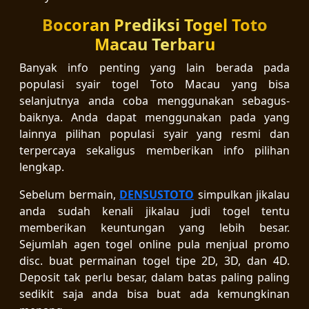
Bocoran Prediksi Togel Toto
Macau Terbaru
Banyak info penting yang lain berada pada
populasi syair togel Toto Macau yang bisa
selanjutnya anda coba menggunakan sebagus-
baiknya. Anda dapat menggunakan pada yang
lainnya pilihan populasi syair yang resmi dan
terpercaya sekaligus memberikan info pilihan
lengkap.
Sebelum bermain,
DENSUSTOTO
simpulkan jikalau
anda sudah kenali jikalau judi togel tentu
memberikan keuntungan yang lebih besar.
Sejumlah agen togel online pula menjual promo
disc. buat permainan togel tipe 2D, 3D, dan 4D.
Deposit tak perlu besar, dalam batas paling paling
sedikit saja anda bisa buat ada kemungkinan