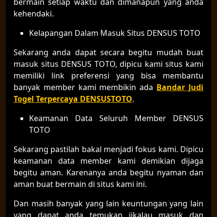
bermain setiap waktu dan dimanapun yang anda
kehendaki.
Kelapangan Dalam Masuk Situs DENSUS TOTO
Sekarang anda dapat secara begitu mudah buat
masuk situs DENSUS TOTO, dipicu kami situs kami
memiliki link preferensi yang bisa membantu
banyak member kami membikin ada
Bandar Judi
Togel Terpercaya DENSUSTOTO
.
Keamanan Data Seluruh Member DENSUS
TOTO
Sekarang pastilah bakal menjadi fokus kami. Dipicu
keamanan data member kami demikian dijaga
begitu aman. Karenanya anda begitu nyaman dan
aman buat bermain di situs kami ini.
Dan masih banyak yang lain keuntungan yang lain
yang dapat anda temukan jikalau masuk dan