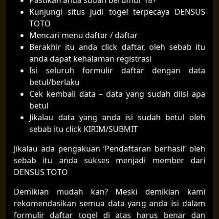
Kunjungi situs judi togel terpecaya DENSUS
TOTO
Mencari menu daftar / daftar
Berakhir itu anda click daftar, oleh sebab itu
anda dapat kehalaman registrasi
Isi seluruh formulir daftar dengan data
betul/berlaku
Cek kembali data – data yang sudah diisi apa
betul
Jikalau data yang anda isi sudah betul oleh
sebab itu click KIRIM/SUBMIT
Jikalau ada pengakuan ‘Pendaftaran berhasil’ oleh
sebab itu anda sukses menjadi member dari
DENSUS TOTO
Demikian mudah kan? Meski demikian kami
rekomendasikan semua data yang anda isi dalam
formulir daftar togel di atas harus benar dan