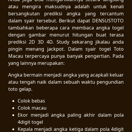
atau mengira maksudnya adalah untuk kenali
bersangkutan prediksi angka yang tercantum
dalam syair tersebut. Berikut dapat DENSUSTOTO
tambahkan beberapa cara membaca angka togel
dengan gambar menurut hitungan buat terasa
prediksi 2D 3D 4D. Study sekarang jikalau anda
pingin menang jackpot. Dalam syair togel Toto
Macau terpercaya punya banyak pengertian. Pada
yang lainnya merupakan:
Angka bermain menjadi angka yang acapkali keluar
atau tengah naik dalam sebuah waktu pengundian
toto gelap.
Colok bebas
Colok macau
Ekor menjadi angka paling akhir dalam pola
4digit togel
Kepala menjadi angka ketiga dalam pola 4digit