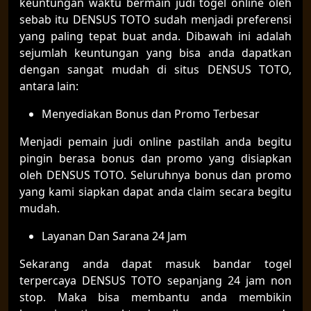
keuntungan waktu bermain judi togel online oleh
sebab itu DENSUS TOTO sudah menjadi preferensi
yang paling tepat buat anda. Dibawah ini adalah
sejumlah keuntungan yang bisa anda dapatkan
dengan sangat mudah di situs DENSUS TOTO,
antara lain:
Menyediakan Bonus dan Promo Terbesar
Menjadi pemain judi online pastilah anda begitu
pingin berasa bonus dan promo yang disiapkan
oleh DENSUS TOTO. Seluruhnya bonus dan promo
yang kami siapkan dapat anda claim secara begitu
mudah.
Layanan Dan Sarana 24 Jam
Sekarang anda dapat masuk bandar togel
terpercaya DENSUS TOTO sepanjang 24 jam non
stop. Maka bisa membantu anda membikin