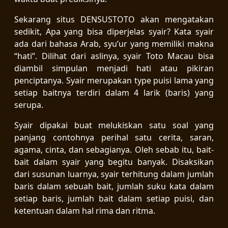
Sekarang situs DENSUSTOTO akan mengatakan
sedikit, Apa yang bisa diperjelas syair? Kata syair
ada dari bahasa Arab, syu’ur yang memiliki makna
“hati”. Dilihat dari aslinya, syair Toto Macau bisa
diambil simpulan menjadi hati atau pikiran
penciptanya. Syair merupakan type puisi lama yang
setiap baitnya terdiri dalam 4 larik (baris) yang
serupa.
Syair dipakai buat melukiskan satu soal yang
panjang contohnya perihal satu cerita, saran,
agama, cinta, dan sebagianya. Oleh sebab itu, bait-
bait dalam syair yang begitu banyak. Disaksikan
dari susunan luarnya, syair terhitung dalam jumlah
baris dalam sebuah bait, jumlah suku kata dalam
setiap baris, jumlah bait dalam setiap puisi, dan
ketentuan dalam hal rima dan ritma.