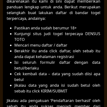
dikarenakan itu kami di sini dapat memberikan
panduan lengkap untuk anda. Berikut merupakan
selangkah buat lakukan daftar di bandar togel
terpercaya, andainya:
Pastikan anda sudah berumur 18+
Kunjungi situs judi togel terpecaya DENSUS
TOTO
Mencari menu daftar / daftar
Berakhir itu anda click daftar, oleh sebab itu
anda dapat kehalaman registrasi
Isi seluruh formulir daftar dengan data
betul/berlaku
Cek kembali data – data yang sudah diisi apa
betul
Jikalau data yang anda isi sudah betul oleh
sebab itu click KIRIM/SUBMIT
Jikalau ada pengakuan ‘Pendaftaran berhasil’ oleh
sebab itu anda sukses menjadi member dari