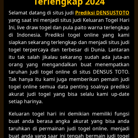
Terlengkap 2024
Selamat datang di situs judi
Prediksi DENSUSTOTO
yang saat ini menjadi situs judi Keluaran Togel Hari
Ini, live draw togel dan pula paito warna terlengkap
di Indonesia. Prediksi togel online yang kami
siapkan sekarang terlengkap dan menjadi situs judi
togel terpercaya dan terbesar di Dunia. Lantaran
itu tak salah jikalau sekarang sudah ada juta-an
orang yang mengandalkan buat menempatkan
taruhan judi togel online di situs DENSUS TOTO.
Tak hanya itu kami juga memberikan pemain judi
togel online semua data penting soalnya prediksi
akurat judi togel yang bisa selalu kami up-date
setiap harinya.
Keluaran togel hari ini demikian memiliki fungsi
buat anda berasa angka akurat yang bisa anda
taruhkan di permainan judi togel online. menjadi
buat anda yang saar ini tengah bermain judi togel