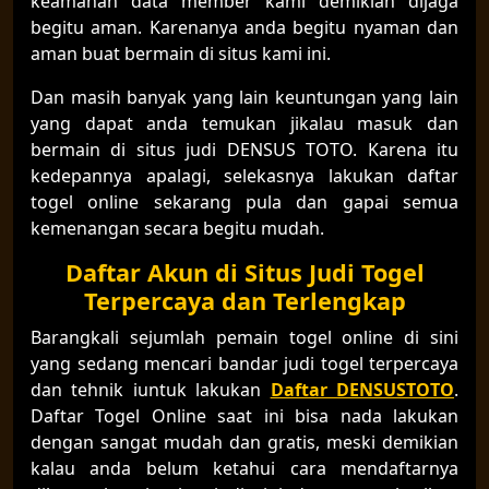
keamanan data member kami demikian dijaga
begitu aman. Karenanya anda begitu nyaman dan
aman buat bermain di situs kami ini.
Dan masih banyak yang lain keuntungan yang lain
yang dapat anda temukan jikalau masuk dan
bermain di situs judi DENSUS TOTO. Karena itu
kedepannya apalagi, selekasnya lakukan daftar
togel online sekarang pula dan gapai semua
kemenangan secara begitu mudah.
Daftar Akun di Situs Judi Togel
Terpercaya dan Terlengkap
Barangkali sejumlah pemain togel online di sini
yang sedang mencari bandar judi togel terpercaya
dan tehnik iuntuk lakukan
Daftar DENSUSTOTO
.
Daftar Togel Online saat ini bisa nada lakukan
dengan sangat mudah dan gratis, meski demikian
kalau anda belum ketahui cara mendaftarnya