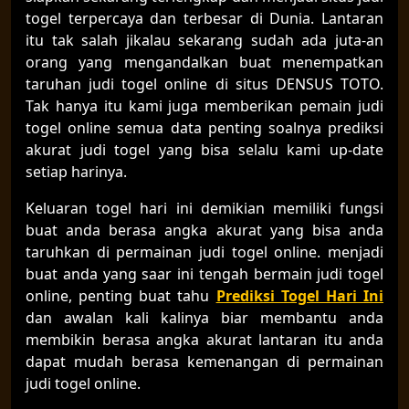
togel terpercaya dan terbesar di Dunia. Lantaran
itu tak salah jikalau sekarang sudah ada juta-an
orang yang mengandalkan buat menempatkan
taruhan judi togel online di situs DENSUS TOTO.
Tak hanya itu kami juga memberikan pemain judi
togel online semua data penting soalnya prediksi
akurat judi togel yang bisa selalu kami up-date
setiap harinya.
Keluaran togel hari ini demikian memiliki fungsi
buat anda berasa angka akurat yang bisa anda
taruhkan di permainan judi togel online. menjadi
buat anda yang saar ini tengah bermain judi togel
online, penting buat tahu
Prediksi Togel Hari Ini
dan awalan kali kalinya biar membantu anda
membikin berasa angka akurat lantaran itu anda
dapat mudah berasa kemenangan di permainan
judi togel online.