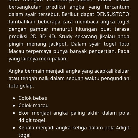
bersangkutan prediksi angka yang tercantum
dalam syair tersebut. Berikut dapat DENSUSTOTO
tambahkan beberapa cara membaca angka togel
dengan gambar menurut hitungan buat terasa
prediksi 2D 3D 4D. Study sekarang jikalau anda
pingin menang jackpot. Dalam syair togel Toto
Macau terpercaya punya banyak pengertian. Pada
yang lainnya merupakan:
Angka bermain menjadi angka yang acapkali keluar
atau tengah naik dalam sebuah waktu pengundian
toto gelap.
Colok bebas
Colok macau
Ekor menjadi angka paling akhir dalam pola
4digit togel
Kepala menjadi angka ketiga dalam pola 4digit
togel