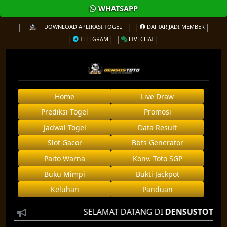
WHATSAPP
DOWNLOAD APLIKASI TOGEL
DAFTAR JADI MEMBER
TELEGRAM
LIVECHAT
Home
Live Draw
Prediksi Togel
Promosi
Jadwal Togel
Data Result
Slot Gacor
Bbfs Generator
Paito Warna
Konv. Toto SGP
Buku Mimpi
Bukti Jackpot
Keluhan
Panduan
SELAMAT DATANG DI
DENSUSTOTO
AGEN TO