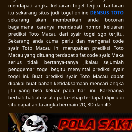
mendapati angka keluaran togel terjitu. Lantaran
itu sekarang situs judi togel online
DENSUS TOTO
sekarang akan memberikan anda bocoran
bagaimana caranya mendapati nomor keluaran
prediksi Toto Macau dari syair togel sgp terjitu.
Sekarang anda cuma perlu dan mengenal code
syair Toto Macau ini merupakan prediksi Toto
Macau yang dituang terdapat sifat code syair. Maka
serius tidak bertanya-tanya jikalau sejumlah
penggemar togel begitu menyintai prediksi syair
togel ini. Buat prediksi syair Toto Macau dapat
dipakai buat bahan ketidaksamaan mencari angka
jitu yang bisa keluar pada hari ini. Karenanya
berhati-hatilah selalu pada setiap terdapat dipicu di
situ dapat anda angka bermain 2D, 3D dan 4D.