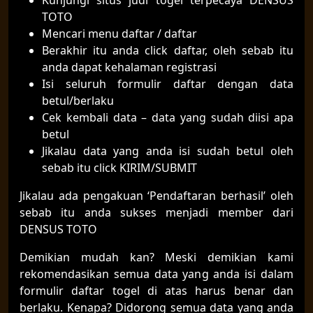
TOTO
Mencari menu daftar / daftar
Berakhir itu anda click daftar, oleh sebab itu
anda dapat kehalaman registrasi
Isi seluruh formulir daftar dengan data
betul/berlaku
Cek kembali data – data yang sudah diisi apa
betul
Jikalau data yang anda isi sudah betul oleh
sebab itu click KIRIM/SUBMIT
Jikalau ada pengakuan ‘Pendaftaran berhasil’ oleh
sebab itu anda sukses menjadi member dari
DENSUS TOTO
Demikian mudah kan? Meski demikian kami
rekomendasikan semua data yang anda isi dalam
formulir daftar togel di atas harus benar dan
berlaku. Kenapa? Didorong semua data yang anda