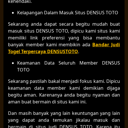
kehendaki.
Kelapangan Dalam Masuk Situs DENSUS TOTO
Sekarang anda dapat secara begitu mudah buat
masuk situs DENSUS TOTO, dipicu kami situs kami
memiliki link preferensi yang bisa membantu
banyak member kami membikin ada
Bandar Judi
Togel Terpercaya DENSUSTOTO
.
Keamanan Data Seluruh Member DENSUS
TOTO
Sekarang pastilah bakal menjadi fokus kami. Dipicu
keamanan data member kami demikian dijaga
begitu aman. Karenanya anda begitu nyaman dan
aman buat bermain di situs kami ini.
Dan masih banyak yang lain keuntungan yang lain
yang dapat anda temukan jikalau masuk dan
bermain di situs judi DENSUS TOTO. Karena itu