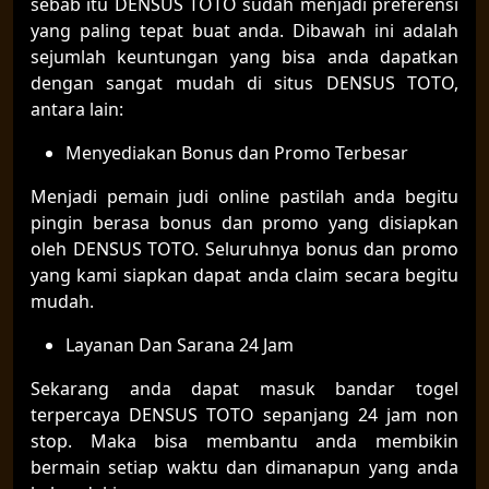
sebab itu DENSUS TOTO sudah menjadi preferensi
yang paling tepat buat anda. Dibawah ini adalah
sejumlah keuntungan yang bisa anda dapatkan
dengan sangat mudah di situs DENSUS TOTO,
antara lain:
Menyediakan Bonus dan Promo Terbesar
Menjadi pemain judi online pastilah anda begitu
pingin berasa bonus dan promo yang disiapkan
oleh DENSUS TOTO. Seluruhnya bonus dan promo
yang kami siapkan dapat anda claim secara begitu
mudah.
Layanan Dan Sarana 24 Jam
Sekarang anda dapat masuk bandar togel
terpercaya DENSUS TOTO sepanjang 24 jam non
stop. Maka bisa membantu anda membikin
bermain setiap waktu dan dimanapun yang anda