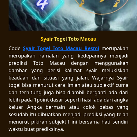
Syair Togel Toto Macau
Code
Syair Togel Toto Macau Resmi
merupakan
merupakan ramalan yang kedepannya menjadi
prediksi Toto Macau dengan menggunakan
gambar yang berisi kalimat syair melukiskan
keadaan dan situasi yang jalan. Wajarnya Syair
togel bisa menurut cara ilmiah atau subjektif cuma
dan terhitung juga bisa diambil berganti ada dari
lebih pada 1point dasar seperti hasil ada dari angka
keluar. Angka bermain atau colok bebas yang
sesudah itu dibuatkan menjadi prediksi yang telah
menurut pikiran subjektif ini bersama hati sendiri
waktu buat prediksinya.