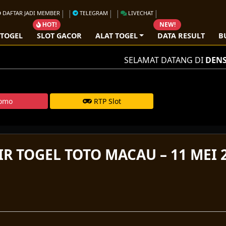
DAFTAR JADI MEMBER
TELEGRAM
LIVECHAT
 TOGEL
SLOT GACOR
ALAT TOGEL
DATA RESULT
B
SELAMAT DATANG DI
DENSUSTO
omo
RTP Slot
IR TOGEL TOTO MACAU – 11 MEI 