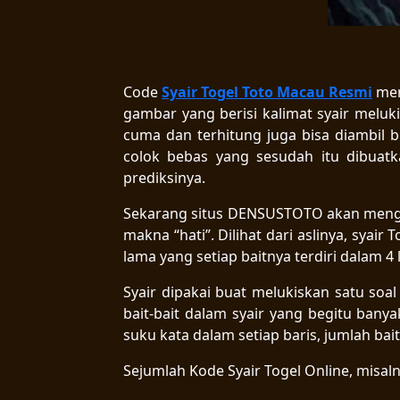
Code
Syair Togel Toto Macau Resmi
mer
gambar yang berisi kalimat syair meluki
cuma dan terhitung juga bisa diambil b
colok bebas yang sesudah itu dibuatka
prediksinya.
Sekarang situs DENSUSTOTO akan mengatak
makna “hati”. Dilihat dari aslinya, syai
lama yang setiap baitnya terdiri dalam 4 l
Syair dipakai buat melukiskan satu soal
bait-bait dalam syair yang begitu banya
suku kata dalam setiap baris, jumlah bai
Sejumlah Kode Syair Togel Online, misaln