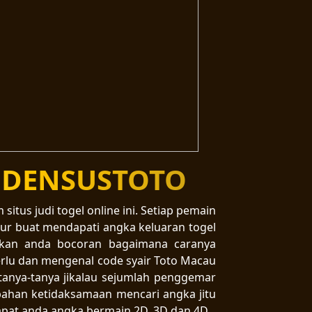
el DENSUSTOTO
itus judi togel online ini. Setiap pemain
jur buat mendapati angka keluaran togel
an anda bocoran bagaimana caranya
erlu dan mengenal code syair Toto Macau
rtanya-tanya jikalau sejumlah penggemar
t bahan ketidaksamaan mencari angka jitu
u dapat anda angka bermain 2D, 3D dan 4D