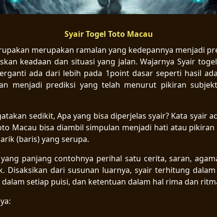
Syair Togel Toto Macau
upakan merupakan ramalan yang kedepannya menjadi pr
skan keadaan dan situasi yang jalan. Wajarnya Syair togel
erganti ada dari lebih pada 1point dasar seperti hasil ad
n menjadi prediksi yang telah menurut pikiran subjekt
an sedikit, Apa yang bisa diperjelas syair? Kata syair ad
r Toto Macau bisa diambil simpulan menjadi hati atau pikira
arik (baris) yang serupa.
 yang panjang contohnya perihal satu cerita, saran, agama
k. Disaksikan dari susunan luarnya, syair terhitung dala
t dalam setiap puisi, dan ketentuan dalam hal rima dan ritm
ya: