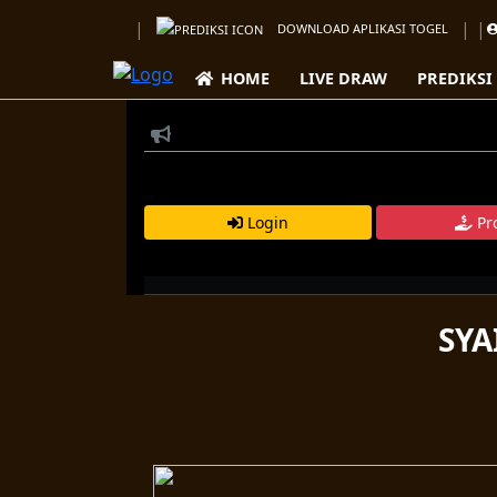
DOWNLOAD APLIKASI TOGEL
HOME
LIVE DRAW
PREDIKSI
Login
Pr
SYA