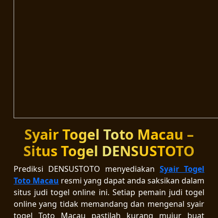
Syair Togel Toto Macau –
Situs Togel DENSUSTOTO
Prediksi DENSUSTOTO menyediakan
Syair Togel
Toto Macau
resmi yang dapat anda saksikan dalam
situs judi togel online ini. Setiap pemain judi togel
online yang tidak memandang dan mengenal syair
togel Toto Macau pastilah kurang mujur buat