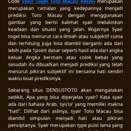
Code
Syair Togel Toto Macau Resmi
merupakan
merupakan ramalan yang kedepannya menjadi
prediksi Toto Macau dengan menggunakan
gambar yang berisi kalimat syair melukiskan
keadaan dan situasi yang jalan. Wajarnya Syair
togel bisa menurut cara ilmiah atau subjektif cuma
dan terhitung juga bisa diambil berganti ada dari
lebih pada 1point dasar seperti hasil ada dari angka
keluar. Angka bermain atau colok bebas yang
sesudah itu dibuatkan menjadi prediksi yang telah
menurut pikiran subjektif ini bersama hati sendiri
waktu buat prediksinya.
Sekarang situs DENSUSTOTO akan mengatakan
sedikit, Apa yang bisa diperjelas syair? Kata syair
ada dari bahasa Arab, syu’ur yang memiliki makna
“hati”. Dilihat dari aslinya, syair Toto Macau bisa
diambil simpulan menjadi hati atau pikiran
penciptanya. Syair merupakan type puisi lama yang