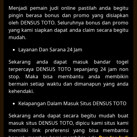
Menjadi pemain judi online pastilah anda begitu
pingin berasa bonus dan promo yang disiapkan
oleh DENSUS TOTO. Seluruhnya bonus dan promo
yang kami siapkan dapat anda claim secara begitu
mudah.
Layanan Dan Sarana 24 Jam
Sekarang anda dapat masuk bandar togel
terpercaya DENSUS TOTO sepanjang 24 jam non
stop. Maka bisa membantu anda membikin
bermain setiap waktu dan dimanapun yang anda
kehendaki.
Kelapangan Dalam Masuk Situs DENSUS TOTO
Sekarang anda dapat secara begitu mudah buat
masuk situs DENSUS TOTO, dipicu kami situs kami
memiliki link preferensi yang bisa membantu