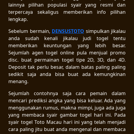
lainnya pilihan populasi syair yang resmi dan
terpercaya sekaligus memberikan info pilihan
lengkap.
Sebelum bermain,
DENSUSTOTO
simpulkan jikalau
anda sudah kenali jikalau judi togel tentu
memberikan keuntungan yang lebih besar.
Sejumlah agen togel online pula menjual promo
disc. buat permainan togel tipe 2D, 3D, dan 4D.
Deposit tak perlu besar, dalam batas paling paling
sedikit saja anda bisa buat ada kemungkinan
menang.
Sejumlah contohnya saja cara pemain dalam
mencari prediksi angka yang bisa keluar. Ada yang
menggunakan rumus, makna mimpi, juga ada juga
yang membaca syair gambar togel hari ini. Pada
syair togel Toto Macau hari ini yang telah menjadi
cara paling jitu buat anda mengenal dan membaca