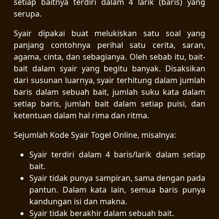
setiap baitnya terdiri dalam 4 larik (baris) yang
serupa.
Syair dipakai buat melukiskan satu soal yang
panjang contohnya perihal satu cerita, saran,
agama, cinta, dan sebagianya. Oleh sebab itu, bait-
bait dalam syair yang begitu banyak. Disaksikan
dari susunan luarnya, syair terhitung dalam jumlah
baris dalam sebuah bait, jumlah suku kata dalam
setiap baris, jumlah bait dalam setiap puisi, dan
ketentuan dalam hal rima dan ritma.
Sejumlah Kode Syair Togel Online, misalnya:
Syair terdiri dalam 4 baris/larik dalam setiap
bait.
Syair tidak punya sampiran, sama dengan pada
pantun. Dalam kata lain, semua baris punya
kandungan isi dan makna.
Syair tidak berakhir dalam sebuah bait.