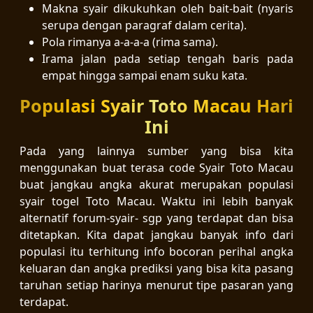
Makna syair dikukuhkan oleh bait-bait (nyaris
serupa dengan paragraf dalam cerita).
Pola rimanya a-a-a-a (rima sama).
Irama jalan pada setiap tengah baris pada
empat hingga sampai enam suku kata.
Populasi Syair Toto Macau Hari
Ini
Pada yang lainnya sumber yang bisa kita
menggunakan buat terasa code Syair Toto Macau
buat jangkau angka akurat merupakan populasi
syair togel Toto Macau. Waktu ini lebih banyak
alternatif forum-syair- sgp yang terdapat dan bisa
ditetapkan. Kita dapat jangkau banyak info dari
populasi itu terhitung info bocoran perihal angka
keluaran dan angka prediksi yang bisa kita pasang
taruhan setiap harinya menurut tipe pasaran yang
terdapat.