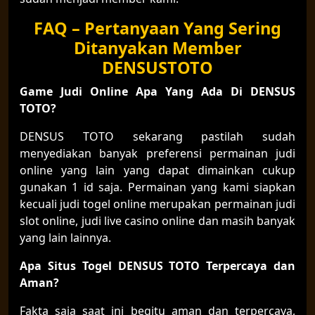
FAQ – Pertanyaan Yang Sering
Ditanyakan Member
DENSUSTOTO
Game Judi Online Apa Yang Ada Di DENSUS
TOTO?
DENSUS TOTO sekarang pastilah sudah
menyediakan banyak preferensi permainan judi
online yang lain yang dapat dimainkan cukup
gunakan 1 id saja. Permainan yang kami siapkan
kecuali judi togel online merupakan permainan judi
slot online, judi live casino online dan masih banyak
yang lain lainnya.
Apa Situs Togel DENSUS TOTO Terpercaya dan
Aman?
Fakta saja saat ini begitu aman dan terpercaya,