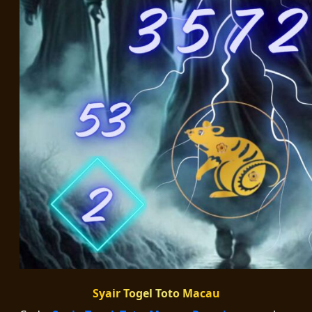
Syair Togel Toto Macau