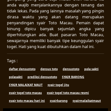
anda wajib menjalankannya dengan tenang dan
tidak lekas. Pada yang lainnya masalah yang pingin
dirasa waktu yang akan datang merupakan
penyandingan syair Toto Macau. Pemain dapat
binung dipicu banyak sejumlah angka yang
diperhitungkan ada. Buat pasaran Toto Macau,
sewajarnya memiliki banyak tipe keunggulan syair
togel. Hati yang kuat dibutuhkan dalam hal ini.
Tags :
daftar densustoto
densus toto
densustoto
pola sakti
polasakti
prediksi densustoto
SYAIR BARONG
SYAIR MALAIKAT MAUT
syair togel jitu
syair togel toto macau
syair togel toto macau resmi
syair toto macau hari ini
syairbarong
syairmalaikatmaut