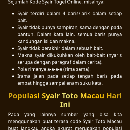
Sejumlah Kode Syair Togel Online, misalnya:
Syair terdiri dalam 4 baris/larik dalam setiap
bait.
Syair tidak punya sampiran, sama dengan pada
pantun. Dalam kata lain, semua baris punya
kandungan isi dan makna.
Syair tidak berakhir dalam sebuah bait.
Makna syair dikukuhkan oleh bait-bait (nyaris
serupa dengan paragraf dalam cerita).
Pola rimanya a-a-a-a (rima sama).
Irama jalan pada setiap tengah baris pada
empat hingga sampai enam suku kata.
Populasi Syair Toto Macau Hari
Ini
Pada yang lainnya sumber yang bisa kita
menggunakan buat terasa code Syair Toto Macau
buat jangkau angka akurat merupakan populasi