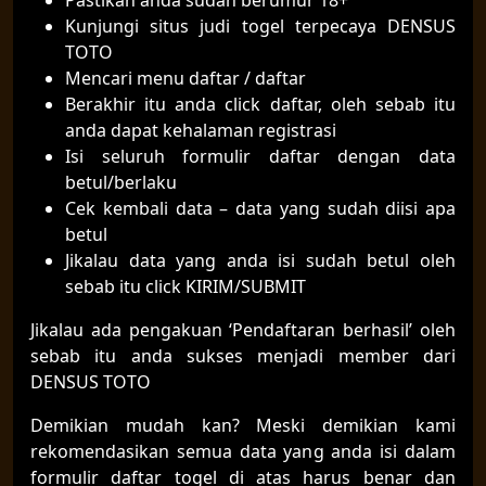
Kunjungi situs judi togel terpecaya DENSUS
TOTO
Mencari menu daftar / daftar
Berakhir itu anda click daftar, oleh sebab itu
anda dapat kehalaman registrasi
Isi seluruh formulir daftar dengan data
betul/berlaku
Cek kembali data – data yang sudah diisi apa
betul
Jikalau data yang anda isi sudah betul oleh
sebab itu click KIRIM/SUBMIT
Jikalau ada pengakuan ‘Pendaftaran berhasil’ oleh
sebab itu anda sukses menjadi member dari
DENSUS TOTO
Demikian mudah kan? Meski demikian kami
rekomendasikan semua data yang anda isi dalam
formulir daftar togel di atas harus benar dan