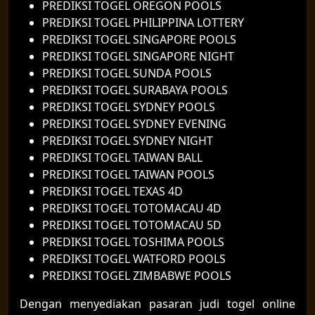
PREDIKSI TOGEL OREGON POOLS
PREDIKSI TOGEL PHILIPPINA LOTTERY
PREDIKSI TOGEL SINGAPORE POOLS
PREDIKSI TOGEL SINGAPORE NIGHT
PREDIKSI TOGEL SUNDA POOLS
PREDIKSI TOGEL SURABAYA POOLS
PREDIKSI TOGEL SYDNEY POOLS
PREDIKSI TOGEL SYDNEY EVENING
PREDIKSI TOGEL SYDNEY NIGHT
PREDIKSI TOGEL TAIWAN BALL
PREDIKSI TOGEL TAIWAN POOLS
PREDIKSI TOGEL TEXAS 4D
PREDIKSI TOGEL TOTOMACAU 4D
PREDIKSI TOGEL TOTOMACAU 5D
PREDIKSI TOGEL TOSHIMA POOLS
PREDIKSI TOGEL WATFORD POOLS
PREDIKSI TOGEL ZIMBABWE POOLS
Dengan menyediakan pasaran judi togel online