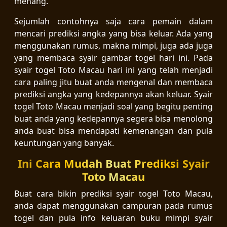
menang.
Sejumlah contohnya saja cara pemain dalam
mencari prediksi angka yang bisa keluar. Ada yang
menggunakan rumus, makna mimpi, juga ada juga
yang membaca syair gambar togel hari ini. Pada
syair togel Toto Macau hari ini yang telah menjadi
cara paling jitu buat anda mengenal dan membaca
prediksi angka yang kedepannya akan keluar. Syair
togel Toto Macau menjadi soal yang begitu penting
buat anda yang kedepannya segera bisa menolong
anda buat bisa mendapati kemenangan dan pula
keuntungan yang banyak.
Ini Cara Mudah Buat Prediksi Syair
Toto Macau
Buat cara bikin prediksi syair togel Toto Macau,
anda dapat menggunakan campuran pada rumus
togel dan pula info keluaran buku mimpi syair