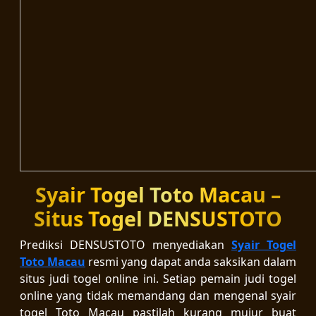
Syair Togel Toto Macau –
Situs Togel DENSUSTOTO
Prediksi DENSUSTOTO menyediakan
Syair Togel
Toto Macau
resmi yang dapat anda saksikan dalam
situs judi togel online ini. Setiap pemain judi togel
online yang tidak memandang dan mengenal syair
togel Toto Macau pastilah kurang mujur buat