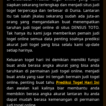
siapkan sekarang terlengkap dan menjadi situs judi
togel terpercaya dan terbesar di Dunia. Lantaran
itu tak salah jikalau sekarang sudah ada juta-an
orang yang mengandalkan buat menempatkan
taruhan judi togel online di situs DENSUS TOTO.
Tak hanya itu kami juga memberikan pemain judi
togel online semua data penting soalnya prediksi
akurat judi togel yang bisa selalu kami up-date
setiap harinya.
Keluaran togel hari ini demikian memiliki fungsi
buat anda berasa angka akurat yang bisa anda
taruhkan di permainan judi togel online. menjadi
buat anda yang saar ini tengah bermain judi togel
online, penting buat tahu
Prediksi Togel Hari Ini
dan awalan kali kalinya biar membantu anda
membikin berasa angka akurat lantaran itu anda
dapat mudah berasa kemenangan di permainan
judi togel online.