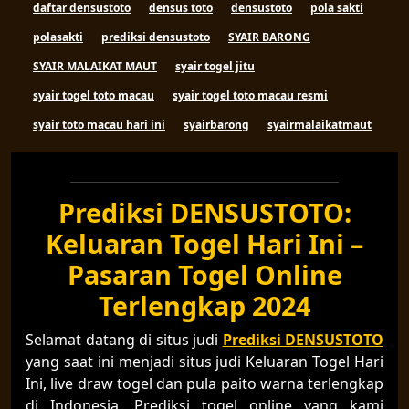
daftar densustoto
densus toto
densustoto
pola sakti
polasakti
prediksi densustoto
SYAIR BARONG
SYAIR MALAIKAT MAUT
syair togel jitu
syair togel toto macau
syair togel toto macau resmi
syair toto macau hari ini
syairbarong
syairmalaikatmaut
Prediksi DENSUSTOTO:
Keluaran Togel Hari Ini –
Pasaran Togel Online
Terlengkap 2024
Selamat datang di situs judi
Prediksi DENSUSTOTO
yang saat ini menjadi situs judi Keluaran Togel Hari
Ini, live draw togel dan pula paito warna terlengkap
di Indonesia. Prediksi togel online yang kami