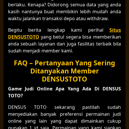
berlaku. Kenapa? Didorong semua data yang anda
kasih nantunya buat membikin lebih mudah anda
waktu jalankan transaksi depo atau withdraw.
Begitu berita lengkap kami perihal
Situs
DENSUSTOTO
yang betul segera bisa memberikan
anda sebuah layanan dan juga fasilitas terbaik bila
sudah menjadi member kami.
FAQ – Pertanyaan Yang Sering
Ditanyakan Member
DENSUSTOTO
Game Judi Online Apa Yang Ada Di DENSUS
TOTO?
DENSUS TOTO sekarang pastilah sudah
menyediakan banyak preferensi permainan judi
online yang lain yang dapat dimainkan cukup
gunakan 1 id saja. Permainan yang kami siapkan