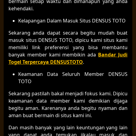
bermain setiap waktu dan dimanapun yang anda
kehendaki.
Kelapangan Dalam Masuk Situs DENSUS TOTO
Sekarang anda dapat secara begitu mudah buat
masuk situs DENSUS TOTO, dipicu kami situs kami
memiliki link preferensi yang bisa membantu
banyak member kami membikin ada
Bandar Judi
Togel Terpercaya DENSUSTOTO
.
Keamanan Data Seluruh Member DENSUS
TOTO
Sekarang pastilah bakal menjadi fokus kami. Dipicu
keamanan data member kami demikian dijaga
begitu aman. Karenanya anda begitu nyaman dan
aman buat bermain di situs kami ini.
Dan masih banyak yang lain keuntungan yang lain
yang dapat anda temukan jikalau masuk dan