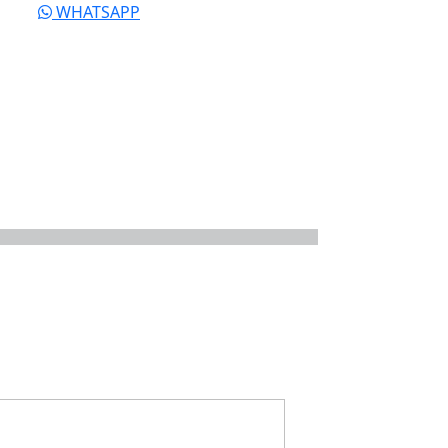
WHATSAPP
MINGGU, 09 AGU 2026 (
2:55:23 PM
)
Promosi
STOTO
AGEN TOGEL, SLOT ONLINE TERBAIK DAN TERPERC
I 2026