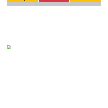
SYAIR TOGEL TOTO MACAU – 03
NOVEMBER 2025