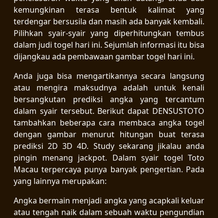
kemungkinan terasa bentuk kalimat yang
terdengar bersusila dan masih ada banyak kembali.
Pilihkan syair-syair yang diperhitungkan tembus
dalam judi togel hari ini. Sejumlah informasi itu bisa
dijangkau ada pembawaan gambar togel hari ini.
Anda juga bisa mengartikannya secara langsung
atau mengira maksudnya adalah untuk kenali
bersangkutan prediksi angka yang tercantum
dalam syair tersebut. Berikut dapat DENSUSTOTO
tambahkan beberapa cara membaca angka togel
dengan gambar menurut hitungan buat terasa
prediksi 2D 3D 4D. Study sekarang jikalau anda
pingin menang jackpot. Dalam syair togel Toto
Macau terpercaya punya banyak pengertian. Pada
yang lainnya merupakan:
Angka bermain menjadi angka yang acapkali keluar
atau tengah naik dalam sebuah waktu pengundian