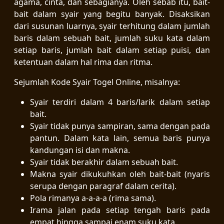
agama, cinta, dan sebagianya. Oleh sebab itu, bait-
bait dalam syair yang begitu banyak. Disaksikan
dari susunan luarnya, syair terhitung dalam jumlah
baris dalam sebuah bait, jumlah suku kata dalam
setiap baris, jumlah bait dalam setiap puisi, dan
ketentuan dalam hal rima dan ritma.
Sejumlah Kode Syair Togel Online, misalnya:
Syair terdiri dalam 4 baris/larik dalam setiap
bait.
Syair tidak punya sampiran, sama dengan pada
pantun. Dalam kata lain, semua baris punya
kandungan isi dan makna.
Syair tidak berakhir dalam sebuah bait.
Makna syair dikukuhkan oleh bait-bait (nyaris
serupa dengan paragraf dalam cerita).
Pola rimanya a-a-a-a (rima sama).
Irama jalan pada setiap tengah baris pada
empat hingga sampai enam suku kata.