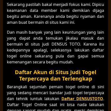
Sekarang pastilah bakal menjadi fokus kami. Dipicu
keamanan data member kami demikian dijaga
begitu aman. Karenanya anda begitu nyaman dan
aman buat bermain di situs kami ini.
Dan masih banyak yang lain keuntungan yang lain
yang dapat anda temukan jikalau masuk dan
bermain di situs judi DENSUS TOTO. Karena itu
kedepannya apalagi, selekasnya lakukan daftar
togel online sekarang pula dan gapai semua
kemenangan secara begitu mudah.
Daftar Akun di Situs Judi Togel
Terpercaya dan Terlengkap
Barangkali sejumlah pemain togel online di sini
yang sedang mencari bandar judi togel terpercaya
dan tehnik iuntuk lakukan
Daftar DENSUSTOTO
.
Daftar Togel Online saat ini bisa nada lakukan
dengan sangat mudah dan gratis, meski demikian