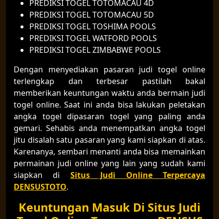
PREDIKSI TOGEL TOTOMACAU 4D
PREDIKSI TOGEL TOTOMACAU 5D
PREDIKSI TOGEL TOSHIMA POOLS
PREDIKSI TOGEL WATFORD POOLS
PREDIKSI TOGEL ZIMBABWE POOLS
Dengan menyediakan pasaran judi togel online
terlengkap dan terbesar pastilah bakal
memberikan keuntungan waktu anda bermain judi
togel online. Saat ini anda bisa lakukan peletakan
angka togel dipasaran togel yang paling anda
gemari. Sehabis anda menempatkan angka togel
jitu disalah satu pasaran yang kami siapkan di atas.
Karenanya, sembari menanti anda bisa memainkan
permainan judi online yang lain yang sudah kami
siapkan di
Situs Judi Online Terpercaya
DENSUSTOTO
.
Keuntungan Masuk Di Situs Judi