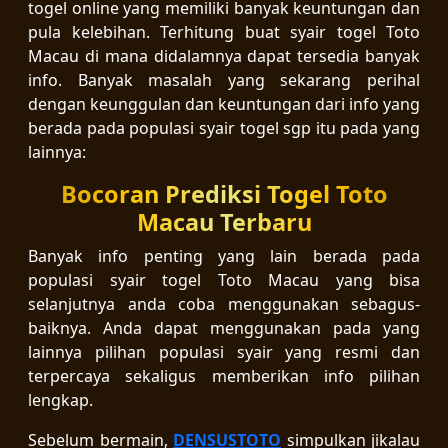
togel online yang memiliki banyak keuntungan dan
pula kelebihan. Terhitung buat syair togel Toto
Macau di mana didalamnya dapat tersedia banyak
info. Banyak masalah yang sekarang perihal
dengan keunggulan dan keuntungan dari info yang
berada pada populasi syair togel sgp itu pada yang
lainnya:
Bocoran Prediksi Togel Toto
Macau Terbaru
Banyak info penting yang lain berada pada
populasi syair togel Toto Macau yang bisa
selanjutnya anda coba menggunakan sebagus-
baiknya. Anda dapat menggunakan pada yang
lainnya pilihan populasi syair yang resmi dan
terpercaya sekaligus memberikan info pilihan
lengkap.
Sebelum bermain,
DENSUSTOTO
simpulkan jikalau