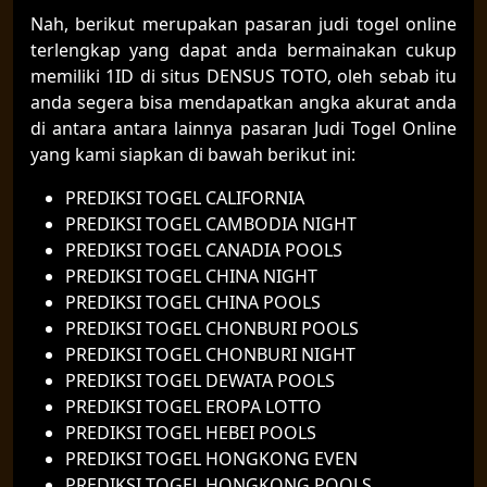
Nah, berikut merupakan pasaran judi togel online
terlengkap yang dapat anda bermainakan cukup
memiliki 1ID di situs DENSUS TOTO, oleh sebab itu
anda segera bisa mendapatkan angka akurat anda
di antara antara lainnya pasaran Judi Togel Online
yang kami siapkan di bawah berikut ini:
PREDIKSI TOGEL CALIFORNIA
PREDIKSI TOGEL CAMBODIA NIGHT
PREDIKSI TOGEL CANADIA POOLS
PREDIKSI TOGEL CHINA NIGHT
PREDIKSI TOGEL CHINA POOLS
PREDIKSI TOGEL CHONBURI POOLS
PREDIKSI TOGEL CHONBURI NIGHT
PREDIKSI TOGEL DEWATA POOLS
PREDIKSI TOGEL EROPA LOTTO
PREDIKSI TOGEL HEBEI POOLS
PREDIKSI TOGEL HONGKONG EVEN
PREDIKSI TOGEL HONGKONG POOLS