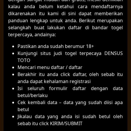
kalau anda belum ketahui cara mendaftarnya
dikarenakan itu kami di sini dapat memberikan
panduan lengkap untuk anda. Berikut merupakan
selangkah buat lakukan daftar di bandar togel
terpercaya, andainya:
Pastikan anda sudah berumur 18+
Kunjungi situs judi togel terpecaya DENSUS
TOTO
Mencari menu daftar / daftar
Berakhir itu anda click daftar, oleh sebab itu
anda dapat kehalaman registrasi
Isi seluruh formulir daftar dengan data
betul/berlaku
Cek kembali data – data yang sudah diisi apa
betul
Jikalau data yang anda isi sudah betul oleh
sebab itu click KIRIM/SUBMIT