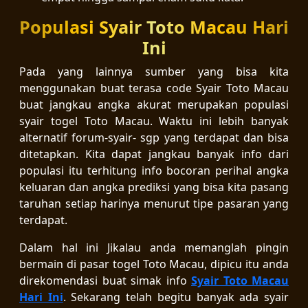
Populasi Syair Toto Macau Hari
Ini
Pada yang lainnya sumber yang bisa kita
menggunakan buat terasa code Syair Toto Macau
buat jangkau angka akurat merupakan populasi
syair togel Toto Macau. Waktu ini lebih banyak
alternatif forum-syair- sgp yang terdapat dan bisa
ditetapkan. Kita dapat jangkau banyak info dari
populasi itu terhitung info bocoran perihal angka
keluaran dan angka prediksi yang bisa kita pasang
taruhan setiap harinya menurut tipe pasaran yang
terdapat.
Dalam hal ini Jikalau anda memanglah pingin
bermain di pasar togel Toto Macau, dipicu itu anda
direkomendasi buat simak info
Syair Toto Macau
Hari Ini
. Sekarang telah begitu banyak ada syair