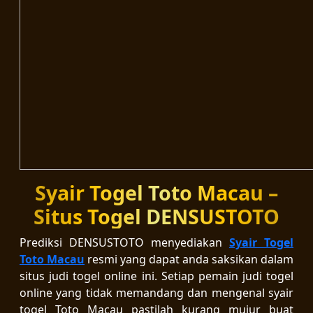
Syair Togel Toto Macau –
Situs Togel DENSUSTOTO
Prediksi DENSUSTOTO menyediakan
Syair Togel
Toto Macau
resmi yang dapat anda saksikan dalam
situs judi togel online ini. Setiap pemain judi togel
online yang tidak memandang dan mengenal syair
togel Toto Macau pastilah kurang mujur buat