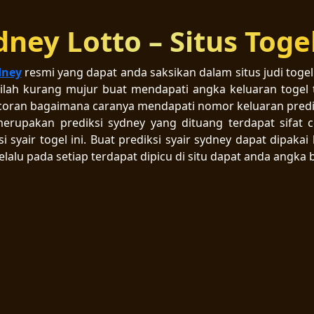
ydney Lotto – Situs To
dney
resmi yang dapat anda saksikan dalam situs judi togel o
h kurang mujur buat mendapati angka keluaran togel terj
an bagaimana caranya mendapati nomor keluaran prediksi 
rupakan prediksi sydney yang dituang terdapat sifat cod
 syair togel ini. Buat prediksi syair sydney dapat dipak
 selalu pada setiap terdapat dipicu di situ dapat anda angk