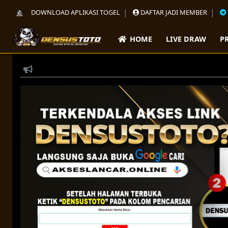
DOWNLOAD APLIKASI TOGEL
DAFTAR JADI MEMBER
HOME
LIVE DRAW
P