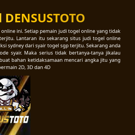
gel DENSUSTOTO
nline ini. Setiap pemain judi togel online yang tidak
itu. Lantaran itu sekarang situs judi togel online
sydney dari syair togel sgp terjitu. Sekarang anda
e syair. Maka serius tidak bertanya-tanya jikalau
ai buat bahan ketidaksamaan mencari angka jitu yang
a bermain 2D, 3D dan 4D