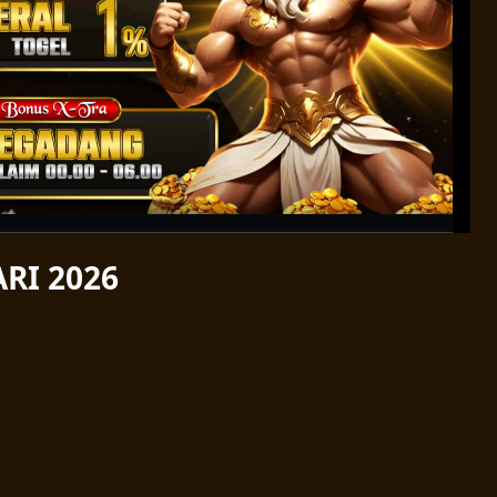
RI 2026