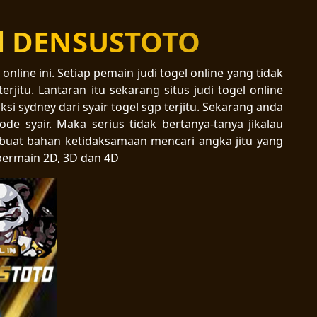
gel DENSUSTOTO
nline ini. Setiap pemain judi togel online yang tidak
itu. Lantaran itu sekarang situs judi togel online
sydney dari syair togel sgp terjitu. Sekarang anda
e syair. Maka serius tidak bertanya-tanya jikalau
ai buat bahan ketidaksamaan mencari angka jitu yang
a bermain 2D, 3D dan 4D