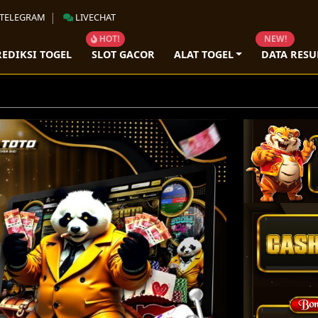
TELEGRAM
LIVECHAT
REDIKSI TOGEL
SLOT GACOR
ALAT TOGEL
DATA RESU