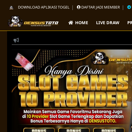
DOWNLOAD APLIKASI TOGEL
DAFTAR JADI MEMBER
HOME
LIVE DRAW
P