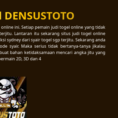
gel DENSUSTOTO
nline ini. Setiap pemain judi togel online yang tidak
itu. Lantaran itu sekarang situs judi togel online
sydney dari syair togel sgp terjitu. Sekarang anda
e syair. Maka serius tidak bertanya-tanya jikalau
ai buat bahan ketidaksamaan mencari angka jitu yang
 bermain 2D, 3D dan 4