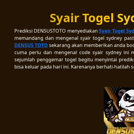
Syair Togel S
Prediksi DENSUSTOTO menyediakan
Syair Togel Sy
memandang dan mengenal syair togel sydney pastila
DENSUS TOTO
sekarang akan memberikan anda bocor
cuma perlu dan mengenal code syair sydney ini me
sejumlah penggemar togel begitu menyintai prediksi
bisa keluar pada hari ini. Karenanya berhati-hatilah