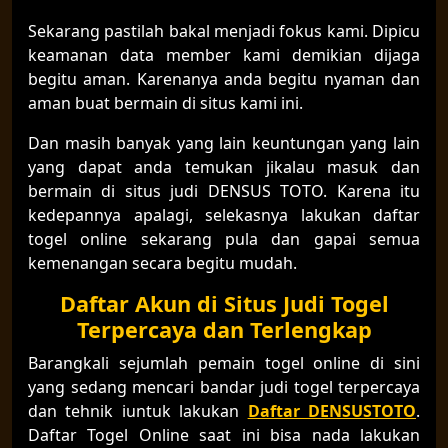
Sekarang pastilah bakal menjadi fokus kami. Dipicu
keamanan data member kami demikian dijaga
begitu aman. Karenanya anda begitu nyaman dan
aman buat bermain di situs kami ini.
Dan masih banyak yang lain keuntungan yang lain
yang dapat anda temukan jikalau masuk dan
bermain di situs judi DENSUS TOTO. Karena itu
kedepannya apalagi, selekasnya lakukan daftar
togel online sekarang pula dan gapai semua
kemenangan secara begitu mudah.
Daftar Akun di Situs Judi Togel
Terpercaya dan Terlengkap
Barangkali sejumlah pemain togel online di sini
yang sedang mencari bandar judi togel terpercaya
dan tehnik iuntuk lakukan
Daftar DENSUSTOTO
.
Daftar Togel Online saat ini bisa nada lakukan