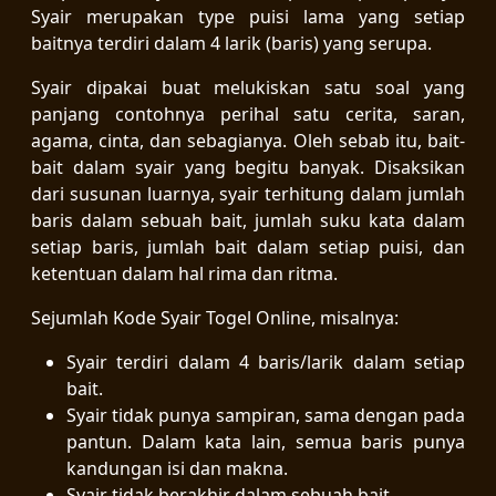
Syair merupakan type puisi lama yang setiap
baitnya terdiri dalam 4 larik (baris) yang serupa.
Syair dipakai buat melukiskan satu soal yang
panjang contohnya perihal satu cerita, saran,
agama, cinta, dan sebagianya. Oleh sebab itu, bait-
bait dalam syair yang begitu banyak. Disaksikan
dari susunan luarnya, syair terhitung dalam jumlah
baris dalam sebuah bait, jumlah suku kata dalam
setiap baris, jumlah bait dalam setiap puisi, dan
ketentuan dalam hal rima dan ritma.
Sejumlah Kode Syair Togel Online, misalnya:
Syair terdiri dalam 4 baris/larik dalam setiap
bait.
Syair tidak punya sampiran, sama dengan pada
pantun. Dalam kata lain, semua baris punya
kandungan isi dan makna.
Syair tidak berakhir dalam sebuah bait.