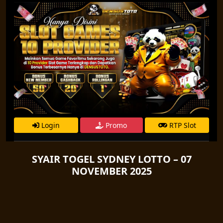
Login
Promo
RTP Slot
SYAIR TOGEL SYDNEY LOTTO – 07
NOVEMBER 2025