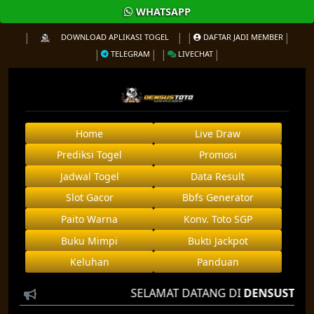
WHATSAPP
DOWNLOAD APLIKASI TOGEL
DAFTAR JADI MEMBER
TELEGRAM
LIVECHAT
Home
Live Draw
Prediksi Togel
Promosi
Jadwal Togel
Data Result
Slot Gacor
Bbfs Generator
Paito Warna
Konv. Toto SGP
Buku Mimpi
Bukti Jackpot
Keluhan
Panduan
SELAMAT DATANG DI
DENSUSTOTO
AGE