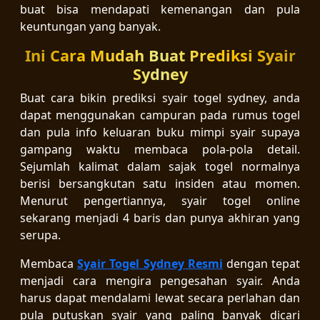
buat bisa mendapati kemenangan dan pula
keuntungan yang banyak.
Ini Cara Mudah Buat Prediksi Syair
Sydney
Buat cara bikin prediksi syair togel sydney, anda
dapat menggunakan campuran pada rumus togel
dan pula info keluaran buku mimpi syair supaya
gampang waktu membaca pola-pola detail.
Sejumlah kalimat dalam sajak togel normalnya
berisi bersangkutan satu insiden atau momen.
Menurut pengertiannya, syair togel online
sekarang menjadi 4 baris dan punya akhiran yang
serupa.
Membaca
Syair Togel Sydney Resmi
dengan tepat
menjadi cara mengira pengesahan syair. Anda
harus dapat mendalami lewat secara perlahan dan
pula putuskan syair yang paling banyak dicari