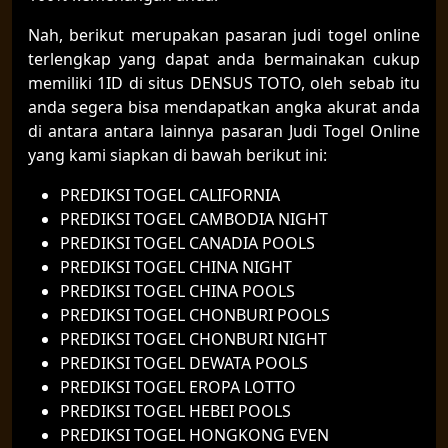
Nah, berikut merupakan pasaran judi togel online
terlengkap yang dapat anda bermainakan cukup
memiliki 1ID di situs DENSUS TOTO, oleh sebab itu
anda segera bisa mendapatkan angka akurat anda
di antara antara lainnya pasaran Judi Togel Online
yang kami siapkan di bawah berikut ini:
PREDIKSI TOGEL CALIFORNIA
PREDIKSI TOGEL CAMBODIA NIGHT
PREDIKSI TOGEL CANADIA POOLS
PREDIKSI TOGEL CHINA NIGHT
PREDIKSI TOGEL CHINA POOLS
PREDIKSI TOGEL CHONBURI POOLS
PREDIKSI TOGEL CHONBURI NIGHT
PREDIKSI TOGEL DEWATA POOLS
PREDIKSI TOGEL EROPA LOTTO
PREDIKSI TOGEL HEBEI POOLS
PREDIKSI TOGEL HONGKONG EVEN