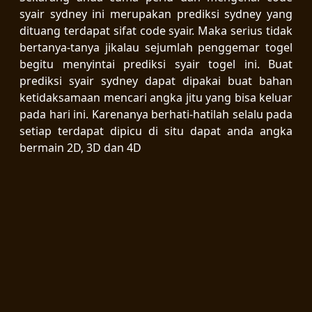
syair sydney ini merupakan prediksi sydney yang
dituang terdapat sifat code syair. Maka serius tidak
bertanya-tanya jikalau sejumlah penggemar togel
begitu menyintai prediksi syair togel ini. Buat
prediksi syair sydney dapat dipakai buat bahan
ketidaksamaan mencari angka jitu yang bisa keluar
pada hari ini. Karenanya berhati-hatilah selalu pada
setiap terdapat dipicu di situ dapat anda angka
bermain 2D, 3D dan 4D