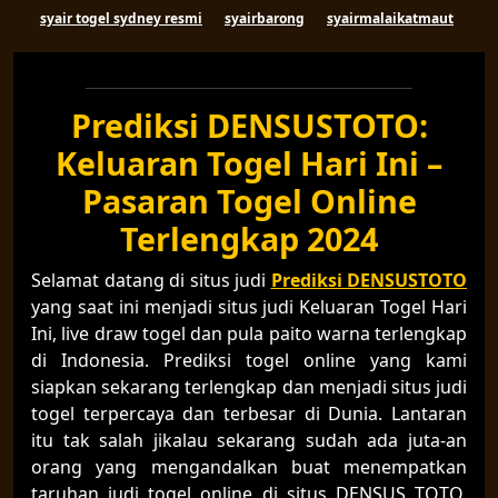
syair togel sydney resmi
syairbarong
syairmalaikatmaut
Prediksi DENSUSTOTO:
Keluaran Togel Hari Ini –
Pasaran Togel Online
Terlengkap 2024
Selamat datang di situs judi
Prediksi DENSUSTOTO
yang saat ini menjadi situs judi Keluaran Togel Hari
Ini, live draw togel dan pula paito warna terlengkap
di Indonesia. Prediksi togel online yang kami
siapkan sekarang terlengkap dan menjadi situs judi
togel terpercaya dan terbesar di Dunia. Lantaran
itu tak salah jikalau sekarang sudah ada juta-an
orang yang mengandalkan buat menempatkan
taruhan judi togel online di situs DENSUS TOTO.