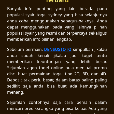
Banyak info penting yang lain berada pada
populasi syair togel sydney yang bisa selanjutnya
anda coba menggunakan sebagus-baiknya. Anda
dapat menggunakan pada yang lainnya pilihan
populasi syair yang resmi dan terpercaya sekaligus
memberikan info pilihan lengkap.
Sebelum bermain,
DENSUSTOTO
simpulkan jikalau
anda sudah kenali jikalau judi togel tentu
memberikan keuntungan yang lebih besar.
Sejumlah agen togel online pula menjual promo
disc. buat permainan togel tipe 2D, 3D, dan 4D.
Deposit tak perlu besar, dalam batas paling paling
sedikit saja anda bisa buat ada kemungkinan
menang.
Sejumlah contohnya saja cara pemain dalam
mencari prediksi angka yang bisa keluar. Ada yang