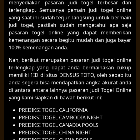
menyediakan pasaran judi togel terbesar dan
terlengkap. Semuanya pemain judi togel online
yang saat ini sudah terjun langsung untuk bermain
judi togel, pastilah sudah mengetahui apa saja
pasaran togel online yang dapat memberikan
kemenangan secara begitu mudah dan juga bayar
100% kemenangan anda.
Nah, berikut merupakan pasaran judi togel online
terlengkap yang dapat anda bermainakan cukup
memiliki 1ID di situs DENSUS TOTO, oleh sebab itu
anda segera bisa mendapatkan angka akurat anda
di antara antara lainnya pasaran Judi Togel Online
yang kami siapkan di bawah berikut ini:
PREDIKSI TOGEL CALIFORNIA
PREDIKSI TOGEL CAMBODIA NIGHT
PREDIKSI TOGEL CANADIA POOLS
PREDIKSI TOGEL CHINA NIGHT
PREDIKSI TOGEL CHINA POOLS