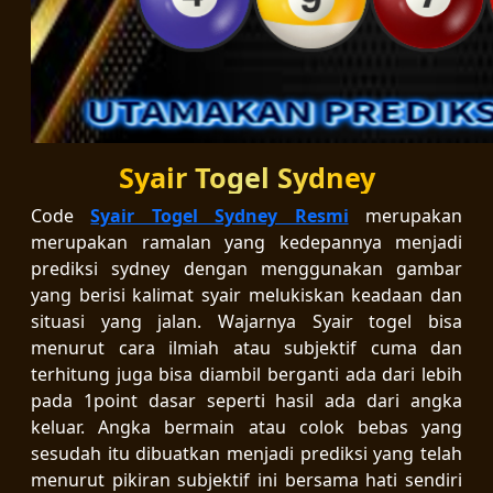
Syair Togel Sydney
Code
Syair Togel Sydney Resmi
merupakan
merupakan ramalan yang kedepannya menjadi
prediksi sydney dengan menggunakan gambar
yang berisi kalimat syair melukiskan keadaan dan
situasi yang jalan. Wajarnya Syair togel bisa
menurut cara ilmiah atau subjektif cuma dan
terhitung juga bisa diambil berganti ada dari lebih
pada 1point dasar seperti hasil ada dari angka
keluar. Angka bermain atau colok bebas yang
sesudah itu dibuatkan menjadi prediksi yang telah
menurut pikiran subjektif ini bersama hati sendiri