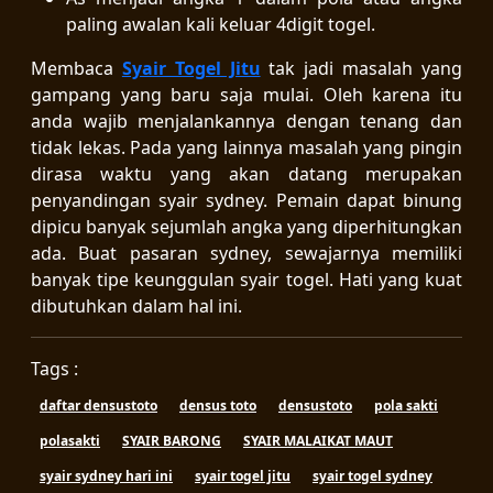
paling awalan kali keluar 4digit togel.
Membaca
Syair Togel Jitu
tak jadi masalah yang
gampang yang baru saja mulai. Oleh karena itu
anda wajib menjalankannya dengan tenang dan
tidak lekas. Pada yang lainnya masalah yang pingin
dirasa waktu yang akan datang merupakan
penyandingan syair sydney. Pemain dapat binung
dipicu banyak sejumlah angka yang diperhitungkan
ada. Buat pasaran sydney, sewajarnya memiliki
banyak tipe keunggulan syair togel. Hati yang kuat
dibutuhkan dalam hal ini.
Tags :
daftar densustoto
densus toto
densustoto
pola sakti
polasakti
SYAIR BARONG
SYAIR MALAIKAT MAUT
syair sydney hari ini
syair togel jitu
syair togel sydney