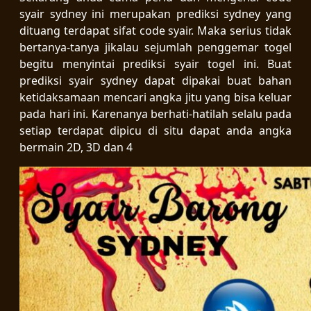
syair sydney ini merupakan prediksi sydney yang
dituang terdapat sifat code syair. Maka serius tidak
bertanya-tanya jikalau sejumlah penggemar togel
begitu menyintai prediksi syair togel ini. Buat
prediksi syair sydney dapat dipakai buat bahan
ketidaksamaan mencari angka jitu yang bisa keluar
pada hari ini. Karenanya berhati-hatilah selalu pada
setiap terdapat dipicu di situ dapat anda angka
bermain 2D, 3D dan 4