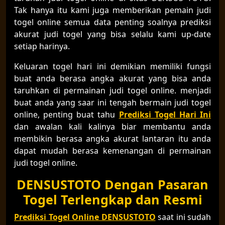
Tak hanya itu kami juga memberikan pemain judi
togel online semua data penting soalnya prediksi
akurat judi togel yang bisa selalu kami up-date
setiap harinya.
Keluaran togel hari ini demikian memiliki fungsi
buat anda berasa angka akurat yang bisa anda
taruhkan di permainan judi togel online. menjadi
buat anda yang saar ini tengah bermain judi togel
online, penting buat tahu
Prediksi Togel Hari Ini
dan awalan kali kalinya biar membantu anda
membikin berasa angka akurat lantaran itu anda
dapat mudah berasa kemenangan di permainan
judi togel online.
DENSUSTOTO Dengan Pasaran
Togel Terlengkap dan Resmi
Prediksi Togel Online DENSUSTOTO
saat ini sudah