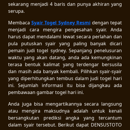
sekarang menjadi 4 baris dan punya akhiran yang
serupa.
Membaca
Syair Togel Sydney Resmi
dengan tepat
menjadi cara mengira pengesahan syair. Anda
harus dapat mendalami lewat secara perlahan dan
pula putuskan syair yang paling banyak dicari
pemain judi togel sydney. Sepanjang penelusuran
waktu yang akan datang, anda ada kemungkinan
terasa bentuk kalimat yang terdengar bersusila
dan masih ada banyak kembali. Pilihkan syair-syair
yang diperhitungkan tembus dalam judi togel hari
ini. Sejumlah informasi itu bisa dijangkau ada
pembawaan gambar togel hari ini.
Anda juga bisa mengartikannya secara langsung
atau mengira maksudnya adalah untuk kenali
bersangkutan prediksi angka yang tercantum
dalam syair tersebut. Berikut dapat DENSUSTOTO