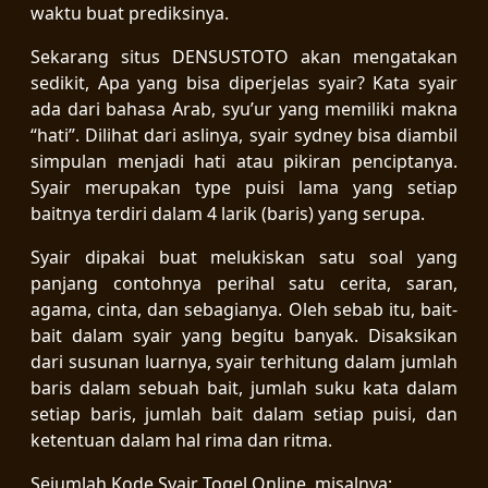
waktu buat prediksinya.
Sekarang situs DENSUSTOTO akan mengatakan
sedikit, Apa yang bisa diperjelas syair? Kata syair
ada dari bahasa Arab, syu’ur yang memiliki makna
“hati”. Dilihat dari aslinya, syair sydney bisa diambil
simpulan menjadi hati atau pikiran penciptanya.
Syair merupakan type puisi lama yang setiap
baitnya terdiri dalam 4 larik (baris) yang serupa.
Syair dipakai buat melukiskan satu soal yang
panjang contohnya perihal satu cerita, saran,
agama, cinta, dan sebagianya. Oleh sebab itu, bait-
bait dalam syair yang begitu banyak. Disaksikan
dari susunan luarnya, syair terhitung dalam jumlah
baris dalam sebuah bait, jumlah suku kata dalam
setiap baris, jumlah bait dalam setiap puisi, dan
ketentuan dalam hal rima dan ritma.
Sejumlah Kode Syair Togel Online, misalnya: