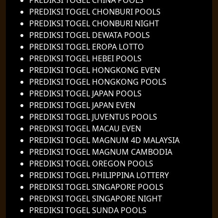
PREDIKSI TOGEL CHONBURI POOLS
PREDIKSI TOGEL CHONBURI NIGHT
PREDIKSI TOGEL DEWATA POOLS
PREDIKSI TOGEL EROPA LOTTO
PREDIKSI TOGEL HEBEI POOLS
PREDIKSI TOGEL HONGKONG EVEN
PREDIKSI TOGEL HONGKONG POOLS
PREDIKSI TOGEL JAPAN POOLS
PREDIKSI TOGEL JAPAN EVEN
PREDIKSI TOGEL JUVENTUS POOLS
PREDIKSI TOGEL MACAU EVEN
PREDIKSI TOGEL MAGNUM 4D MALAYSIA
PREDIKSI TOGEL MAGNUM CAMBODIA
PREDIKSI TOGEL OREGON POOLS
PREDIKSI TOGEL PHILIPPINA LOTTERY
PREDIKSI TOGEL SINGAPORE POOLS
PREDIKSI TOGEL SINGAPORE NIGHT
PREDIKSI TOGEL SUNDA POOLS