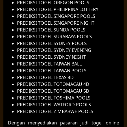
PREDIKSI TOGEL OREGON POOLS
PREDIKSI TOGEL PHILIPPINA LOTTERY
PREDIKSI TOGEL SINGAPORE POOLS
PREDIKSI TOGEL SINGAPORE NIGHT
PREDIKSI TOGEL SUNDA POOLS
PREDIKSI TOGEL SURABAYA POOLS
PREDIKSI TOGEL SYDNEY POOLS
PREDIKSI TOGEL SYDNEY EVENING
PREDIKSI TOGEL SYDNEY NIGHT
PREDIKSI TOGEL TAIWAN BALL
PREDIKSI TOGEL TAIWAN POOLS
PREDIKSI TOGEL TEXAS 4D
PREDIKSI TOGEL TOTOMACAU 4D
PREDIKSI TOGEL TOTOMACAU 5D
PREDIKSI TOGEL TOSHIMA POOLS
PREDIKSI TOGEL WATFORD POOLS
PREDIKSI TOGEL ZIMBABWE POOLS
Dengan menyediakan pasaran judi togel online