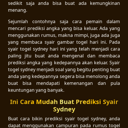
sedikit saja anda bisa buat ada kemungkinan
menang.
Sejumlah contohnya saja cara pemain dalam
mencari prediksi angka yang bisa keluar. Ada yang
menggunakan rumus, makna mimpi, juga ada juga
yang membaca syair gambar togel hari ini. Pada
syair togel sydney hari ini yang telah menjadi cara
paling jitu buat anda mengenal dan membaca
prediksi angka yang kedepannya akan keluar. Syair
togel sydney menjadi soal yang begitu penting buat
anda yang kedepannya segera bisa menolong anda
buat bisa mendapati kemenangan dan pula
keuntungan yang banyak.
Ini Cara Mudah Buat Prediksi Syair
Sydney
Buat cara bikin prediksi syair togel sydney, anda
dapat menggunakan campuran pada rumus togel