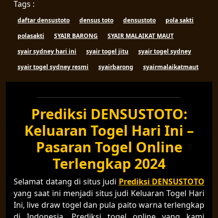
Tags :
daftar densustoto
densus toto
densustoto
pola sakti
polasakti
SYAIR BARONG
SYAIR MALAIKAT MAUT
syair sydney hari ini
syair togel jitu
syair togel sydney
syair togel sydney resmi
syairbarong
syairmalaikatmaut
Prediksi DENSUSTOTO:
Keluaran Togel Hari Ini –
Pasaran Togel Online
Terlengkap 2024
Selamat datang di situs judi
Prediksi DENSUSTOTO
yang saat ini menjadi situs judi Keluaran Togel Hari
Ini, live draw togel dan pula paito warna terlengkap
di Indonesia. Prediksi togel online yang kami