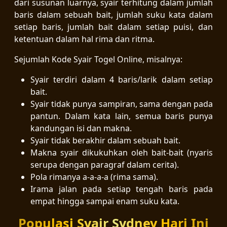
dari susunan luarnya, syair terhitung dalam jumlah
baris dalam sebuah bait, jumlah suku kata dalam
setiap baris, jumlah bait dalam setiap puisi, dan
ketentuan dalam hal rima dan ritma.
Sejumlah Kode Syair Togel Online, misalnya:
Syair terdiri dalam 4 baris/larik dalam setiap
bait.
Syair tidak punya sampiran, sama dengan pada
pantun. Dalam kata lain, semua baris punya
kandungan isi dan makna.
Syair tidak berakhir dalam sebuah bait.
Makna syair dikukuhkan oleh bait-bait (nyaris
serupa dengan paragraf dalam cerita).
Pola rimanya a-a-a-a (rima sama).
Irama jalan pada setiap tengah baris pada
empat hingga sampai enam suku kata.
Populasi Syair Sydney Hari Ini