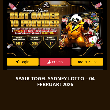
Login
Promo
RTP Slot
SYAIR TOGEL SYDNEY LOTTO – 04
FEBRUARI 2026