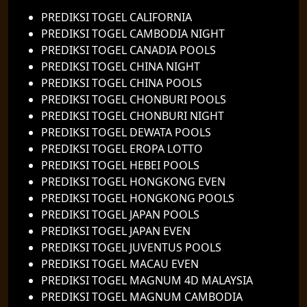
PREDIKSI TOGEL CALIFORNIA
PREDIKSI TOGEL CAMBODIA NIGHT
PREDIKSI TOGEL CANADIA POOLS
PREDIKSI TOGEL CHINA NIGHT
PREDIKSI TOGEL CHINA POOLS
PREDIKSI TOGEL CHONBURI POOLS
PREDIKSI TOGEL CHONBURI NIGHT
PREDIKSI TOGEL DEWATA POOLS
PREDIKSI TOGEL EROPA LOTTO
PREDIKSI TOGEL HEBEI POOLS
PREDIKSI TOGEL HONGKONG EVEN
PREDIKSI TOGEL HONGKONG POOLS
PREDIKSI TOGEL JAPAN POOLS
PREDIKSI TOGEL JAPAN EVEN
PREDIKSI TOGEL JUVENTUS POOLS
PREDIKSI TOGEL MACAU EVEN
PREDIKSI TOGEL MAGNUM 4D MALAYSIA
PREDIKSI TOGEL MAGNUM CAMBODIA