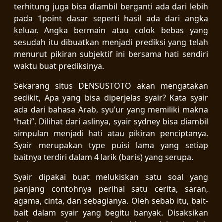
terhitung juga bisa diambil berganti ada dari lebih
pada 1point dasar seperti hasil ada dari angka
keluar. Angka bermain atau colok bebas yang
sesudah itu dibuatkan menjadi prediksi yang telah
menurut pikiran subjektif ini bersama hati sendiri
waktu buat prediksinya.
Sekarang situs DENSUSTOTO akan mengatakan
sedikit, Apa yang bisa diperjelas syair? Kata syair
ada dari bahasa Arab, syu’ur yang memiliki makna
“hati”. Dilihat dari aslinya, syair sydney bisa diambil
simpulan menjadi hati atau pikiran penciptanya.
Syair merupakan type puisi lama yang setiap
baitnya terdiri dalam 4 larik (baris) yang serupa.
Syair dipakai buat melukiskan satu soal yang
panjang contohnya perihal satu cerita, saran,
agama, cinta, dan sebagianya. Oleh sebab itu, bait-
bait dalam syair yang begitu banyak. Disaksikan