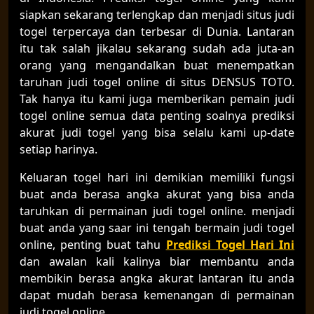
siapkan sekarang terlengkap dan menjadi situs judi
togel terpercaya dan terbesar di Dunia. Lantaran
itu tak salah jikalau sekarang sudah ada juta-an
orang yang mengandalkan buat menempatkan
taruhan judi togel online di situs DENSUS TOTO.
Tak hanya itu kami juga memberikan pemain judi
togel online semua data penting soalnya prediksi
akurat judi togel yang bisa selalu kami up-date
setiap harinya.
Keluaran togel hari ini demikian memiliki fungsi
buat anda berasa angka akurat yang bisa anda
taruhkan di permainan judi togel online. menjadi
buat anda yang saar ini tengah bermain judi togel
online, penting buat tahu
Prediksi Togel Hari Ini
dan awalan kali kalinya biar membantu anda
membikin berasa angka akurat lantaran itu anda
dapat mudah berasa kemenangan di permainan
judi togel online.