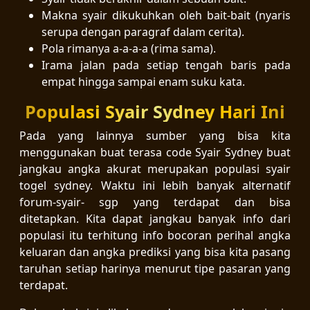
Makna syair dikukuhkan oleh bait-bait (nyaris
serupa dengan paragraf dalam cerita).
Pola rimanya a-a-a-a (rima sama).
Irama jalan pada setiap tengah baris pada
empat hingga sampai enam suku kata.
Populasi Syair Sydney Hari Ini
Pada yang lainnya sumber yang bisa kita
menggunakan buat terasa code Syair Sydney buat
jangkau angka akurat merupakan populasi syair
togel sydney. Waktu ini lebih banyak alternatif
forum-syair- sgp yang terdapat dan bisa
ditetapkan. Kita dapat jangkau banyak info dari
populasi itu terhitung info bocoran perihal angka
keluaran dan angka prediksi yang bisa kita pasang
taruhan setiap harinya menurut tipe pasaran yang
terdapat.