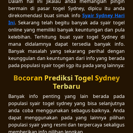
Dalam hal ini Jikalau anda memanglah pingin
bermain di pasar togel Sydney, dipicu itu anda
direkomendasi buat simak info
Syair Sydney Hari
Ini
. Sekarang telah begitu banyak ada syair togel
online yang memiliki banyak keuntungan dan pula
kelebihan. Terhitung buat syair togel Sydney di
mana didalamnya dapat tersedia banyak info.
Banyak masalah yang sekarang perihal dengan
keunggulan dan keuntungan dari info yang berada
pada populasi syair togel sgp itu pada yang lainnya:
Bocoran Prediksi Togel Sydney
Terbaru
Banyak info penting yang lain berada pada
populasi syair togel sydney yang bisa selanjutnya
anda coba menggunakan sebagus-baiknya. Anda
dapat menggunakan pada yang lainnya pilihan
populasi syair yang resmi dan terpercaya sekaligus
memberikan info pilihan lengkap.