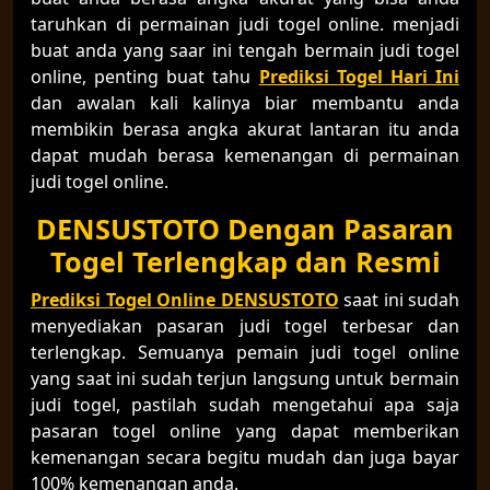
taruhkan di permainan judi togel online. menjadi
buat anda yang saar ini tengah bermain judi togel
online, penting buat tahu
Prediksi Togel Hari Ini
dan awalan kali kalinya biar membantu anda
membikin berasa angka akurat lantaran itu anda
dapat mudah berasa kemenangan di permainan
judi togel online.
DENSUSTOTO Dengan Pasaran
Togel Terlengkap dan Resmi
Prediksi Togel Online DENSUSTOTO
saat ini sudah
menyediakan pasaran judi togel terbesar dan
terlengkap. Semuanya pemain judi togel online
yang saat ini sudah terjun langsung untuk bermain
judi togel, pastilah sudah mengetahui apa saja
pasaran togel online yang dapat memberikan
kemenangan secara begitu mudah dan juga bayar
100% kemenangan anda.