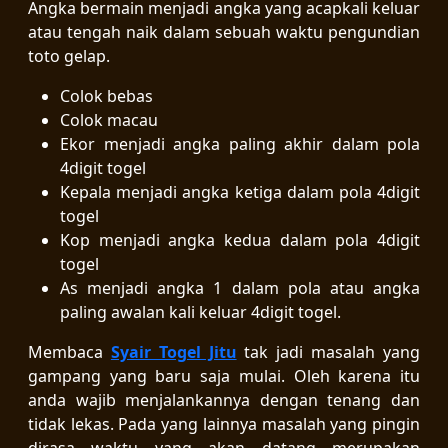
Angka bermain menjadi angka yang acapkali keluar
atau tengah naik dalam sebuah waktu pengundian
toto gelap.
Colok bebas
Colok macau
Ekor menjadi angka paling akhir dalam pola
4digit togel
Kepala menjadi angka ketiga dalam pola 4digit
togel
Kop menjadi angka kedua dalam pola 4digit
togel
As menjadi angka 1 dalam pola atau angka
paling awalan kali keluar 4digit togel.
Membaca
Syair Togel Jitu
tak jadi masalah yang
gampang yang baru saja mulai. Oleh karena itu
anda wajib menjalankannya dengan tenang dan
tidak lekas. Pada yang lainnya masalah yang pingin
dirasa waktu yang akan datang merupakan