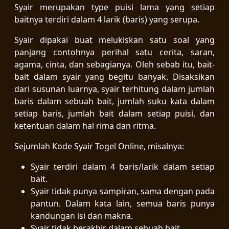
Syair merupakan type puisi lama yang setiap
baitnya terdiri dalam 4 larik (baris) yang serupa.
Syair dipakai buat melukiskan satu soal yang
panjang contohnya perihal satu cerita, saran,
agama, cinta, dan sebagianya. Oleh sebab itu, bait-
bait dalam syair yang begitu banyak. Disaksikan
dari susunan luarnya, syair terhitung dalam jumlah
baris dalam sebuah bait, jumlah suku kata dalam
setiap baris, jumlah bait dalam setiap puisi, dan
ketentuan dalam hal rima dan ritma.
Sejumlah Kode Syair Togel Online, misalnya:
Syair terdiri dalam 4 baris/larik dalam setiap
bait.
Syair tidak punya sampiran, sama dengan pada
pantun. Dalam kata lain, semua baris punya
kandungan isi dan makna.
Syair tidak berakhir dalam sebuah bait.