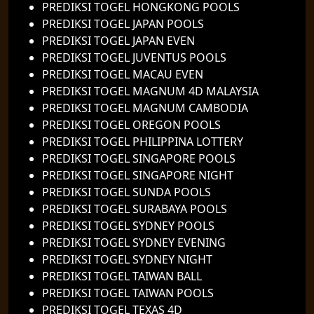
PREDIKSI TOGEL HONGKONG POOLS
PREDIKSI TOGEL JAPAN POOLS
PREDIKSI TOGEL JAPAN EVEN
PREDIKSI TOGEL JUVENTUS POOLS
PREDIKSI TOGEL MACAU EVEN
PREDIKSI TOGEL MAGNUM 4D MALAYSIA
PREDIKSI TOGEL MAGNUM CAMBODIA
PREDIKSI TOGEL OREGON POOLS
PREDIKSI TOGEL PHILIPPINA LOTTERY
PREDIKSI TOGEL SINGAPORE POOLS
PREDIKSI TOGEL SINGAPORE NIGHT
PREDIKSI TOGEL SUNDA POOLS
PREDIKSI TOGEL SURABAYA POOLS
PREDIKSI TOGEL SYDNEY POOLS
PREDIKSI TOGEL SYDNEY EVENING
PREDIKSI TOGEL SYDNEY NIGHT
PREDIKSI TOGEL TAIWAN BALL
PREDIKSI TOGEL TAIWAN POOLS
PREDIKSI TOGEL TEXAS 4D