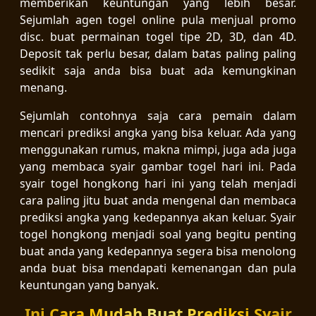
memberikan keuntungan yang lebih besar.
Sejumlah agen togel online pula menjual promo
disc. buat permainan togel tipe 2D, 3D, dan 4D.
Deposit tak perlu besar, dalam batas paling paling
sedikit saja anda bisa buat ada kemungkinan
menang.
Sejumlah contohnya saja cara pemain dalam
mencari prediksi angka yang bisa keluar. Ada yang
menggunakan rumus, makna mimpi, juga ada juga
yang membaca syair gambar togel hari ini. Pada
syair togel hongkong hari ini yang telah menjadi
cara paling jitu buat anda mengenal dan membaca
prediksi angka yang kedepannya akan keluar. Syair
togel hongkong menjadi soal yang begitu penting
buat anda yang kedepannya segera bisa menolong
anda buat bisa mendapati kemenangan dan pula
keuntungan yang banyak.
Ini Cara Mudah Buat Prediksi Syair