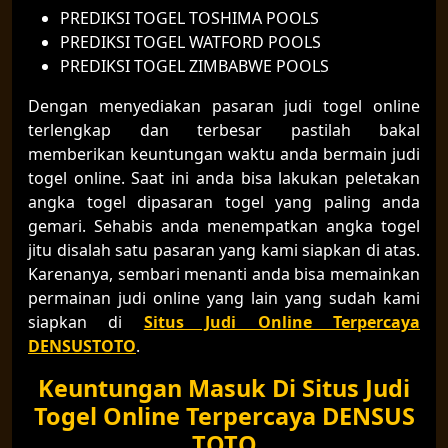
PREDIKSI TOGEL TOSHIMA POOLS
PREDIKSI TOGEL WATFORD POOLS
PREDIKSI TOGEL ZIMBABWE POOLS
Dengan menyediakan pasaran judi togel online
terlengkap dan terbesar pastilah bakal
memberikan keuntungan waktu anda bermain judi
togel online. Saat ini anda bisa lakukan peletakan
angka togel dipasaran togel yang paling anda
gemari. Sehabis anda menempatkan angka togel
jitu disalah satu pasaran yang kami siapkan di atas.
Karenanya, sembari menanti anda bisa memainkan
permainan judi online yang lain yang sudah kami
siapkan di
Situs Judi Online Terpercaya
DENSUSTOTO
.
Keuntungan Masuk Di Situs Judi
Togel Online Terpercaya DENSUS
TOTO