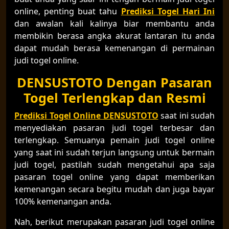
online, penting buat tahu
Prediksi Togel Hari Ini
dan awalan kali kalinya biar membantu anda
membikin berasa angka akurat lantaran itu anda
dapat mudah berasa kemenangan di permainan
judi togel online.
DENSUSTOTO Dengan Pasaran
Togel Terlengkap dan Resmi
Prediksi Togel Online DENSUSTOTO
saat ini sudah
menyediakan pasaran judi togel terbesar dan
terlengkap. Semuanya pemain judi togel online
yang saat ini sudah terjun langsung untuk bermain
judi togel, pastilah sudah mengetahui apa saja
pasaran togel online yang dapat memberikan
kemenangan secara begitu mudah dan juga bayar
100% kemenangan anda.
Nah, berikut merupakan pasaran judi togel online