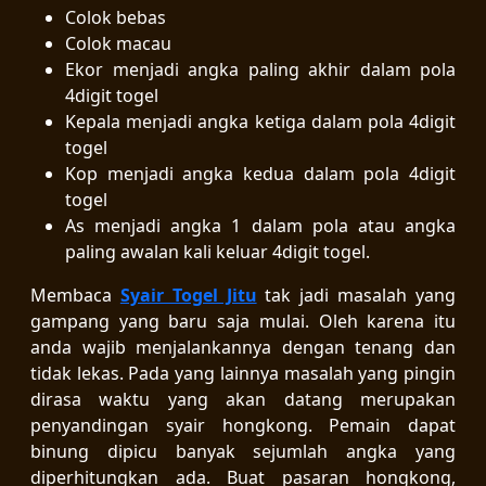
Colok bebas
Colok macau
Ekor menjadi angka paling akhir dalam pola
4digit togel
Kepala menjadi angka ketiga dalam pola 4digit
togel
Kop menjadi angka kedua dalam pola 4digit
togel
As menjadi angka 1 dalam pola atau angka
paling awalan kali keluar 4digit togel.
Membaca
Syair Togel Jitu
tak jadi masalah yang
gampang yang baru saja mulai. Oleh karena itu
anda wajib menjalankannya dengan tenang dan
tidak lekas. Pada yang lainnya masalah yang pingin
dirasa waktu yang akan datang merupakan
penyandingan syair hongkong. Pemain dapat
binung dipicu banyak sejumlah angka yang
diperhitungkan ada. Buat pasaran hongkong,