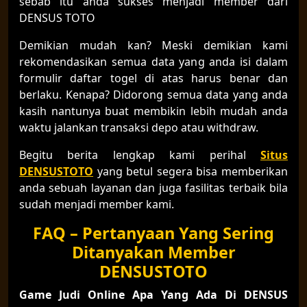
sebab itu anda sukses menjadi member dari
DENSUS TOTO
Demikian mudah kan? Meski demikian kami
rekomendasikan semua data yang anda isi dalam
formulir daftar togel di atas harus benar dan
berlaku. Kenapa? Didorong semua data yang anda
kasih nantunya buat membikin lebih mudah anda
waktu jalankan transaksi depo atau withdraw.
Begitu berita lengkap kami perihal
Situs
DENSUSTOTO
yang betul segera bisa memberikan
anda sebuah layanan dan juga fasilitas terbaik bila
sudah menjadi member kami.
FAQ – Pertanyaan Yang Sering
Ditanyakan Member
DENSUSTOTO
Game Judi Online Apa Yang Ada Di DENSUS