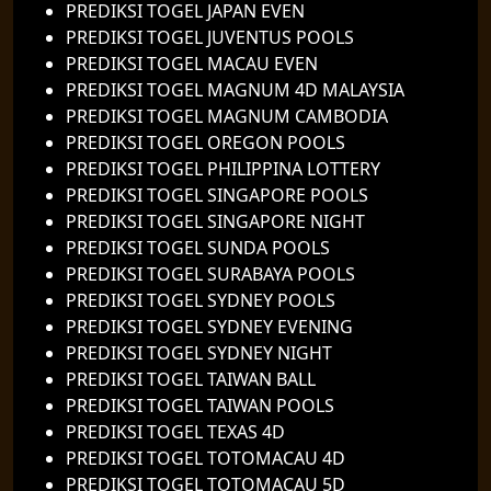
PREDIKSI TOGEL JAPAN EVEN
PREDIKSI TOGEL JUVENTUS POOLS
PREDIKSI TOGEL MACAU EVEN
PREDIKSI TOGEL MAGNUM 4D MALAYSIA
PREDIKSI TOGEL MAGNUM CAMBODIA
PREDIKSI TOGEL OREGON POOLS
PREDIKSI TOGEL PHILIPPINA LOTTERY
PREDIKSI TOGEL SINGAPORE POOLS
PREDIKSI TOGEL SINGAPORE NIGHT
PREDIKSI TOGEL SUNDA POOLS
PREDIKSI TOGEL SURABAYA POOLS
PREDIKSI TOGEL SYDNEY POOLS
PREDIKSI TOGEL SYDNEY EVENING
PREDIKSI TOGEL SYDNEY NIGHT
PREDIKSI TOGEL TAIWAN BALL
PREDIKSI TOGEL TAIWAN POOLS
PREDIKSI TOGEL TEXAS 4D
PREDIKSI TOGEL TOTOMACAU 4D
PREDIKSI TOGEL TOTOMACAU 5D