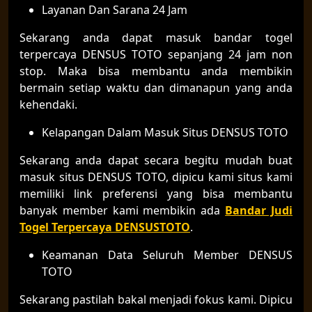
Layanan Dan Sarana 24 Jam
Sekarang anda dapat masuk bandar togel
terpercaya DENSUS TOTO sepanjang 24 jam non
stop. Maka bisa membantu anda membikin
bermain setiap waktu dan dimanapun yang anda
kehendaki.
Kelapangan Dalam Masuk Situs DENSUS TOTO
Sekarang anda dapat secara begitu mudah buat
masuk situs DENSUS TOTO, dipicu kami situs kami
memiliki link preferensi yang bisa membantu
banyak member kami membikin ada
Bandar Judi
Togel Terpercaya DENSUSTOTO
.
Keamanan Data Seluruh Member DENSUS
TOTO
Sekarang pastilah bakal menjadi fokus kami. Dipicu