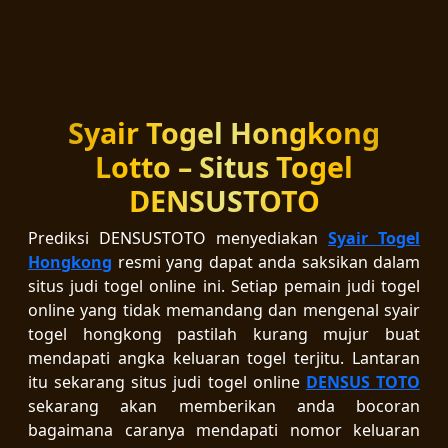
Syair Togel Hongkong
Lotto – Situs Togel
DENSUSTOTO
Prediksi DENSUSTOTO menyediakan
Syair Togel
Hongkong
resmi yang dapat anda saksikan dalam
situs judi togel online ini. Setiap pemain judi togel
online yang tidak memandang dan mengenal syair
togel hongkong pastilah kurang mujur buat
mendapati angka keluaran togel terjitu. Lantaran
itu sekarang situs judi togel online
DENSUS TOTO
sekarang akan memberikan anda bocoran
bagaimana caranya mendapati nomor keluaran