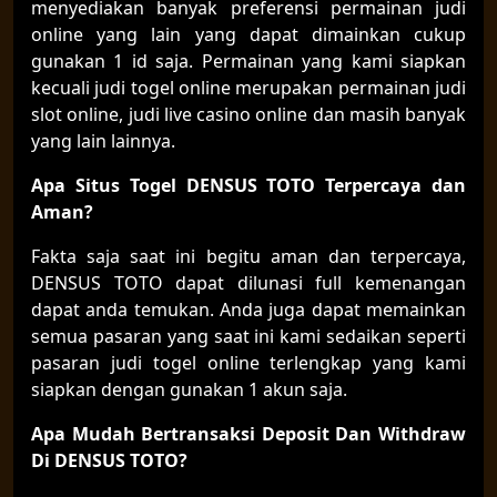
menyediakan banyak preferensi permainan judi
online yang lain yang dapat dimainkan cukup
gunakan 1 id saja. Permainan yang kami siapkan
kecuali judi togel online merupakan permainan judi
slot online, judi live casino online dan masih banyak
yang lain lainnya.
Apa Situs Togel DENSUS TOTO Terpercaya dan
Aman?
Fakta saja saat ini begitu aman dan terpercaya,
DENSUS TOTO dapat dilunasi full kemenangan
dapat anda temukan. Anda juga dapat memainkan
semua pasaran yang saat ini kami sedaikan seperti
pasaran judi togel online terlengkap yang kami
siapkan dengan gunakan 1 akun saja.
Apa Mudah
Bert
ransaksi Deposit Dan Withdraw
Di DENSUS TOTO?