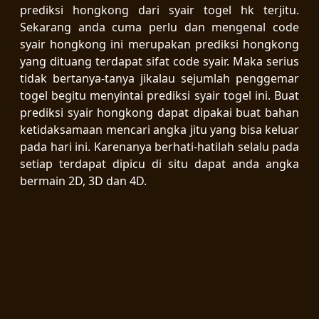
prediksi hongkong dari syair togel hk terjitu.
Sekarang anda cuma perlu dan mengenal code
syair hongkong ini merupakan prediksi hongkong
yang dituang terdapat sifat code syair. Maka serius
tidak bertanya-tanya jikalau sejumlah penggemar
togel begitu menyintai prediksi syair togel ini. Buat
prediksi syair hongkong dapat dipakai buat bahan
ketidaksamaan mencari angka jitu yang bisa keluar
pada hari ini. Karenanya berhati-hatilah selalu pada
setiap terdapat dipicu di situ dapat anda angka
bermain 2D, 3D dan 4D.