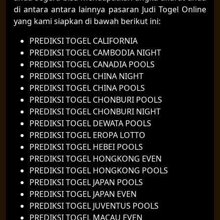
di antara antara lainnya pasaran Judi Togel Online
yang kami siapkan di bawah berikut ini:
PREDIKSI TOGEL CALIFORNIA
PREDIKSI TOGEL CAMBODIA NIGHT
PREDIKSI TOGEL CANADIA POOLS
PREDIKSI TOGEL CHINA NIGHT
PREDIKSI TOGEL CHINA POOLS
PREDIKSI TOGEL CHONBURI POOLS
PREDIKSI TOGEL CHONBURI NIGHT
PREDIKSI TOGEL DEWATA POOLS
PREDIKSI TOGEL EROPA LOTTO
PREDIKSI TOGEL HEBEI POOLS
PREDIKSI TOGEL HONGKONG EVEN
PREDIKSI TOGEL HONGKONG POOLS
PREDIKSI TOGEL JAPAN POOLS
PREDIKSI TOGEL JAPAN EVEN
PREDIKSI TOGEL JUVENTUS POOLS
PREDIKSI TOGEL MACAU EVEN