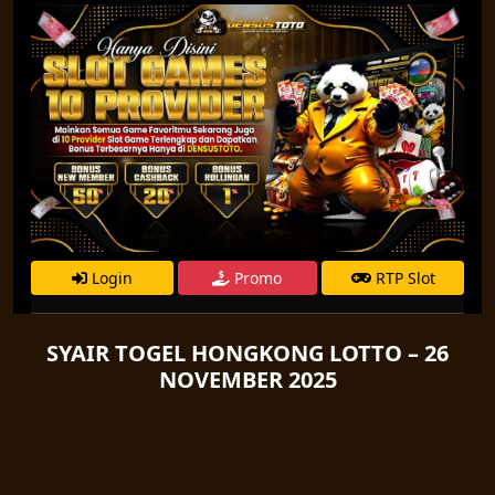
Login
Promo
RTP Slot
SYAIR TOGEL HONGKONG LOTTO – 26
NOVEMBER 2025