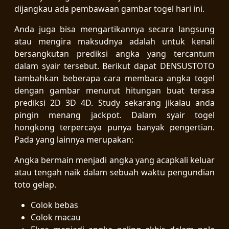
dijangkau ada pembawaan gambar togel hari ini.
Anda juga bisa mengartikannya secara langsung
atau mengira maksudnya adalah untuk kenali
bersangkutan prediksi angka yang tercantum
dalam syair tersebut. Berikut dapat DENSUSTOTO
tambahkan beberapa cara membaca angka togel
dengan gambar menurut hitungan buat terasa
prediksi 2D 3D 4D. Study sekarang jikalau anda
pingin menang jackpot. Dalam syair togel
hongkong terpercaya punya banyak pengertian.
Pada yang lainnya merupakan:
Angka bermain menjadi angka yang acapkali keluar
atau tengah naik dalam sebuah waktu pengundian
toto gelap.
Colok bebas
Colok macau