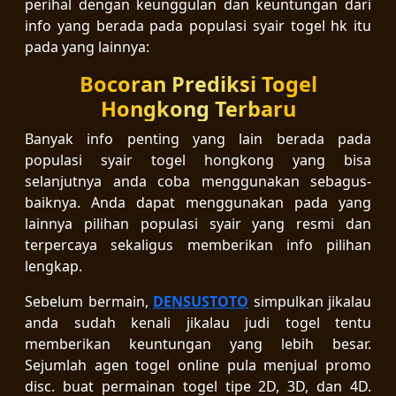
perihal dengan keunggulan dan keuntungan dari
info yang berada pada populasi syair togel hk itu
pada yang lainnya:
Bocoran Prediksi Togel
Hongkong Terbaru
Banyak info penting yang lain berada pada
populasi syair togel hongkong yang bisa
selanjutnya anda coba menggunakan sebagus-
baiknya. Anda dapat menggunakan pada yang
lainnya pilihan populasi syair yang resmi dan
terpercaya sekaligus memberikan info pilihan
lengkap.
Sebelum bermain,
DENSUSTOTO
simpulkan jikalau
anda sudah kenali jikalau judi togel tentu
memberikan keuntungan yang lebih besar.
Sejumlah agen togel online pula menjual promo
disc. buat permainan togel tipe 2D, 3D, dan 4D.