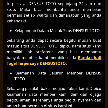
terpercaya DENSUS TOTO sepanjang 24 jam non
stop. Maka bisa membantu anda membikin
bermain setiap waktu dan dimanapun yang anda
kehendaki.
Kelapangan Dalam Masuk Situs DENSUS TOTO
Sekarang anda dapat secara begitu mudah buat
masuk situs DENSUS TOTO, dipicu kami situs kami
memiliki link preferensi yang bisa membantu
banyak member kami membikin ada
Bandar Judi
Togel Terpercaya DENSUSTOTO
.
Keamanan Data Seluruh Member DENSUS
TOTO
Sekarang pastilah bakal menjadi fokus kami. Dipicu
keamanan data member kami demikian dijaga
begitu aman. Karenanya anda begitu nyaman dan
aman buat bermain di situs kami ini.