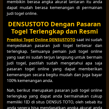
membikin berasa angka akurat lantaran itu anda
dapat mudah berasa kemenangan di permainan
judi togel online.
DENSUSTOTO Dengan Pasaran
Togel Terlengkap dan Resmi
Prediksi Togel Online DENSUSTOTO
saat ini sudah
menyediakan pasaran judi togel terbesar dan
terlengkap. Semuanya pemain judi togel online
yang saat ini sudah terjun langsung untuk bermain
judi togel, pastilah sudah mengetahui apa saja
pasaran togel online yang dapat memberikan
kemenangan secara begitu mudah dan juga bayar
100% kemenangan anda.
Nah, berikut merupakan pasaran judi togel online
terlengkap yang dapat anda bermainakan cukup
memiliki 1ID di situs DENSUS TOTO, oleh sebab itu
anda segera bisa mendapatkan angka akurat anda