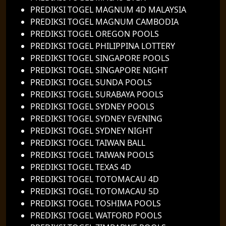
PREDIKSI TOGEL MAGNUM 4D MALAYSIA
PREDIKSI TOGEL MAGNUM CAMBODIA
PREDIKSI TOGEL OREGON POOLS
PREDIKSI TOGEL PHILIPPINA LOTTERY
PREDIKSI TOGEL SINGAPORE POOLS
PREDIKSI TOGEL SINGAPORE NIGHT
PREDIKSI TOGEL SUNDA POOLS
PREDIKSI TOGEL SURABAYA POOLS
PREDIKSI TOGEL SYDNEY POOLS
PREDIKSI TOGEL SYDNEY EVENING
PREDIKSI TOGEL SYDNEY NIGHT
PREDIKSI TOGEL TAIWAN BALL
PREDIKSI TOGEL TAIWAN POOLS
PREDIKSI TOGEL TEXAS 4D
PREDIKSI TOGEL TOTOMACAU 4D
PREDIKSI TOGEL TOTOMACAU 5D
PREDIKSI TOGEL TOSHIMA POOLS
PREDIKSI TOGEL WATFORD POOLS