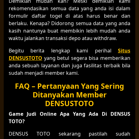
Demikian mudah kan? Meski demikian kami
rekomendasikan semua data yang anda isi dalam
formulir daftar togel di atas harus benar dan
berlaku. Kenapa? Didorong semua data yang anda
kasih nantunya buat membikin lebih mudah anda
waktu jalankan transaksi depo atau withdraw.
Begitu berita lengkap kami perihal
Situs
DENSUSTOTO
yang betul segera bisa memberikan
anda sebuah layanan dan juga fasilitas terbaik bila
sudah menjadi member kami.
FAQ – Pertanyaan Yang Sering
Ditanyakan Member
DENSUSTOTO
Game Judi Online Apa Yang Ada Di DENSUS
TOTO?
DENSUS TOTO sekarang pastilah sudah