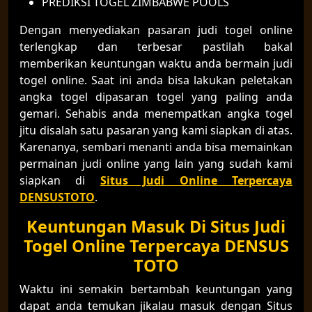
PREDIKSI TOGEL ZIMBABWE POOLS
Dengan menyediakan pasaran judi togel online
terlengkap dan terbesar pastilah bakal
memberikan keuntungan waktu anda bermain judi
togel online. Saat ini anda bisa lakukan peletakan
angka togel dipasaran togel yang paling anda
gemari. Sehabis anda menempatkan angka togel
jitu disalah satu pasaran yang kami siapkan di atas.
Karenanya, sembari menanti anda bisa memainkan
permainan judi online yang lain yang sudah kami
siapkan di
Situs Judi Online Terpercaya
DENSUSTOTO
.
Keuntungan Masuk Di Situs Judi
Togel Online Terpercaya DENSUS
TOTO
Waktu ini semakin bertambah keuntungan yang
dapat anda temukan jikalau masuk dengan Situs