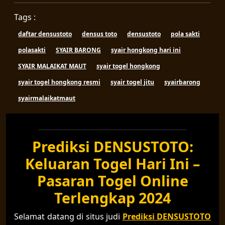
Tags :
daftar densustoto
densus toto
densustoto
pola sakti
polasakti
SYAIR BARONG
syair hongkong hari ini
SYAIR MALAIKAT MAUT
syair togel hongkong
syair togel hongkong resmi
syair togel jitu
syairbarong
syairmalaikatmaut
Prediksi DENSUSTOTO:
Keluaran Togel Hari Ini –
Pasaran Togel Online
Terlengkap 2024
Selamat datang di situs judi
Prediksi DENSUSTOTO