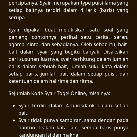
penciptanya. Syair merupakan type puisi lama yang
setiap baitnya terdiri dalam 4 larik (baris) yang
serupa.
Syair dipakai buat melukiskan satu soal yang
panjang contohnya perihal satu cerita, saran,
agama, cinta, dan sebagianya. Oleh sebab itu, bait-
bait dalam syair yang begitu banyak. Disaksikan
dari susunan luarnya, syair terhitung dalam jumlah
baris dalam sebuah bait, jumlah suku kata dalam
setiap baris, jumlah bait dalam setiap puisi, dan
ketentuan dalam hal rima dan ritma.
Sejumlah Kode Syair Togel Online, misalnya:
Syair terdiri dalam 4 baris/larik dalam setiap
bait.
Syair tidak punya sampiran, sama dengan pada
pantun. Dalam kata lain, semua baris punya
kandungan isi dan makna.