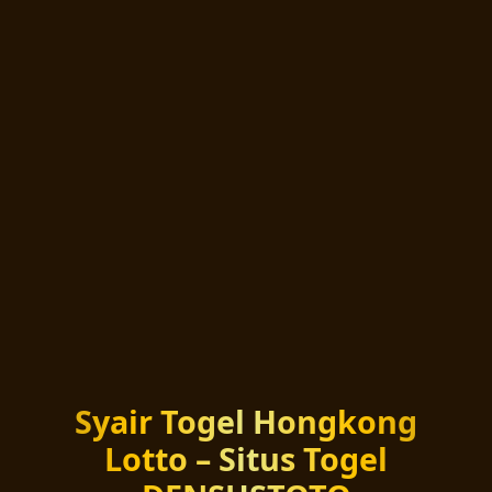
Syair Togel Hongkong
Lotto – Situs Togel