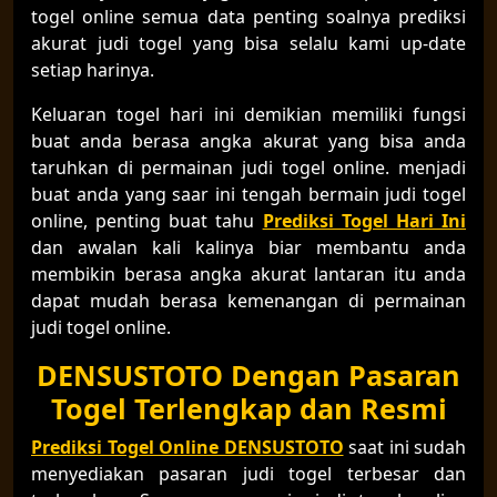
togel online semua data penting soalnya prediksi
akurat judi togel yang bisa selalu kami up-date
setiap harinya.
Keluaran togel hari ini demikian memiliki fungsi
buat anda berasa angka akurat yang bisa anda
taruhkan di permainan judi togel online. menjadi
buat anda yang saar ini tengah bermain judi togel
online, penting buat tahu
Prediksi Togel Hari Ini
dan awalan kali kalinya biar membantu anda
membikin berasa angka akurat lantaran itu anda
dapat mudah berasa kemenangan di permainan
judi togel online.
DENSUSTOTO Dengan Pasaran
Togel Terlengkap dan Resmi
Prediksi Togel Online DENSUSTOTO
saat ini sudah
menyediakan pasaran judi togel terbesar dan