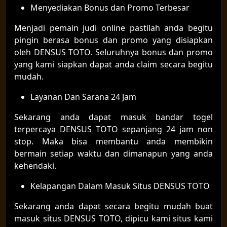
Menyediakan Bonus dan Promo Terbesar
Menjadi pemain judi online pastilah anda begitu
pingin berasa bonus dan promo yang disiapkan
oleh DENSUS TOTO. Seluruhnya bonus dan promo
yang kami siapkan dapat anda claim secara begitu
mudah.
Layanan Dan Sarana 24 Jam
Sekarang anda dapat masuk bandar togel
terpercaya DENSUS TOTO sepanjang 24 jam non
stop. Maka bisa membantu anda membikin
bermain setiap waktu dan dimanapun yang anda
kehendaki.
Kelapangan Dalam Masuk Situs DENSUS TOTO
Sekarang anda dapat secara begitu mudah buat
masuk situs DENSUS TOTO, dipicu kami situs kami