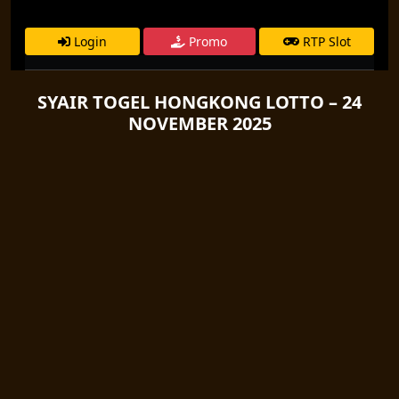
Login
Promo
RTP Slot
SYAIR TOGEL HONGKONG LOTTO – 24
NOVEMBER 2025