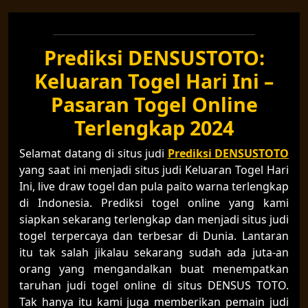
Prediksi DENSUSTOTO:
Keluaran Togel Hari Ini –
Pasaran Togel Online
Terlengkap 2024
Selamat datang di situs judi
Prediksi DENSUSTOTO
yang saat ini menjadi situs judi Keluaran Togel Hari
Ini, live draw togel dan pula paito warna terlengkap
di Indonesia. Prediksi togel online yang kami
siapkan sekarang terlengkap dan menjadi situs judi
togel terpercaya dan terbesar di Dunia. Lantaran
itu tak salah jikalau sekarang sudah ada juta-an
orang yang mengandalkan buat menempatkan
taruhan judi togel online di situs DENSUS TOTO.
Tak hanya itu kami juga memberikan pemain judi