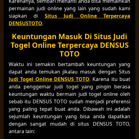
Karenanya, sembari menanti anda bisa memainkan
permainan judi online yang lain yang sudah kami
siapkan di
Situs Judi Online Terpercaya
DENSUSTOTO
.
Keuntungan Masuk Di Situs Judi
Togel Online Terpercaya DENSUS
TOTO
Waktu ini semakin bertambah keuntungan yang
dapat anda temukan jikalau masuk dengan Situs
Judi Togel Online DENSUS TOTO
. Karena itu buat
anda penggemar judi togel yang pingin berasa
keuntungan waktu bermain judi togel online oleh
sebab itu DENSUS TOTO sudah menjadi preferensi
yang paling tepat buat anda. Dibawah ini adalah
sejumlah keuntungan yang bisa anda dapatkan
dengan sangat mudah di situs DENSUS TOTO,
antara lain: