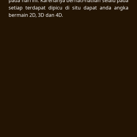
pada hari ini. Karenanya berhati-hatilah selalu pada
setiap terdapat dipicu di situ dapat anda angka
bermain 2D, 3D dan 4D.