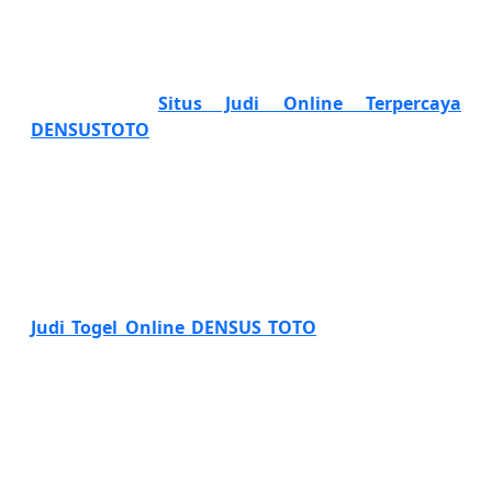
jitu disalah satu pasaran yang kami siapkan di atas.
Karenanya, sembari menanti anda bisa memainkan
permainan judi online yang lain yang sudah kami
siapkan di
Situs Judi Online Terpercaya
DENSUSTOTO
.
Keuntungan Masuk Di Situs Judi
Togel Online Terpercaya DENSUS
TOTO
Waktu ini semakin bertambah keuntungan yang
dapat anda temukan jikalau masuk dengan Situs
Judi Togel Online DENSUS TOTO
. Karena itu buat
anda penggemar judi togel yang pingin berasa
keuntungan waktu bermain judi togel online oleh
sebab itu DENSUS TOTO sudah menjadi preferensi
yang paling tepat buat anda. Dibawah ini adalah
sejumlah keuntungan yang bisa anda dapatkan
dengan sangat mudah di situs DENSUS TOTO,