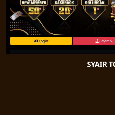
Login
Promo
SYAIR 