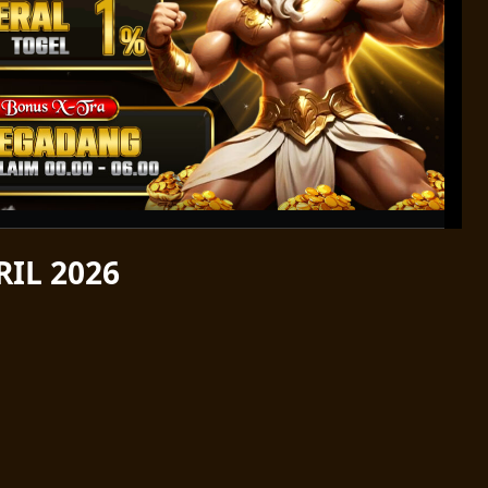
IL 2026