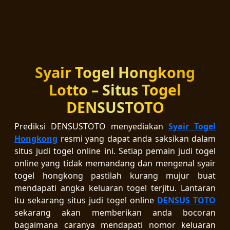
Syair Togel Hongkong
Lotto – Situs Togel
DENSUSTOTO
Prediksi DENSUSTOTO menyediakan
Syair Togel
Hongkong
resmi yang dapat anda saksikan dalam
situs judi togel online ini. Setiap pemain judi togel
online yang tidak memandang dan mengenal syair
togel hongkong pastilah kurang mujur buat
mendapati angka keluaran togel terjitu. Lantaran
itu sekarang situs judi togel online
DENSUS TOTO
sekarang akan memberikan anda bocoran
bagaimana caranya mendapati nomor keluaran