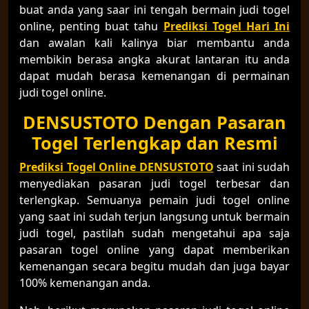
buat anda yang saar ini tengah bermain judi togel
online, penting buat tahu
Prediksi Togel Hari Ini
dan awalan kali kalinya biar membantu anda
membikin berasa angka akurat lantaran itu anda
dapat mudah berasa kemenangan di permainan
judi togel online.
DENSUSTOTO Dengan Pasaran
Togel Terlengkap dan Resmi
Prediksi Togel Online DENSUSTOTO
saat ini sudah
menyediakan pasaran judi togel terbesar dan
terlengkap. Semuanya pemain judi togel online
yang saat ini sudah terjun langsung untuk bermain
judi togel, pastilah sudah mengetahui apa saja
pasaran togel online yang dapat memberikan
kemenangan secara begitu mudah dan juga bayar
100% kemenangan anda.