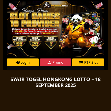
Login
Promo
RTP Slot
SYAIR TOGEL HONGKONG LOTTO – 18
SEPTEMBER 2025