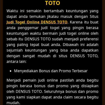
TOTO
Waktu ini semakin bertambah keuntungan yang
dapat anda temukan jikalau masuk dengan Situs
Judi Togel Online DENSUS TOTO
. Karena itu buat
anda penggemar judi togel yang pingin berasa
keuntungan waktu bermain judi togel online oleh
sebab itu DENSUS TOTO sudah menjadi preferensi
yang paling tepat buat anda. Dibawah ini adalah
sejumlah keuntungan yang bisa anda dapatkan
dengan sangat mudah di situs DENSUS TOTO,
antara lain:
Menyediakan Bonus dan Promo Terbesar
Menjadi pemain judi online pastilah anda begitu
pingin berasa bonus dan promo yang disiapkan
oleh DENSUS TOTO. Seluruhnya bonus dan promo
yang kami siapkan dapat anda claim secara begitu
mudah.