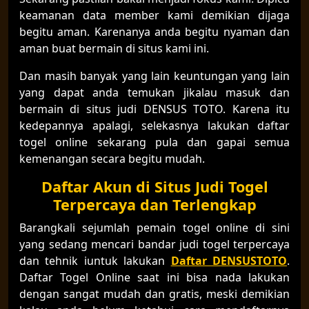
keamanan data member kami demikian dijaga
begitu aman. Karenanya anda begitu nyaman dan
aman buat bermain di situs kami ini.
Dan masih banyak yang lain keuntungan yang lain
yang dapat anda temukan jikalau masuk dan
bermain di situs judi DENSUS TOTO. Karena itu
kedepannya apalagi, selekasnya lakukan daftar
togel online sekarang pula dan gapai semua
kemenangan secara begitu mudah.
Daftar Akun di Situs Judi Togel
Terpercaya dan Terlengkap
Barangkali sejumlah pemain togel online di sini
yang sedang mencari bandar judi togel terpercaya
dan tehnik iuntuk lakukan
Daftar DENSUSTOTO
.
Daftar Togel Online saat ini bisa nada lakukan
dengan sangat mudah dan gratis, meski demikian