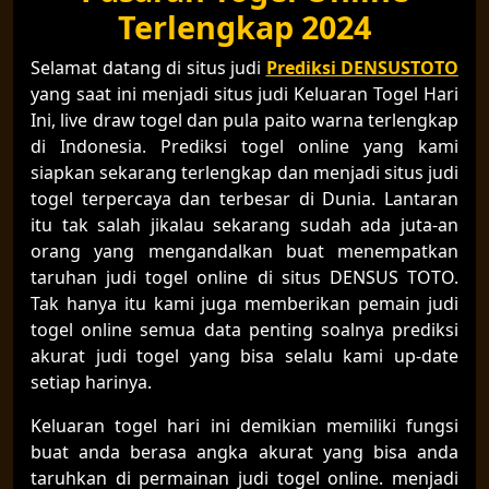
Terlengkap 2024
Selamat datang di situs judi
Prediksi DENSUSTOTO
yang saat ini menjadi situs judi Keluaran Togel Hari
Ini, live draw togel dan pula paito warna terlengkap
di Indonesia. Prediksi togel online yang kami
siapkan sekarang terlengkap dan menjadi situs judi
togel terpercaya dan terbesar di Dunia. Lantaran
itu tak salah jikalau sekarang sudah ada juta-an
orang yang mengandalkan buat menempatkan
taruhan judi togel online di situs DENSUS TOTO.
Tak hanya itu kami juga memberikan pemain judi
togel online semua data penting soalnya prediksi
akurat judi togel yang bisa selalu kami up-date
setiap harinya.
Keluaran togel hari ini demikian memiliki fungsi
buat anda berasa angka akurat yang bisa anda
taruhkan di permainan judi togel online. menjadi