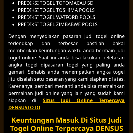
PREDIKSI TOGEL TOTOMACAU 5D
PREDIKSI TOGEL TOSHIMA POOLS
PREDIKSI TOGEL WATFORD POOLS
PREDIKSI TOGEL ZIMBABWE POOLS
Dengan menyediakan pasaran judi togel online
terlengkap dan terbesar pastilah bakal
memberikan keuntungan waktu anda bermain judi
togel online. Saat ini anda bisa lakukan peletakan
angka togel dipasaran togel yang paling anda
gemari. Sehabis anda menempatkan angka togel
jitu disalah satu pasaran yang kami siapkan di atas.
Karenanya, sembari menanti anda bisa memainkan
permainan judi online yang lain yang sudah kami
siapkan di
Situs Judi Online Terpercaya
DENSUSTOTO
.
Keuntungan Masuk Di Situs Judi
Togel Online Terpercaya DENSUS