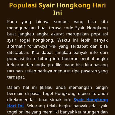
Populasi Syair Hongkong Hari
Ini
Pada yang lainnya sumber yang bisa kita
menggunakan buat terasa code Syair Hongkong
buat jangkau angka akurat merupakan populasi
syair togel hongkong. Waktu ini lebih banyak
alternatif forum-syair-hk yang terdapat dan bisa
ditetapkan. Kita dapat jangkau banyak info dari
populasi itu terhitung info bocoran perihal angka
keluaran dan angka prediksi yang bisa kita pasang
taruhan setiap harinya menurut tipe pasaran yang
terdapat.
Dalam hal ini Jikalau anda memanglah pingin
bermain di pasar togel Hongkong, dipicu itu anda
direkomendasi buat simak info
Syair Hongkong
Hari Ini
. Sekarang telah begitu banyak ada syair
togel online yang memiliki banyak keuntungan dan