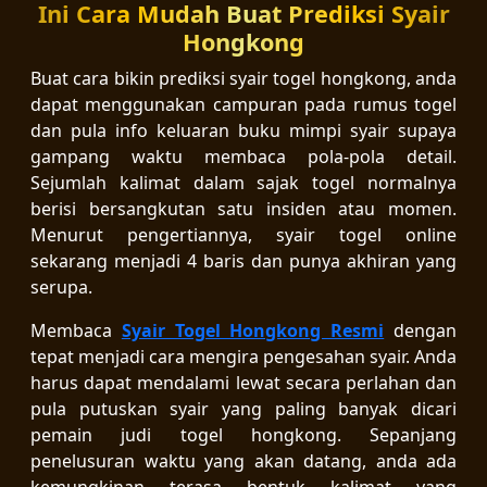
Ini Cara Mudah Buat Prediksi Syair
Hongkong
Buat cara bikin prediksi syair togel hongkong, anda
dapat menggunakan campuran pada rumus togel
dan pula info keluaran buku mimpi syair supaya
gampang waktu membaca pola-pola detail.
Sejumlah kalimat dalam sajak togel normalnya
berisi bersangkutan satu insiden atau momen.
Menurut pengertiannya, syair togel online
sekarang menjadi 4 baris dan punya akhiran yang
serupa.
Membaca
Syair Togel Hongkong Resmi
dengan
tepat menjadi cara mengira pengesahan syair. Anda
harus dapat mendalami lewat secara perlahan dan
pula putuskan syair yang paling banyak dicari
pemain judi togel hongkong. Sepanjang
penelusuran waktu yang akan datang, anda ada
kemungkinan terasa bentuk kalimat yang