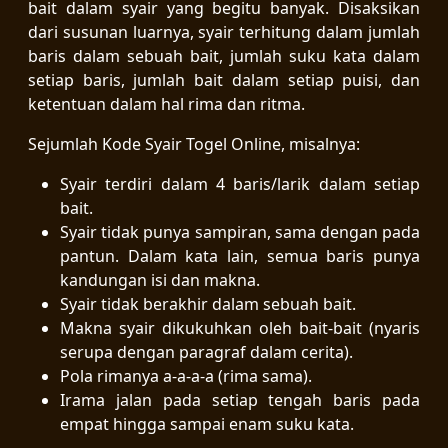
bait dalam syair yang begitu banyak. Disaksikan
dari susunan luarnya, syair terhitung dalam jumlah
baris dalam sebuah bait, jumlah suku kata dalam
setiap baris, jumlah bait dalam setiap puisi, dan
ketentuan dalam hal rima dan ritma.
Sejumlah Kode Syair Togel Online, misalnya:
Syair terdiri dalam 4 baris/larik dalam setiap
bait.
Syair tidak punya sampiran, sama dengan pada
pantun. Dalam kata lain, semua baris punya
kandungan isi dan makna.
Syair tidak berakhir dalam sebuah bait.
Makna syair dikukuhkan oleh bait-bait (nyaris
serupa dengan paragraf dalam cerita).
Pola rimanya a-a-a-a (rima sama).
Irama jalan pada setiap tengah baris pada
empat hingga sampai enam suku kata.