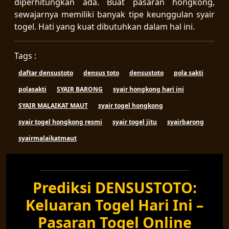
diperhitungkan ada. Buat pasaran hongkong,
sewajarnya memiliki banyak tipe keunggulan syair
togel. Hati yang kuat dibutuhkan dalam hal ini.
Tags :
daftar densustoto
densus toto
densustoto
pola sakti
polasakti
SYAIR BARONG
syair hongkong hari ini
SYAIR MALAIKAT MAUT
syair togel hongkong
syair togel hongkong resmi
syair togel jitu
syairbarong
syairmalaikatmaut
Prediksi DENSUSTOTO:
Keluaran Togel Hari Ini –
Pasaran Togel Online