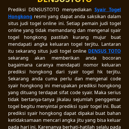
Prediksi DENSUSTOTO menyediakan
Syair Togel
Hongkong
resmi yang dapat anda saksikan dalam
situs judi togel online ini. Setiap pemain judi togel
online yang tidak memandang dan mengenal syair
togel hongkong pastilah kurang mujur buat
mendapati angka keluaran togel terjitu. Lantaran
itu sekarang situs judi togel online
DENSUS TOTO
sekarang akan memberikan anda bocoran
bagaimana caranya mendapati nomor keluaran
prediksi hongkong dari syair togel hk terjitu.
Sekarang anda cuma perlu dan mengenal code
syair hongkong ini merupakan prediksi hongkong
yang dituang terdapat sifat code syair. Maka serius
tidak bertanya-tanya jikalau sejumlah penggemar
togel begitu menyintai prediksi syair togel ini. Buat
prediksi syair hongkong dapat dipakai buat bahan
ketidaksamaan mencari angka jitu yang bisa keluar
pada hari ini. Karenanya berhati-hatilah selalu pada