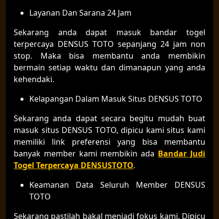
Layanan Dan Sarana 24 Jam
Sekarang anda dapat masuk bandar togel
terpercaya DENSUS TOTO sepanjang 24 jam non
stop. Maka bisa membantu anda membikin
bermain setiap waktu dan dimanapun yang anda
kehendaki.
Kelapangan Dalam Masuk Situs DENSUS TOTO
Sekarang anda dapat secara begitu mudah buat
masuk situs DENSUS TOTO, dipicu kami situs kami
memiliki link preferensi yang bisa membantu
banyak member kami membikin ada
Bandar Judi
Togel Terpercaya DENSUSTOTO
.
Keamanan Data Seluruh Member DENSUS
TOTO
Sekarang pastilah bakal menjadi fokus kami. Dipicu