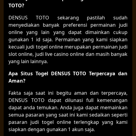
TOTO?
DENSUS TOTO sekarang pastilah sudah
menyediakan banyak preferensi permainan judi
online yang lain yang dapat dimainkan cukup
gunakan 1 id saja. Permainan yang kami siapkan
kecuali judi togel online merupakan permainan judi
slot online, judi live casino online dan masih banyak
yang lain lainnya.
Apa Situs Togel DENSUS TOTO Terpercaya dan
Aman?
Fakta saja saat ini begitu aman dan terpercaya,
DENSUS TOTO dapat dilunasi full kemenangan
dapat anda temukan. Anda juga dapat memainkan
semua pasaran yang saat ini kami sedaikan seperti
pasaran judi togel online terlengkap yang kami
siapkan dengan gunakan 1 akun saja.