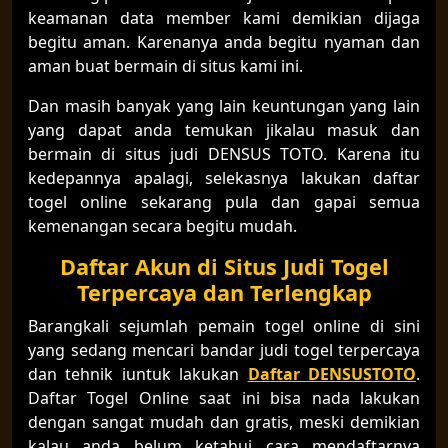
keamanan data member kami demikian dijaga
begitu aman. Karenanya anda begitu nyaman dan
aman buat bermain di situs kami ini.
Dan masih banyak yang lain keuntungan yang lain
yang dapat anda temukan jikalau masuk dan
bermain di situs judi DENSUS TOTO. Karena itu
kedepannya apalagi, selekasnya lakukan daftar
togel online sekarang pula dan gapai semua
kemenangan secara begitu mudah.
Daftar Akun di Situs Judi Togel
Terpercaya dan Terlengkap
Barangkali sejumlah pemain togel online di sini
yang sedang mencari bandar judi togel terpercaya
dan tehnik iuntuk lakukan
Daftar DENSUSTOTO
.
Daftar Togel Online saat ini bisa nada lakukan
dengan sangat mudah dan gratis, meski demikian
kalau anda belum ketahui cara mendaftarnya