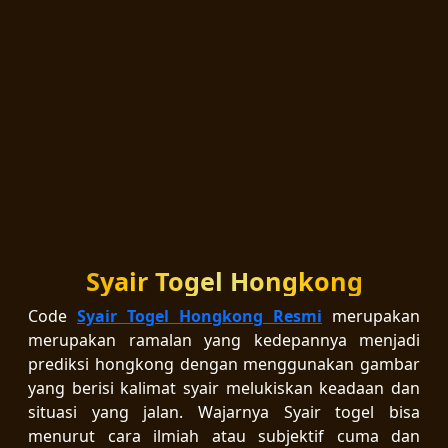
Syair Togel Hongkong
Code
Syair Togel Hongkong Resmi
merupakan
merupakan ramalan yang kedepannya menjadi
prediksi hongkong dengan menggunakan gambar
yang berisi kalimat syair melukiskan keadaan dan
situasi yang jalan. Wajarnya Syair togel bisa
menurut cara ilmiah atau subjektif cuma dan