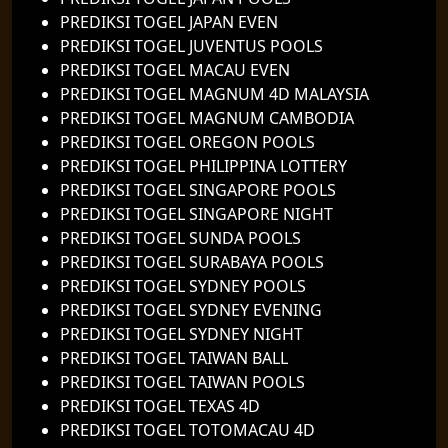
PREDIKSI TOGEL JAPAN EVEN
PREDIKSI TOGEL JUVENTUS POOLS
PREDIKSI TOGEL MACAU EVEN
PREDIKSI TOGEL MAGNUM 4D MALAYSIA
PREDIKSI TOGEL MAGNUM CAMBODIA
PREDIKSI TOGEL OREGON POOLS
PREDIKSI TOGEL PHILIPPINA LOTTERY
PREDIKSI TOGEL SINGAPORE POOLS
PREDIKSI TOGEL SINGAPORE NIGHT
PREDIKSI TOGEL SUNDA POOLS
PREDIKSI TOGEL SURABAYA POOLS
PREDIKSI TOGEL SYDNEY POOLS
PREDIKSI TOGEL SYDNEY EVENING
PREDIKSI TOGEL SYDNEY NIGHT
PREDIKSI TOGEL TAIWAN BALL
PREDIKSI TOGEL TAIWAN POOLS
PREDIKSI TOGEL TEXAS 4D
PREDIKSI TOGEL TOTOMACAU 4D