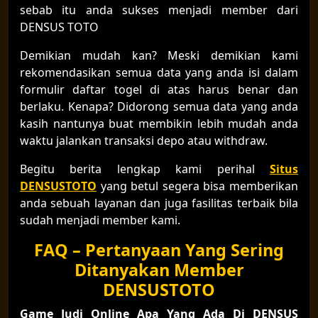
sebab itu anda sukses menjadi member dari
DENSUS TOTO
Demikian mudah kan? Meski demikian kami
rekomendasikan semua data yang anda isi dalam
formulir daftar togel di atas harus benar dan
berlaku. Kenapa? Didorong semua data yang anda
kasih nantunya buat membikin lebih mudah anda
waktu jalankan transaksi depo atau withdraw.
Begitu berita lengkap kami perihal
Situs
DENSUSTOTO
yang betul segera bisa memberikan
anda sebuah layanan dan juga fasilitas terbaik bila
sudah menjadi member kami.
FAQ – Pertanyaan Yang Sering
Ditanyakan Member
DENSUSTOTO
Game Judi Online Apa Yang Ada Di DENSUS