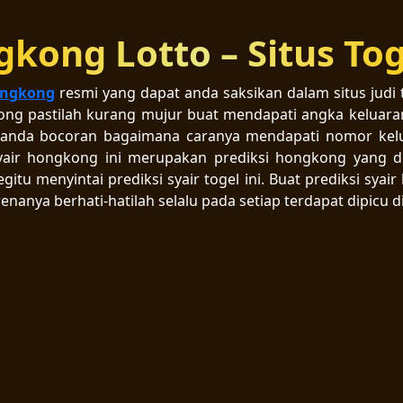
ngkong Lotto – Situs T
ongkong
resmi yang dapat anda saksikan dalam situs judi to
 pastilah kurang mujur buat mendapati angka keluaran tog
da bocoran bagaimana caranya mendapati nomor keluara
r hongkong ini merupakan prediksi hongkong yang ditu
gitu menyintai prediksi syair togel ini. Buat prediksi sy
arenanya berhati-hatilah selalu pada setiap terdapat dipicu