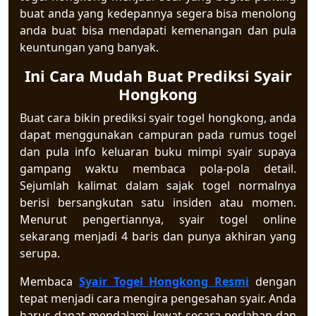
buat anda yang kedepannya segera bisa menolong
anda buat bisa mendapati kemenangan dan pula
keuntungan yang banyak.
Ini Cara Mudah Buat Prediksi Syair
Hongkong
Buat cara bikin prediksi syair togel hongkong, anda
dapat menggunakan campuran pada rumus togel
dan pula info keluaran buku mimpi syair supaya
gampang waktu membaca pola-pola detail.
Sejumlah kalimat dalam sajak togel normalnya
berisi bersangkutan satu insiden atau momen.
Menurut pengertiannya, syair togel online
sekarang menjadi 4 baris dan punya akhiran yang
serupa.
Membaca
Syair Togel Hongkong Resmi
dengan
tepat menjadi cara mengira pengesahan syair. Anda
harus dapat mendalami lewat secara perlahan dan