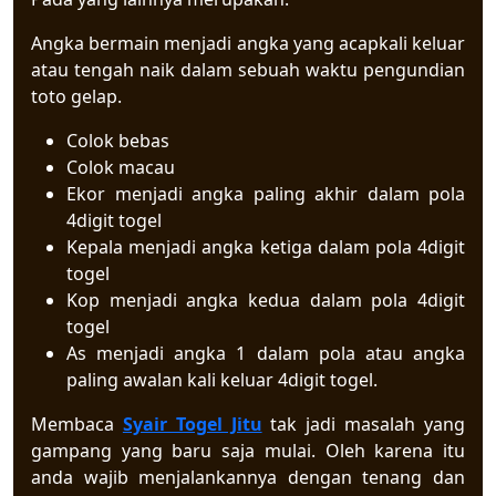
Angka bermain menjadi angka yang acapkali keluar
atau tengah naik dalam sebuah waktu pengundian
toto gelap.
Colok bebas
Colok macau
Ekor menjadi angka paling akhir dalam pola
4digit togel
Kepala menjadi angka ketiga dalam pola 4digit
togel
Kop menjadi angka kedua dalam pola 4digit
togel
As menjadi angka 1 dalam pola atau angka
paling awalan kali keluar 4digit togel.
Membaca
Syair Togel Jitu
tak jadi masalah yang
gampang yang baru saja mulai. Oleh karena itu
anda wajib menjalankannya dengan tenang dan