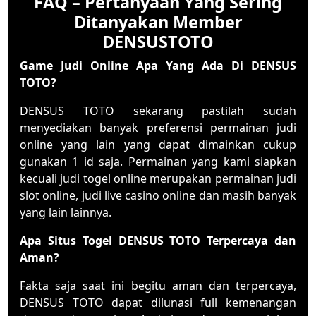
FAQ – Pertanyaan Yang Sering
Ditanyakan Member
DENSUSTOTO
Game Judi Online Apa Yang Ada Di DENSUS
TOTO?
DENSUS TOTO sekarang pastilah sudah
menyediakan banyak preferensi permainan judi
online yang lain yang dapat dimainkan cukup
gunakan 1 id saja. Permainan yang kami siapkan
kecuali judi togel online merupakan permainan judi
slot online, judi live casino online dan masih banyak
yang lain lainnya.
Apa Situs Togel DENSUS TOTO Terpercaya dan
Aman?
Fakta saja saat ini begitu aman dan terpercaya,
DENSUS TOTO dapat dilunasi full kemenangan