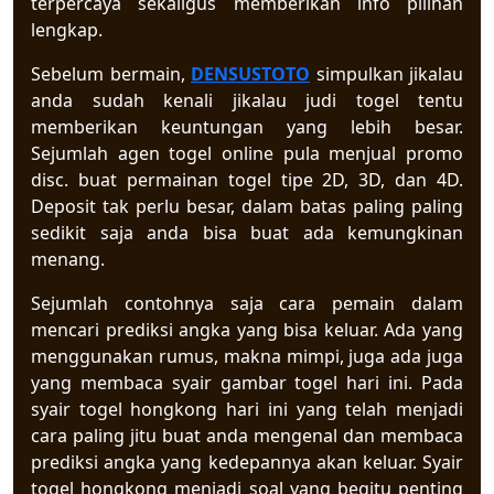
terpercaya sekaligus memberikan info pilihan
lengkap.
Sebelum bermain,
DENSUSTOTO
simpulkan jikalau
anda sudah kenali jikalau judi togel tentu
memberikan keuntungan yang lebih besar.
Sejumlah agen togel online pula menjual promo
disc. buat permainan togel tipe 2D, 3D, dan 4D.
Deposit tak perlu besar, dalam batas paling paling
sedikit saja anda bisa buat ada kemungkinan
menang.
Sejumlah contohnya saja cara pemain dalam
mencari prediksi angka yang bisa keluar. Ada yang
menggunakan rumus, makna mimpi, juga ada juga
yang membaca syair gambar togel hari ini. Pada
syair togel hongkong hari ini yang telah menjadi
cara paling jitu buat anda mengenal dan membaca
prediksi angka yang kedepannya akan keluar. Syair
togel hongkong menjadi soal yang begitu penting