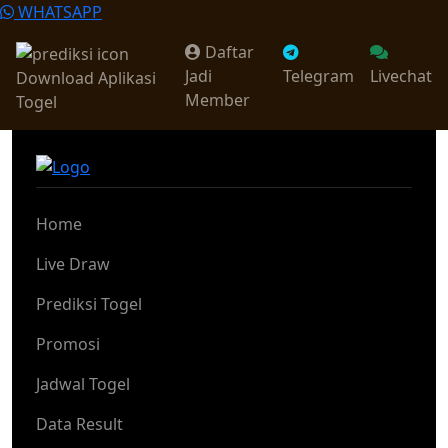
WHATSAPP
Daftar
Jadi
Telegram
Livechat
Download Aplikasi
Member
Togel
Home
Live Draw
Prediksi Togel
Promosi
Jadwal Togel
Data Result