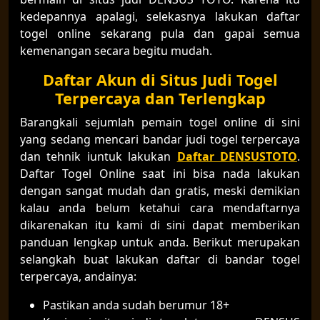
kedepannya apalagi, selekasnya lakukan daftar
togel online sekarang pula dan gapai semua
kemenangan secara begitu mudah.
Daftar Akun di Situs Judi Togel
Terpercaya dan Terlengkap
Barangkali sejumlah pemain togel online di sini
yang sedang mencari bandar judi togel terpercaya
dan tehnik iuntuk lakukan
Daftar DENSUSTOTO
.
Daftar Togel Online saat ini bisa nada lakukan
dengan sangat mudah dan gratis, meski demikian
kalau anda belum ketahui cara mendaftarnya
dikarenakan itu kami di sini dapat memberikan
panduan lengkap untuk anda. Berikut merupakan
selangkah buat lakukan daftar di bandar togel
terpercaya, andainya:
Pastikan anda sudah berumur 18+