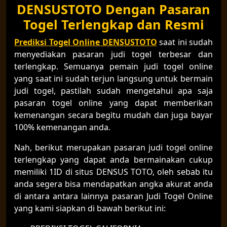
DENSUSTOTO Dengan Pasaran
Togel Terlengkap dan Resmi
Prediksi Togel Online DENSUSTOTO
saat ini sudah
menyediakan pasaran judi togel terbesar dan
terlengkap. Semuanya pemain judi togel online
yang saat ini sudah terjun langsung untuk bermain
judi togel, pastilah sudah mengetahui apa saja
pasaran togel online yang dapat memberikan
kemenangan secara begitu mudah dan juga bayar
100% kemenangan anda.
Nah, berikut merupakan pasaran judi togel online
terlengkap yang dapat anda bermainakan cukup
memiliki 1ID di situs DENSUS TOTO, oleh sebab itu
anda segera bisa mendapatkan angka akurat anda
di antara antara lainnya pasaran Judi Togel Online
yang kami siapkan di bawah berikut ini: