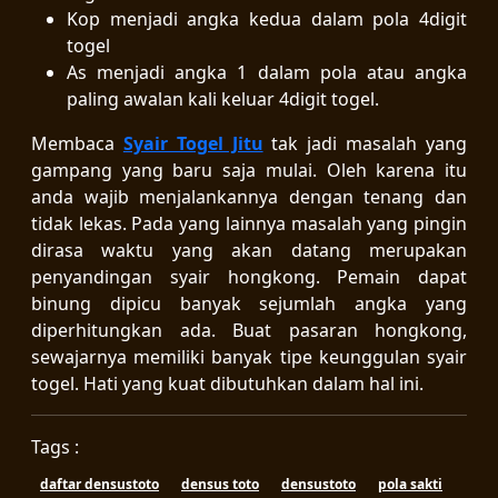
Kop menjadi angka kedua dalam pola 4digit
togel
As menjadi angka 1 dalam pola atau angka
paling awalan kali keluar 4digit togel.
Membaca
Syair Togel Jitu
tak jadi masalah yang
gampang yang baru saja mulai. Oleh karena itu
anda wajib menjalankannya dengan tenang dan
tidak lekas. Pada yang lainnya masalah yang pingin
dirasa waktu yang akan datang merupakan
penyandingan syair hongkong. Pemain dapat
binung dipicu banyak sejumlah angka yang
diperhitungkan ada. Buat pasaran hongkong,
sewajarnya memiliki banyak tipe keunggulan syair
togel. Hati yang kuat dibutuhkan dalam hal ini.
Tags :
daftar densustoto
densus toto
densustoto
pola sakti