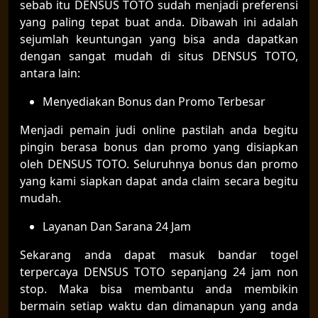
sebab itu DENSUS TOTO sudah menjadi preferensi
yang paling tepat buat anda. Dibawah ini adalah
sejumlah keuntungan yang bisa anda dapatkan
dengan sangat mudah di situs DENSUS TOTO,
antara lain:
Menyediakan Bonus dan Promo Terbesar
Menjadi pemain judi online pastilah anda begitu
pingin berasa bonus dan promo yang disiapkan
oleh DENSUS TOTO. Seluruhnya bonus dan promo
yang kami siapkan dapat anda claim secara begitu
mudah.
Layanan Dan Sarana 24 Jam
Sekarang anda dapat masuk bandar togel
terpercaya DENSUS TOTO sepanjang 24 jam non
stop. Maka bisa membantu anda membikin
bermain setiap waktu dan dimanapun yang anda