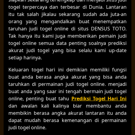
togel terpercaya dan terbesar di Dunia. Lantaran
itu tak salah jikalau sekarang sudah ada juta-an
orang yang mengandalkan buat menempatkan
taruhan judi togel online di situs DENSUS TOTO.
Tak hanya itu kami juga memberikan pemain judi
togel online semua data penting soalnya prediksi
akurat judi togel yang bisa selalu kami up-date
setiap harinya.
Keluaran togel hari ini demikian memiliki fungsi
buat anda berasa angka akurat yang bisa anda
taruhkan di permainan judi togel online. menjadi
buat anda yang saar ini tengah bermain judi togel
online, penting buat tahu
Prediksi Togel Hari Ini
dan awalan kali kalinya biar membantu anda
membikin berasa angka akurat lantaran itu anda
dapat mudah berasa kemenangan di permainan
judi togel online.