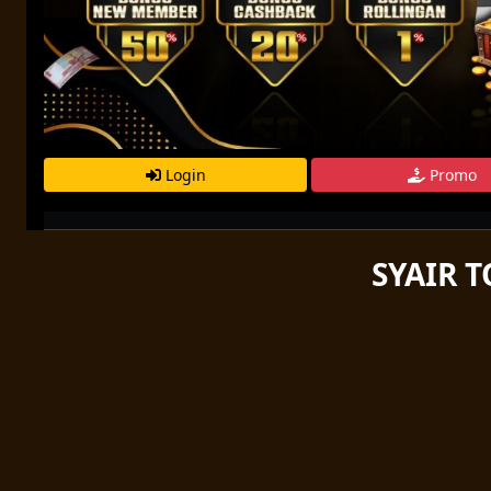
Login
Promo
SYAIR 