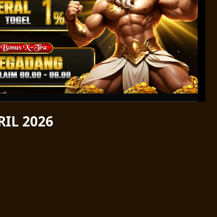
IL 2026