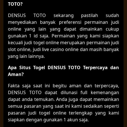
TOTO?
DENSUS TOTO sekarang pastilah sudah
menyediakan banyak preferensi permainan judi
online yang lain yang dapat dimainkan cukup
gunakan 1 id saja. Permainan yang kami siapkan
kecuali judi togel online merupakan permainan judi
slot online, judi live casino online dan masih banyak
yang lain lainnya.
Apa Situs Togel DENSUS TOTO Terpercaya dan
Aman?
Fakta saja saat ini begitu aman dan terpercaya,
DENSUS TOTO dapat dilunasi full kemenangan
dapat anda temukan. Anda juga dapat memainkan
semua pasaran yang saat ini kami sedaikan seperti
pasaran judi togel online terlengkap yang kami
siapkan dengan gunakan 1 akun saja.