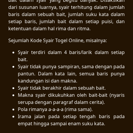
dari susunan luarnya, syair terhitung dalam jumlah
baris dalam sebuah bait, jumlah suku kata dalam
setiap baris, jumlah bait dalam setiap puisi, dan
ketentuan dalam hal rima dan ritma.
Sejumlah Kode Syair Togel Online, misalnya:
Syair terdiri dalam 4 baris/larik dalam setiap
bait.
Syair tidak punya sampiran, sama dengan pada
pantun. Dalam kata lain, semua baris punya
kandungan isi dan makna.
Syair tidak berakhir dalam sebuah bait.
Makna syair dikukuhkan oleh bait-bait (nyaris
serupa dengan paragraf dalam cerita).
Pola rimanya a-a-a-a (rima sama).
Irama jalan pada setiap tengah baris pada
empat hingga sampai enam suku kata.