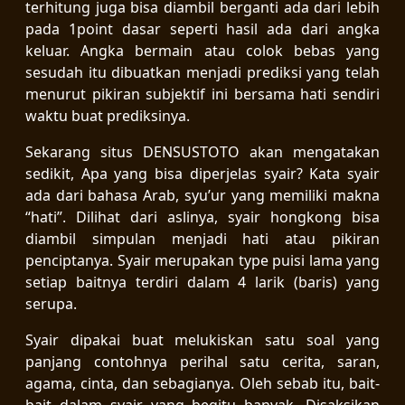
terhitung juga bisa diambil berganti ada dari lebih
pada 1point dasar seperti hasil ada dari angka
keluar. Angka bermain atau colok bebas yang
sesudah itu dibuatkan menjadi prediksi yang telah
menurut pikiran subjektif ini bersama hati sendiri
waktu buat prediksinya.
Sekarang situs DENSUSTOTO akan mengatakan
sedikit, Apa yang bisa diperjelas syair? Kata syair
ada dari bahasa Arab, syu’ur yang memiliki makna
“hati”. Dilihat dari aslinya, syair hongkong bisa
diambil simpulan menjadi hati atau pikiran
penciptanya. Syair merupakan type puisi lama yang
setiap baitnya terdiri dalam 4 larik (baris) yang
serupa.
Syair dipakai buat melukiskan satu soal yang
panjang contohnya perihal satu cerita, saran,
agama, cinta, dan sebagianya. Oleh sebab itu, bait-
bait dalam syair yang begitu banyak. Disaksikan