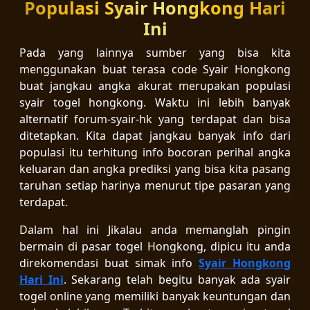
Populasi Syair Hongkong Hari
Ini
Pada yang lainnya sumber yang bisa kita
menggunakan buat terasa code Syair Hongkong
buat jangkau angka akurat merupakan populasi
syair togel hongkong. Waktu ini lebih banyak
alternatif forum-syair-hk yang terdapat dan bisa
ditetapkan. Kita dapat jangkau banyak info dari
populasi itu terhitung info bocoran perihal angka
keluaran dan angka prediksi yang bisa kita pasang
taruhan setiap harinya menurut tipe pasaran yang
terdapat.
Dalam hal ini Jikalau anda memanglah pingin
bermain di pasar togel Hongkong, dipicu itu anda
direkomendasi buat simak info
Syair Hongkong
Hari Ini
. Sekarang telah begitu banyak ada syair
togel online yang memiliki banyak keuntungan dan