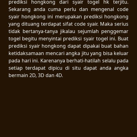
prediksi hongkong dari syair togel hk terjitu.
Sekarang anda cuma perlu dan mengenal code
syair hongkong ini merupakan prediksi hongkong
yang dituang terdapat sifat code syair. Maka serius
tidak bertanya-tanya jikalau sejumlah penggemar
togel begitu menyintai prediksi syair togel ini. Buat
prediksi syair hongkong dapat dipakai buat bahan
ketidaksamaan mencari angka jitu yang bisa keluar
pada hari ini. Karenanya berhati-hatilah selalu pada
setiap terdapat dipicu di situ dapat anda angka
bermain 2D, 3D dan 4D.