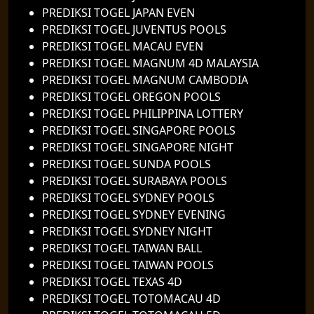
PREDIKSI TOGEL JAPAN EVEN
PREDIKSI TOGEL JUVENTUS POOLS
PREDIKSI TOGEL MACAU EVEN
PREDIKSI TOGEL MAGNUM 4D MALAYSIA
PREDIKSI TOGEL MAGNUM CAMBODIA
PREDIKSI TOGEL OREGON POOLS
PREDIKSI TOGEL PHILIPPINA LOTTERY
PREDIKSI TOGEL SINGAPORE POOLS
PREDIKSI TOGEL SINGAPORE NIGHT
PREDIKSI TOGEL SUNDA POOLS
PREDIKSI TOGEL SURABAYA POOLS
PREDIKSI TOGEL SYDNEY POOLS
PREDIKSI TOGEL SYDNEY EVENING
PREDIKSI TOGEL SYDNEY NIGHT
PREDIKSI TOGEL TAIWAN BALL
PREDIKSI TOGEL TAIWAN POOLS
PREDIKSI TOGEL TEXAS 4D
PREDIKSI TOGEL TOTOMACAU 4D