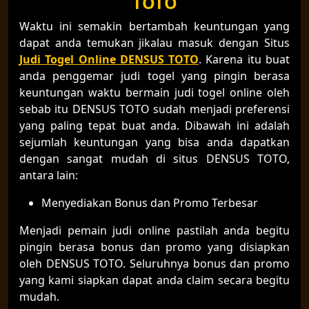
TOTO
Waktu ini semakin bertambah keuntungan yang
dapat anda temukan jikalau masuk dengan Situs
Judi Togel Online DENSUS TOTO
. Karena itu buat
anda penggemar judi togel yang pingin berasa
keuntungan waktu bermain judi togel online oleh
sebab itu DENSUS TOTO sudah menjadi preferensi
yang paling tepat buat anda. Dibawah ini adalah
sejumlah keuntungan yang bisa anda dapatkan
dengan sangat mudah di situs DENSUS TOTO,
antara lain:
Menyediakan Bonus dan Promo Terbesar
Menjadi pemain judi online pastilah anda begitu
pingin berasa bonus dan promo yang disiapkan
oleh DENSUS TOTO. Seluruhnya bonus dan promo
yang kami siapkan dapat anda claim secara begitu
mudah.