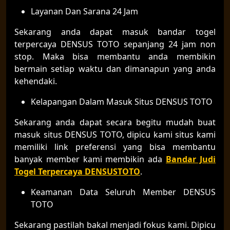
Layanan Dan Sarana 24 Jam
Sekarang anda dapat masuk bandar togel
terpercaya DENSUS TOTO sepanjang 24 jam non
stop. Maka bisa membantu anda membikin
bermain setiap waktu dan dimanapun yang anda
kehendaki.
Kelapangan Dalam Masuk Situs DENSUS TOTO
Sekarang anda dapat secara begitu mudah buat
masuk situs DENSUS TOTO, dipicu kami situs kami
memiliki link preferensi yang bisa membantu
banyak member kami membikin ada
Bandar Judi
Togel Terpercaya DENSUSTOTO
.
Keamanan Data Seluruh Member DENSUS
TOTO
Sekarang pastilah bakal menjadi fokus kami. Dipicu