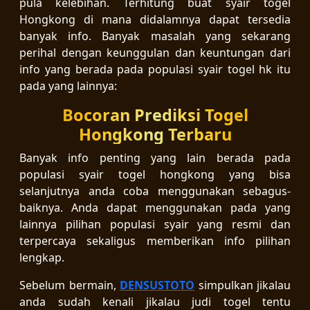
pula kelebihan. Terhitung buat syair togel
Hongkong di mana didalamnya dapat tersedia
banyak info. Banyak masalah yang sekarang
perihal dengan keunggulan dan keuntungan dari
info yang berada pada populasi syair togel hk itu
pada yang lainnya:
Bocoran Prediksi Togel
Hongkong Terbaru
Banyak info penting yang lain berada pada
populasi syair togel hongkong yang bisa
selanjutnya anda coba menggunakan sebagus-
baiknya. Anda dapat menggunakan pada yang
lainnya pilihan populasi syair yang resmi dan
terpercaya sekaligus memberikan info pilihan
lengkap.
Sebelum bermain,
DENSUSTOTO
simpulkan jikalau
anda sudah kenali jikalau judi togel tentu