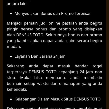
antara lain:
Menyediakan Bonus dan Promo Terbesar
Menjadi pemain judi online pastilah anda begitu
pingin berasa bonus dan promo yang disiapkan
oleh DENSUS TOTO. Seluruhnya bonus dan promo
yang kami siapkan dapat anda claim secara begitu
mudah.
Layanan Dan Sarana 24 Jam
Sekarang anda dapat masuk bandar togel
terpercaya DENSUS TOTO sepanjang 24 jam non
stop. Maka bisa membantu anda membikin
bermain setiap waktu dan dimanapun yang anda
kehendaki.
Kelapangan Dalam Masuk Situs DENSUS TOTO
Sekarang anda dapat secara begitu mudah buat