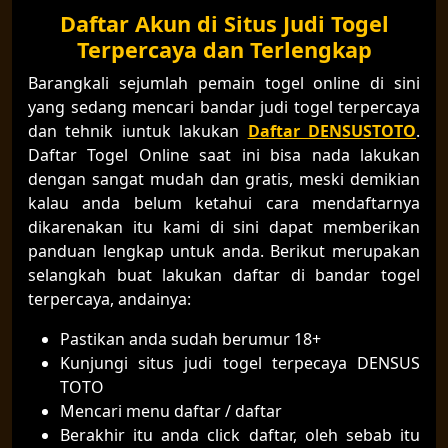
Daftar Akun di Situs Judi Togel
Terpercaya dan Terlengkap
Barangkali sejumlah pemain togel online di sini
yang sedang mencari bandar judi togel terpercaya
dan tehnik iuntuk lakukan
Daftar DENSUSTOTO
.
Daftar Togel Online saat ini bisa nada lakukan
dengan sangat mudah dan gratis, meski demikian
kalau anda belum ketahui cara mendaftarnya
dikarenakan itu kami di sini dapat memberikan
panduan lengkap untuk anda. Berikut merupakan
selangkah buat lakukan daftar di bandar togel
terpercaya, andainya:
Pastikan anda sudah berumur 18+
Kunjungi situs judi togel terpecaya DENSUS
TOTO
Mencari menu daftar / daftar
Berakhir itu anda click daftar, oleh sebab itu