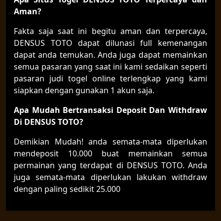
Aman?
Fakta saja saat ini begitu aman dan terpercaya,
DENSUS TOTO dapat dilunasi full kemenangan
dapat anda temukan. Anda juga dapat memainkan
semua pasaran yang saat ini kami sedaikan seperti
pasaran judi togel online terlengkap yang kami
siapkan dengan gunakan 1 akun saja.
Apa Mudah
Bert
ransaksi Deposit Dan Withdraw
Di DENSUS TOTO?
Demikian Mudah! anda semata-mata diperlukan
mendeposit 10.000 buat memainkan semua
permainan yang terdapat di DENSUS TOTO. Anda
juga semata-mata diperlukan lakukan withdraw
dengan paling sedikit 25.000