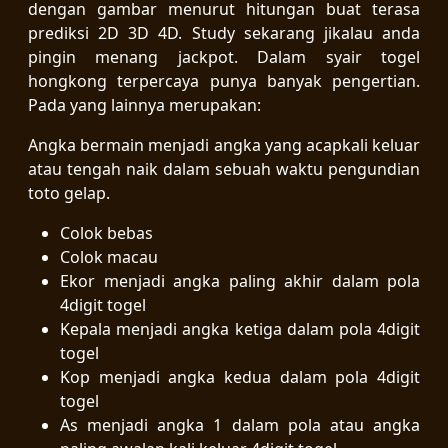
dengan gambar menurut hitungan buat terasa
prediksi 2D 3D 4D. Study sekarang jikalau anda
pingin menang jackpot. Dalam syair togel
hongkong terpercaya punya banyak pengertian.
Pada yang lainnya merupakan:
Angka bermain menjadi angka yang acapkali keluar
atau tengah naik dalam sebuah waktu pengundian
toto gelap.
Colok bebas
Colok macau
Ekor menjadi angka paling akhir dalam pola
4digit togel
Kepala menjadi angka ketiga dalam pola 4digit
togel
Kop menjadi angka kedua dalam pola 4digit
togel
As menjadi angka 1 dalam pola atau angka