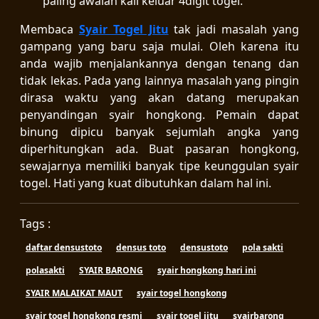
paling awalan kali keluar 4digit togel.
Membaca
Syair Togel Jitu
tak jadi masalah yang
gampang yang baru saja mulai. Oleh karena itu
anda wajib menjalankannya dengan tenang dan
tidak lekas. Pada yang lainnya masalah yang pingin
dirasa waktu yang akan datang merupakan
penyandingan syair hongkong. Pemain dapat
binung dipicu banyak sejumlah angka yang
diperhitungkan ada. Buat pasaran hongkong,
sewajarnya memiliki banyak tipe keunggulan syair
togel. Hati yang kuat dibutuhkan dalam hal ini.
Tags :
daftar densustoto
densus toto
densustoto
pola sakti
polasakti
SYAIR BARONG
syair hongkong hari ini
SYAIR MALAIKAT MAUT
syair togel hongkong
syair togel hongkong resmi
syair togel jitu
syairbarong