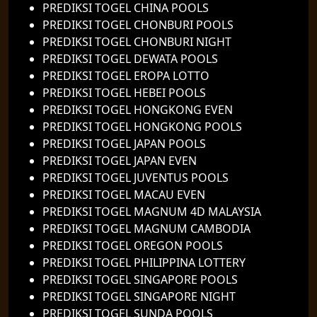
PREDIKSI TOGEL CHINA POOLS
PREDIKSI TOGEL CHONBURI POOLS
PREDIKSI TOGEL CHONBURI NIGHT
PREDIKSI TOGEL DEWATA POOLS
PREDIKSI TOGEL EROPA LOTTO
PREDIKSI TOGEL HEBEI POOLS
PREDIKSI TOGEL HONGKONG EVEN
PREDIKSI TOGEL HONGKONG POOLS
PREDIKSI TOGEL JAPAN POOLS
PREDIKSI TOGEL JAPAN EVEN
PREDIKSI TOGEL JUVENTUS POOLS
PREDIKSI TOGEL MACAU EVEN
PREDIKSI TOGEL MAGNUM 4D MALAYSIA
PREDIKSI TOGEL MAGNUM CAMBODIA
PREDIKSI TOGEL OREGON POOLS
PREDIKSI TOGEL PHILIPPINA LOTTERY
PREDIKSI TOGEL SINGAPORE POOLS
PREDIKSI TOGEL SINGAPORE NIGHT
PREDIKSI TOGEL SUNDA POOLS