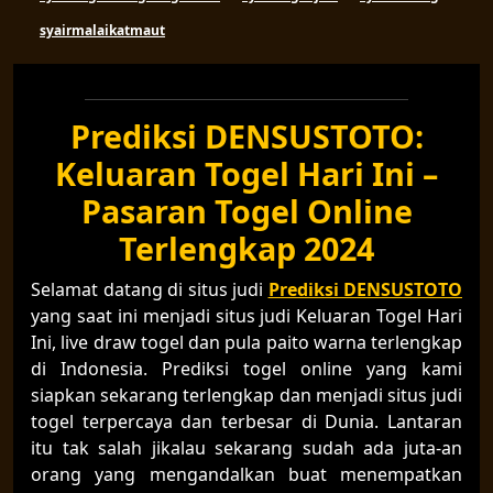
syairmalaikatmaut
Prediksi DENSUSTOTO:
Keluaran Togel Hari Ini –
Pasaran Togel Online
Terlengkap 2024
Selamat datang di situs judi
Prediksi DENSUSTOTO
yang saat ini menjadi situs judi Keluaran Togel Hari
Ini, live draw togel dan pula paito warna terlengkap
di Indonesia. Prediksi togel online yang kami
siapkan sekarang terlengkap dan menjadi situs judi
togel terpercaya dan terbesar di Dunia. Lantaran
itu tak salah jikalau sekarang sudah ada juta-an
orang yang mengandalkan buat menempatkan