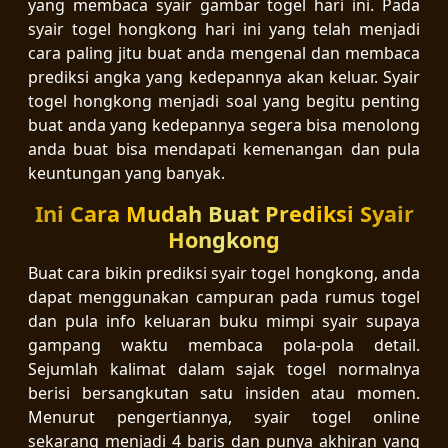
yang membaca syair gambar togel hari ini. Pada
syair togel hongkong hari ini yang telah menjadi
cara paling jitu buat anda mengenal dan membaca
prediksi angka yang kedepannya akan keluar. Syair
togel hongkong menjadi soal yang begitu penting
buat anda yang kedepannya segera bisa menolong
anda buat bisa mendapati kemenangan dan pula
keuntungan yang banyak.
Ini Cara Mudah Buat Prediksi Syair
Hongkong
Buat cara bikin prediksi syair togel hongkong, anda
dapat menggunakan campuran pada rumus togel
dan pula info keluaran buku mimpi syair supaya
gampang waktu membaca pola-pola detail.
Sejumlah kalimat dalam sajak togel normalnya
berisi bersangkutan satu insiden atau momen.
Menurut pengertiannya, syair togel online
sekarang menjadi 4 baris dan punya akhiran yang