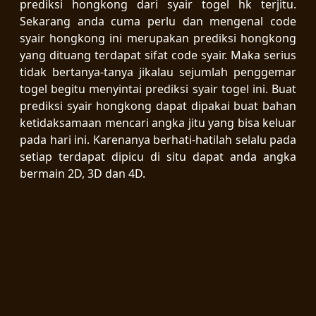
prediksi hongkong dari syair togel hk terjitu.
Sekarang anda cuma perlu dan mengenal code
syair hongkong ini merupakan prediksi hongkong
yang dituang terdapat sifat code syair. Maka serius
tidak bertanya-tanya jikalau sejumlah penggemar
togel begitu menyintai prediksi syair togel ini. Buat
prediksi syair hongkong dapat dipakai buat bahan
ketidaksamaan mencari angka jitu yang bisa keluar
pada hari ini. Karenanya berhati-hatilah selalu pada
setiap terdapat dipicu di situ dapat anda angka
bermain 2D, 3D dan 4D.