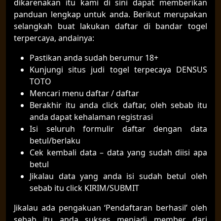
dikarenakan itu kami di sini dapat memberikan
panduan lengkap untuk anda. Berikut merupakan
selangkah buat lakukan daftar di bandar togel
terpercaya, andainya:
Pastikan anda sudah berumur 18+
Kunjungi situs judi togel terpecaya DENSUS
TOTO
Mencari menu daftar / daftar
Berakhir itu anda click daftar, oleh sebab itu
anda dapat kehalaman registrasi
Isi seluruh formulir daftar dengan data
betul/berlaku
Cek kembali data – data yang sudah diisi apa
betul
Jikalau data yang anda isi sudah betul oleh
sebab itu click KIRIM/SUBMIT
Jikalau ada pengakuan ‘Pendaftaran berhasil’ oleh
sebab itu anda sukses menjadi member dari