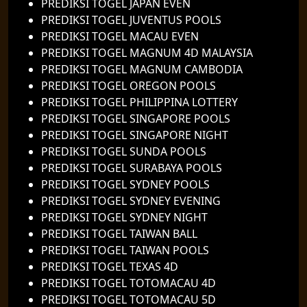
PREDIKSI TOGEL JAPAN EVEN
PREDIKSI TOGEL JUVENTUS POOLS
PREDIKSI TOGEL MACAU EVEN
PREDIKSI TOGEL MAGNUM 4D MALAYSIA
PREDIKSI TOGEL MAGNUM CAMBODIA
PREDIKSI TOGEL OREGON POOLS
PREDIKSI TOGEL PHILIPPINA LOTTERY
PREDIKSI TOGEL SINGAPORE POOLS
PREDIKSI TOGEL SINGAPORE NIGHT
PREDIKSI TOGEL SUNDA POOLS
PREDIKSI TOGEL SURABAYA POOLS
PREDIKSI TOGEL SYDNEY POOLS
PREDIKSI TOGEL SYDNEY EVENING
PREDIKSI TOGEL SYDNEY NIGHT
PREDIKSI TOGEL TAIWAN BALL
PREDIKSI TOGEL TAIWAN POOLS
PREDIKSI TOGEL TEXAS 4D
PREDIKSI TOGEL TOTOMACAU 4D
PREDIKSI TOGEL TOTOMACAU 5D