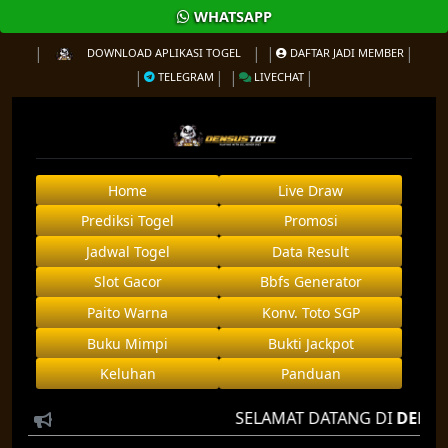
WHATSAPP
DOWNLOAD APLIKASI TOGEL
DAFTAR JADI MEMBER
TELEGRAM
LIVECHAT
Home
Live Draw
Prediksi Togel
Promosi
Jadwal Togel
Data Result
Slot Gacor
Bbfs Generator
Paito Warna
Konv. Toto SGP
Buku Mimpi
Bukti Jackpot
Keluhan
Panduan
SELAMAT DATANG DI
DENSUS