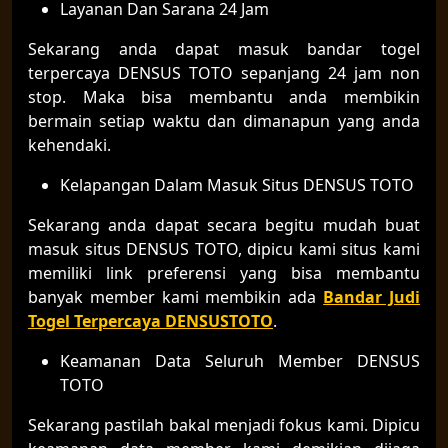
Layanan Dan Sarana 24 Jam
Sekarang anda dapat masuk bandar togel
terpercaya DENSUS TOTO sepanjang 24 jam non
stop. Maka bisa membantu anda membikin
bermain setiap waktu dan dimanapun yang anda
kehendaki.
Kelapangan Dalam Masuk Situs DENSUS TOTO
Sekarang anda dapat secara begitu mudah buat
masuk situs DENSUS TOTO, dipicu kami situs kami
memiliki link preferensi yang bisa membantu
banyak member kami membikin ada
Bandar Judi
Togel Terpercaya DENSUSTOTO
.
Keamanan Data Seluruh Member DENSUS
TOTO
Sekarang pastilah bakal menjadi fokus kami. Dipicu