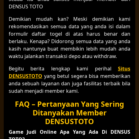
DENSUS TOTO
Demikian mudah kan? Meski demikian kami
rekomendasikan semua data yang anda isi dalam
formulir daftar togel di atas harus benar dan
berlaku. Kenapa? Didorong semua data yang anda
kasih nantunya buat membikin lebih mudah anda
waktu jalankan transaksi depo atau withdraw.
Begitu berita lengkap kami perihal
Situs
DENSUSTOTO
yang betul segera bisa memberikan
anda sebuah layanan dan juga fasilitas terbaik bila
sudah menjadi member kami.
FAQ – Pertanyaan Yang Sering
Ditanyakan Member
DENSUSTOTO
Game Judi Online Apa Yang Ada Di DENSUS