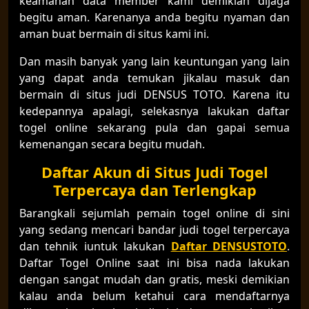
keamanan data member kami demikian dijaga
begitu aman. Karenanya anda begitu nyaman dan
aman buat bermain di situs kami ini.
Dan masih banyak yang lain keuntungan yang lain
yang dapat anda temukan jikalau masuk dan
bermain di situs judi DENSUS TOTO. Karena itu
kedepannya apalagi, selekasnya lakukan daftar
togel online sekarang pula dan gapai semua
kemenangan secara begitu mudah.
Daftar Akun di Situs Judi Togel
Terpercaya dan Terlengkap
Barangkali sejumlah pemain togel online di sini
yang sedang mencari bandar judi togel terpercaya
dan tehnik iuntuk lakukan
Daftar DENSUSTOTO
.
Daftar Togel Online saat ini bisa nada lakukan
dengan sangat mudah dan gratis, meski demikian
kalau anda belum ketahui cara mendaftarnya