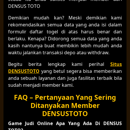
DENSUS TOTO
Demikian mudah kan? Meski demikian kami
rekomendasikan semua data yang anda isi dalam
formulir daftar togel di atas harus benar dan
berlaku. Kenapa? Didorong semua data yang anda
kasih nantunya buat membikin lebih mudah anda
waktu jalankan transaksi depo atau withdraw.
Begitu berita lengkap kami perihal
Situs
DENSUSTOTO
yang betul segera bisa memberikan
anda sebuah layanan dan juga fasilitas terbaik bila
sudah menjadi member kami.
FAQ – Pertanyaan Yang Sering
Ditanyakan Member
DENSUSTOTO
Game Judi Online Apa Yang Ada Di DENSUS