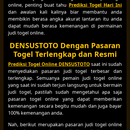
online, penting buat tahu
Prediksi Togel Hari Ini
dan awalan kali kalinya biar membantu anda
membikin berasa angka akurat lantaran itu anda
dapat mudah berasa kemenangan di permainan
judi togel online.
DENSUSTOTO Dengan Pasaran
Togel Terlengkap dan Resmi
Prediksi Togel Online DENSUSTOTO
saat ini sudah
menyediakan pasaran judi togel terbesar dan
terlengkap. Semuanya pemain judi togel online
yang saat ini sudah terjun langsung untuk bermain
judi togel, pastilah sudah mengetahui apa saja
pasaran togel online yang dapat memberikan
kemenangan secara begitu mudah dan juga bayar
100% kemenangan anda.
Nah, berikut merupakan pasaran judi togel online