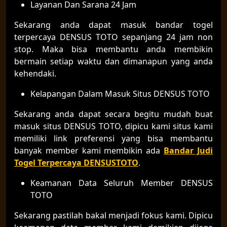
Layanan Dan Sarana 24 Jam
Sekarang anda dapat masuk bandar togel
terpercaya DENSUS TOTO sepanjang 24 jam non
stop. Maka bisa membantu anda membikin
bermain setiap waktu dan dimanapun yang anda
kehendaki.
Kelapangan Dalam Masuk Situs DENSUS TOTO
Sekarang anda dapat secara begitu mudah buat
masuk situs DENSUS TOTO, dipicu kami situs kami
memiliki link preferensi yang bisa membantu
banyak member kami membikin ada
Bandar Judi
Togel Terpercaya DENSUSTOTO
.
Keamanan Data Seluruh Member DENSUS
TOTO
Sekarang pastilah bakal menjadi fokus kami. Dipicu