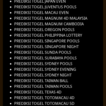
PREDIKSI TOGEL JAPAN EVEN
PREDIKSI TOGEL JUVENTUS POOLS
PREDIKSI TOGEL MACAU EVEN
PREDIKSI TOGEL MAGNUM 4D MALAYSIA
PREDIKSI TOGEL MAGNUM CAMBODIA
PREDIKSI TOGEL OREGON POOLS
PREDIKSI TOGEL PHILIPPINA LOTTERY
PREDIKSI TOGEL SINGAPORE POOLS
PREDIKSI TOGEL SINGAPORE NIGHT
PREDIKSI TOGEL SUNDA POOLS
PREDIKSI TOGEL SURABAYA POOLS
PREDIKSI TOGEL SYDNEY POOLS
PREDIKSI TOGEL SYDNEY EVENING
PREDIKSI TOGEL SYDNEY NIGHT
PREDIKSI TOGEL TAIWAN BALL
PREDIKSI TOGEL TAIWAN POOLS
PREDIKSI TOGEL TEXAS 4D
PREDIKSI TOGEL TOTOMACAU 4D
PREDIKSI TOGEL TOTOMACAU 5D