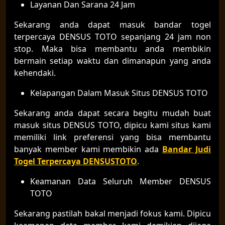
Layanan Dan Sarana 24 Jam
Sekarang anda dapat masuk bandar togel
terpercaya DENSUS TOTO sepanjang 24 jam non
stop. Maka bisa membantu anda membikin
bermain setiap waktu dan dimanapun yang anda
kehendaki.
Kelapangan Dalam Masuk Situs DENSUS TOTO
Sekarang anda dapat secara begitu mudah buat
masuk situs DENSUS TOTO, dipicu kami situs kami
memiliki link preferensi yang bisa membantu
banyak member kami membikin ada
Bandar Judi
Togel Terpercaya DENSUSTOTO
.
Keamanan Data Seluruh Member DENSUS
TOTO
Sekarang pastilah bakal menjadi fokus kami. Dipicu