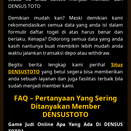
DENSUS TOTO
Demikian mudah kan? Meski demikian kami
rekomendasikan semua data yang anda isi dalam
formulir daftar togel di atas harus benar dan
berlaku. Kenapa? Didorong semua data yang anda
kasih nantunya buat membikin lebih mudah anda
waktu jalankan transaksi depo atau withdraw.
Begitu berita lengkap kami perihal
Situs
DENSUSTOTO
yang betul segera bisa memberikan
anda sebuah layanan dan juga fasilitas terbaik bila
sudah menjadi member kami.
FAQ – Pertanyaan Yang Sering
Ditanyakan Member
DENSUSTOTO
Game Judi Online Apa Yang Ada Di DENSUS