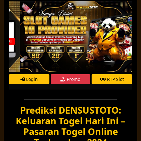
Login
Promo
RTP Slot
Prediksi DENSUSTOTO:
Keluaran Togel Hari Ini –
Pasaran Togel Online