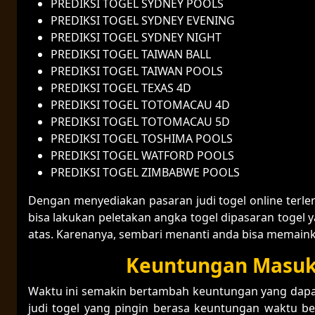
PREDIKSI TOGEL SYDNEY POOLS
PREDIKSI TOGEL SYDNEY EVENING
PREDIKSI TOGEL SYDNEY NIGHT
PREDIKSI TOGEL TAIWAN BALL
PREDIKSI TOGEL TAIWAN POOLS
PREDIKSI TOGEL TEXAS 4D
PREDIKSI TOGEL TOTOMACAU 4D
PREDIKSI TOGEL TOTOMACAU 5D
PREDIKSI TOGEL TOSHIMA POOLS
PREDIKSI TOGEL WATFORD POOLS
PREDIKSI TOGEL ZIMBABWE POOLS
Dengan menyediakan pasaran judi togel online terle
bisa lakukan peletakan angka togel dipasaran togel 
atas. Karenanya, sembari menanti anda bisa memaink
Keuntungan Masuk D
Waktu ini semakin bertambah keuntungan yang dapa
judi togel yang pingin berasa keuntungan waktu be