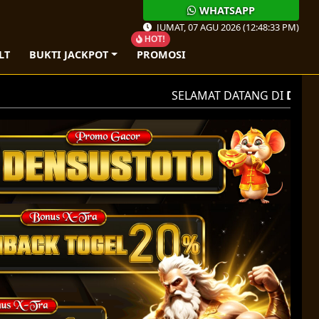
WHATSAPP
JUMAT, 07 AGU 2026 (
12:48:34 PM
)
LT
BUKTI JACKPOT
PROMOSI
SELAMAT DATANG DI
DENSUST