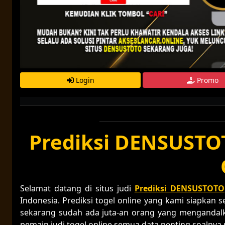
Login
Promo
Prediksi DENSUSTOTO
Selamat datang di situs judi
Prediksi DENSUSTOTO
Indonesia. Prediksi togel online yang kami siapkan s
sekarang sudah ada juta-an orang yang mengandalk
pemain judi togel online semua data penting soalnya p