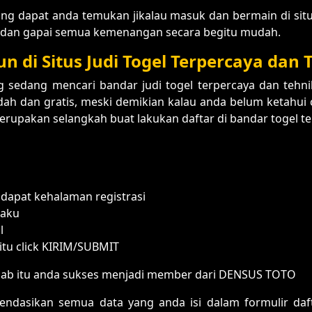
ng dapat anda temukan jikalau masuk dan bermain di sit
la dan gapai semua kemenangan secara begitu mudah.
n di Situs Judi Togel Terpercaya dan
ng sedang mencari bandar judi togel terpercaya dan tehn
ah dan gratis, meski demikian kalau anda belum ketahui 
upakan selangkah buat lakukan daftar di bandar togel te
O
a dapat kehalaman registrasi
laku
l
 itu click KIRIM/SUBMIT
sebab itu anda sukses menjadi member dari DENSUS TOTO
dasikan semua data yang anda isi dalam formulir dafta