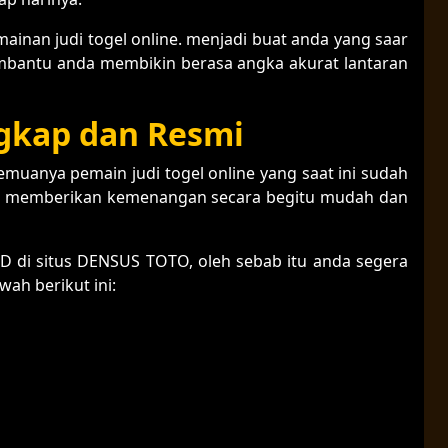
mainan judi togel online. menjadi buat anda yang saar
embantu anda membikin berasa angka akurat lantaran
gkap dan Resmi
emuanya pemain judi togel online yang saat ini sudah
apat memberikan kemenangan secara begitu mudah dan
ID di situs DENSUS TOTO, oleh sebab itu anda segera
ah berikut ini: