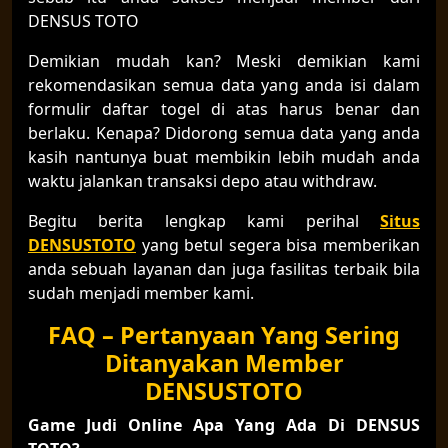
DENSUS TOTO
Demikian mudah kan? Meski demikian kami
rekomendasikan semua data yang anda isi dalam
formulir daftar togel di atas harus benar dan
berlaku. Kenapa? Didorong semua data yang anda
kasih nantunya buat membikin lebih mudah anda
waktu jalankan transaksi depo atau withdraw.
Begitu berita lengkap kami perihal
Situs
DENSUSTOTO
yang betul segera bisa memberikan
anda sebuah layanan dan juga fasilitas terbaik bila
sudah menjadi member kami.
FAQ – Pertanyaan Yang Sering
Ditanyakan Member
DENSUSTOTO
Game Judi Online Apa Yang Ada Di DENSUS