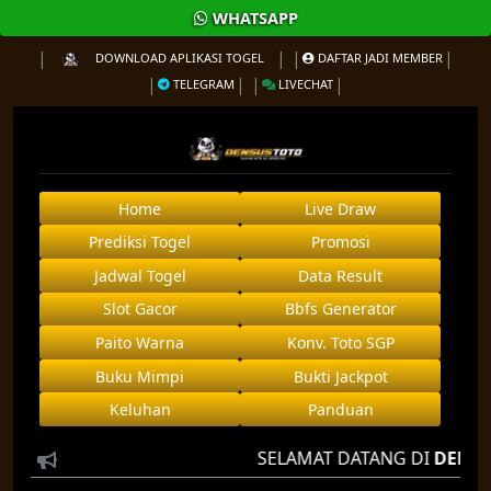
WHATSAPP
DOWNLOAD APLIKASI TOGEL
DAFTAR JADI MEMBER
TELEGRAM
LIVECHAT
Home
Live Draw
Prediksi Togel
Promosi
Jadwal Togel
Data Result
Slot Gacor
Bbfs Generator
Paito Warna
Konv. Toto SGP
Buku Mimpi
Bukti Jackpot
Keluhan
Panduan
SELAMAT DATANG DI
DENSUS