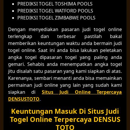
PREDIKSI TOGEL TOSHIMA POOLS
PREDIKSI TOGEL WATFORD POOLS
PREDIKSI TOGEL ZIMBABWE POOLS
Dengan menyediakan pasaran judi togel online
terlengkap dan terbesar pastilah bakal
memberikan keuntungan waktu anda bermain judi
togel online. Saat ini anda bisa lakukan peletakan
angka togel dipasaran togel yang paling anda
gemari. Sehabis anda menempatkan angka togel
jitu disalah satu pasaran yang kami siapkan di atas.
Karenanya, sembari menanti anda bisa memainkan
permainan judi online yang lain yang sudah kami
siapkan di
Situs Judi Online Terpercaya
DENSUSTOTO
.
Keuntungan Masuk Di Situs Judi
Togel Online Terpercaya DENSUS
TOTO