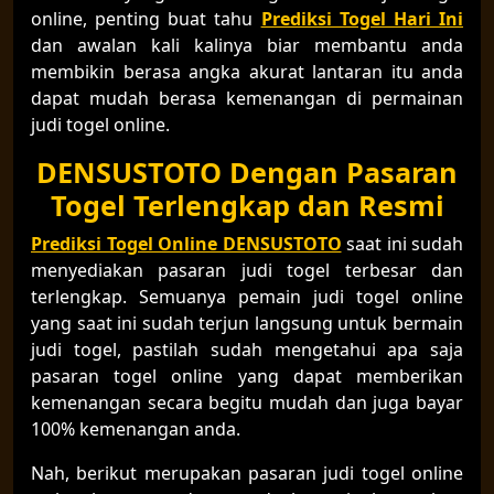
online, penting buat tahu
Prediksi Togel Hari Ini
dan awalan kali kalinya biar membantu anda
membikin berasa angka akurat lantaran itu anda
dapat mudah berasa kemenangan di permainan
judi togel online.
DENSUSTOTO Dengan Pasaran
Togel Terlengkap dan Resmi
Prediksi Togel Online DENSUSTOTO
saat ini sudah
menyediakan pasaran judi togel terbesar dan
terlengkap. Semuanya pemain judi togel online
yang saat ini sudah terjun langsung untuk bermain
judi togel, pastilah sudah mengetahui apa saja
pasaran togel online yang dapat memberikan
kemenangan secara begitu mudah dan juga bayar
100% kemenangan anda.
Nah, berikut merupakan pasaran judi togel online