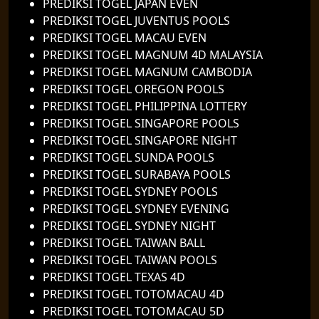
PREDIKSI TOGEL JAPAN EVEN
PREDIKSI TOGEL JUVENTUS POOLS
PREDIKSI TOGEL MACAU EVEN
PREDIKSI TOGEL MAGNUM 4D MALAYSIA
PREDIKSI TOGEL MAGNUM CAMBODIA
PREDIKSI TOGEL OREGON POOLS
PREDIKSI TOGEL PHILIPPINA LOTTERY
PREDIKSI TOGEL SINGAPORE POOLS
PREDIKSI TOGEL SINGAPORE NIGHT
PREDIKSI TOGEL SUNDA POOLS
PREDIKSI TOGEL SURABAYA POOLS
PREDIKSI TOGEL SYDNEY POOLS
PREDIKSI TOGEL SYDNEY EVENING
PREDIKSI TOGEL SYDNEY NIGHT
PREDIKSI TOGEL TAIWAN BALL
PREDIKSI TOGEL TAIWAN POOLS
PREDIKSI TOGEL TEXAS 4D
PREDIKSI TOGEL TOTOMACAU 4D
PREDIKSI TOGEL TOTOMACAU 5D