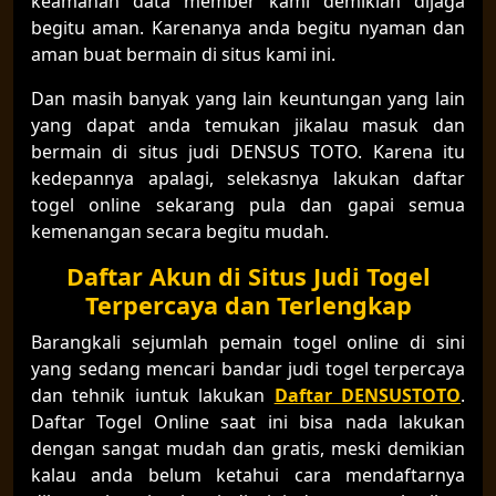
keamanan data member kami demikian dijaga
begitu aman. Karenanya anda begitu nyaman dan
aman buat bermain di situs kami ini.
Dan masih banyak yang lain keuntungan yang lain
yang dapat anda temukan jikalau masuk dan
bermain di situs judi DENSUS TOTO. Karena itu
kedepannya apalagi, selekasnya lakukan daftar
togel online sekarang pula dan gapai semua
kemenangan secara begitu mudah.
Daftar Akun di Situs Judi Togel
Terpercaya dan Terlengkap
Barangkali sejumlah pemain togel online di sini
yang sedang mencari bandar judi togel terpercaya
dan tehnik iuntuk lakukan
Daftar DENSUSTOTO
.
Daftar Togel Online saat ini bisa nada lakukan
dengan sangat mudah dan gratis, meski demikian
kalau anda belum ketahui cara mendaftarnya