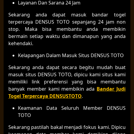
Layanan Dan Sarana 24 Jam
Sekarang anda dapat masuk bandar togel
terpercaya DENSUS TOTO sepanjang 24 jam non
stop. Maka bisa membantu anda membikin
bermain setiap waktu dan dimanapun yang anda
kehendaki.
Kelapangan Dalam Masuk Situs DENSUS TOTO
Sekarang anda dapat secara begitu mudah buat
masuk situs DENSUS TOTO, dipicu kami situs kami
memiliki link preferensi yang bisa membantu
banyak member kami membikin ada
Bandar Judi
Togel Terpercaya DENSUSTOTO
.
Keamanan Data Seluruh Member DENSUS
TOTO
Sekarang pastilah bakal menjadi fokus kami. Dipicu