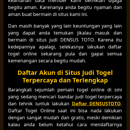
keamanan data member kami demikian dijaga
begitu aman. Karenanya anda begitu nyaman dan
aman buat bermain di situs kami ini.
Dan masih banyak yang lain keuntungan yang lain
yang dapat anda temukan jikalau masuk dan
bermain di situs judi DENSUS TOTO. Karena itu
kedepannya apalagi, selekasnya lakukan daftar
togel online sekarang pula dan gapai semua
kemenangan secara begitu mudah.
Daftar Akun di Situs Judi Togel
Terpercaya dan Terlengkap
Barangkali sejumlah pemain togel online di sini
yang sedang mencari bandar judi togel terpercaya
dan tehnik iuntuk lakukan
Daftar DENSUSTOTO
.
Daftar Togel Online saat ini bisa nada lakukan
dengan sangat mudah dan gratis, meski demikian
kalau anda belum ketahui cara mendaftarnya