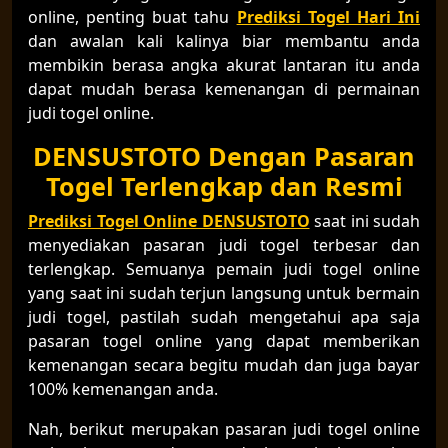
online, penting buat tahu
Prediksi Togel Hari Ini
dan awalan kali kalinya biar membantu anda
membikin berasa angka akurat lantaran itu anda
dapat mudah berasa kemenangan di permainan
judi togel online.
DENSUSTOTO Dengan Pasaran
Togel Terlengkap dan Resmi
Prediksi Togel Online DENSUSTOTO
saat ini sudah
menyediakan pasaran judi togel terbesar dan
terlengkap. Semuanya pemain judi togel online
yang saat ini sudah terjun langsung untuk bermain
judi togel, pastilah sudah mengetahui apa saja
pasaran togel online yang dapat memberikan
kemenangan secara begitu mudah dan juga bayar
100% kemenangan anda.
Nah, berikut merupakan pasaran judi togel online