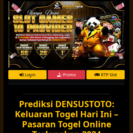
Login
Promo
RTP Slot
Prediksi DENSUSTOTO:
Keluaran Togel Hari Ini –
Pasaran Togel Online