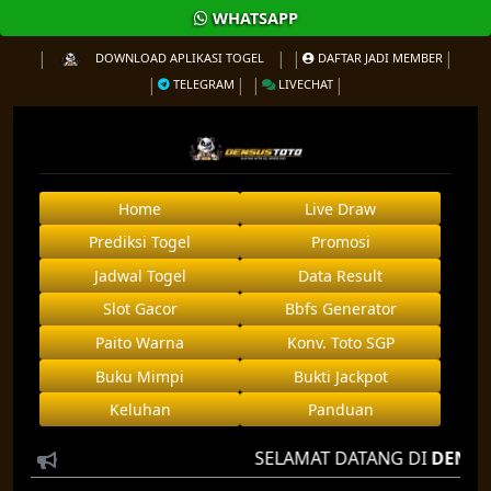
WHATSAPP
DOWNLOAD APLIKASI TOGEL
DAFTAR JADI MEMBER
TELEGRAM
LIVECHAT
Home
Live Draw
Prediksi Togel
Promosi
Jadwal Togel
Data Result
Slot Gacor
Bbfs Generator
Paito Warna
Konv. Toto SGP
Buku Mimpi
Bukti Jackpot
Keluhan
Panduan
SELAMAT DATANG DI
DENSUS