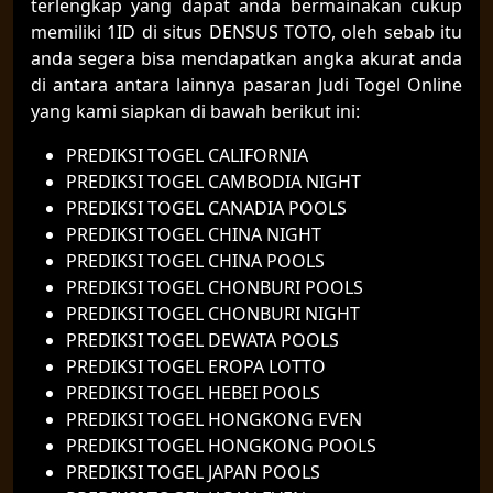
terlengkap yang dapat anda bermainakan cukup
memiliki 1ID di situs DENSUS TOTO, oleh sebab itu
anda segera bisa mendapatkan angka akurat anda
di antara antara lainnya pasaran Judi Togel Online
yang kami siapkan di bawah berikut ini:
PREDIKSI TOGEL CALIFORNIA
PREDIKSI TOGEL CAMBODIA NIGHT
PREDIKSI TOGEL CANADIA POOLS
PREDIKSI TOGEL CHINA NIGHT
PREDIKSI TOGEL CHINA POOLS
PREDIKSI TOGEL CHONBURI POOLS
PREDIKSI TOGEL CHONBURI NIGHT
PREDIKSI TOGEL DEWATA POOLS
PREDIKSI TOGEL EROPA LOTTO
PREDIKSI TOGEL HEBEI POOLS
PREDIKSI TOGEL HONGKONG EVEN
PREDIKSI TOGEL HONGKONG POOLS
PREDIKSI TOGEL JAPAN POOLS