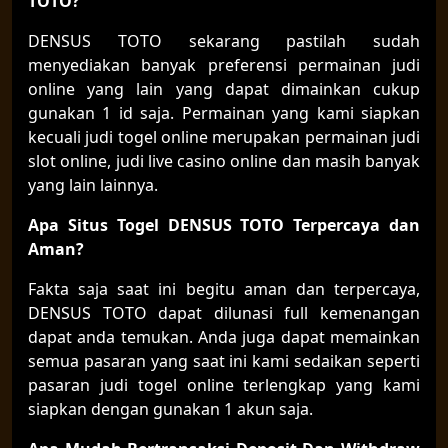
TOTO?
DENSUS TOTO sekarang pastilah sudah
menyediakan banyak preferensi permainan judi
online yang lain yang dapat dimainkan cukup
gunakan 1 id saja. Permainan yang kami siapkan
kecuali judi togel online merupakan permainan judi
slot online, judi live casino online dan masih banyak
yang lain lainnya.
Apa Situs Togel DENSUS TOTO Terpercaya dan
Aman?
Fakta saja saat ini begitu aman dan terpercaya,
DENSUS TOTO dapat dilunasi full kemenangan
dapat anda temukan. Anda juga dapat memainkan
semua pasaran yang saat ini kami sedaikan seperti
pasaran judi togel online terlengkap yang kami
siapkan dengan gunakan 1 akun saja.