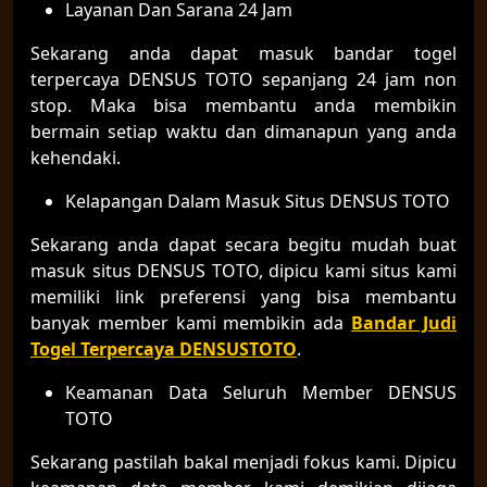
Layanan Dan Sarana 24 Jam
Sekarang anda dapat masuk bandar togel
terpercaya DENSUS TOTO sepanjang 24 jam non
stop. Maka bisa membantu anda membikin
bermain setiap waktu dan dimanapun yang anda
kehendaki.
Kelapangan Dalam Masuk Situs DENSUS TOTO
Sekarang anda dapat secara begitu mudah buat
masuk situs DENSUS TOTO, dipicu kami situs kami
memiliki link preferensi yang bisa membantu
banyak member kami membikin ada
Bandar Judi
Togel Terpercaya DENSUSTOTO
.
Keamanan Data Seluruh Member DENSUS
TOTO
Sekarang pastilah bakal menjadi fokus kami. Dipicu