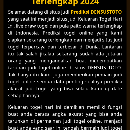
Terlengkap 2024
Selamat datang di situs judi
Prediksi DENSUSTOTO
yang saat ini menjadi situs judi Keluaran Togel Hari
Ini, live draw togel dan pula paito warna terlengkap
di Indonesia. Prediksi togel online yang kami
siapkan sekarang terlengkap dan menjadi situs judi
togel terpercaya dan terbesar di Dunia. Lantaran
itu tak salah jikalau sekarang sudah ada juta-an
orang yang mengandalkan buat menempatkan
taruhan judi togel online di situs DENSUS TOTO.
Tak hanya itu kami juga memberikan pemain judi
togel online semua data penting soalnya prediksi
akurat judi togel yang bisa selalu kami up-date
setiap harinya.
Keluaran togel hari ini demikian memiliki fungsi
buat anda berasa angka akurat yang bisa anda
taruhkan di permainan judi togel online. menjadi
buat anda yang saar ini tengah bermain judi togel