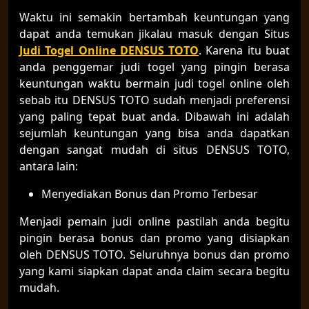
Waktu ini semakin bertambah keuntungan yang
dapat anda temukan jikalau masuk dengan Situs
Judi Togel Online DENSUS TOTO
. Karena itu buat
anda penggemar judi togel yang pingin berasa
keuntungan waktu bermain judi togel online oleh
sebab itu DENSUS TOTO sudah menjadi preferensi
yang paling tepat buat anda. Dibawah ini adalah
sejumlah keuntungan yang bisa anda dapatkan
dengan sangat mudah di situs DENSUS TOTO,
antara lain:
Menyediakan Bonus dan Promo Terbesar
Menjadi pemain judi online pastilah anda begitu
pingin berasa bonus dan promo yang disiapkan
oleh DENSUS TOTO. Seluruhnya bonus dan promo
yang kami siapkan dapat anda claim secara begitu
mudah.