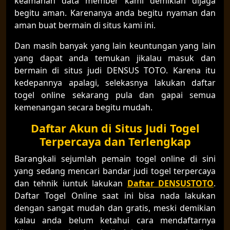
keamanan data member kami demikian dijaga
begitu aman. Karenanya anda begitu nyaman dan
aman buat bermain di situs kami ini.
Dan masih banyak yang lain keuntungan yang lain
yang dapat anda temukan jikalau masuk dan
bermain di situs judi DENSUS TOTO. Karena itu
kedepannya apalagi, selekasnya lakukan daftar
togel online sekarang pula dan gapai semua
kemenangan secara begitu mudah.
Daftar Akun di Situs Judi Togel
Terpercaya dan Terlengkap
Barangkali sejumlah pemain togel online di sini
yang sedang mencari bandar judi togel terpercaya
dan tehnik iuntuk lakukan
Daftar DENSUSTOTO
.
Daftar Togel Online saat ini bisa nada lakukan
dengan sangat mudah dan gratis, meski demikian
kalau anda belum ketahui cara mendaftarnya