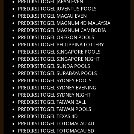
PREDIKSI TOGEL JAPAN EVEN
PREDIKSI TOGEL JUVENTUS POOLS
PREDIKSI TOGEL MACAU EVEN
PREDIKSI TOGEL MAGNUM 4D MALAYSIA
PREDIKSI TOGEL MAGNUM CAMBODIA
PREDIKSI TOGEL OREGON POOLS
PREDIKSI TOGEL PHILIPPINA LOTTERY
PREDIKSI TOGEL SINGAPORE POOLS
PREDIKSI TOGEL SINGAPORE NIGHT
PREDIKSI TOGEL SUNDA POOLS
PREDIKSI TOGEL SURABAYA POOLS
PREDIKSI TOGEL SYDNEY POOLS
PREDIKSI TOGEL SYDNEY EVENING
PREDIKSI TOGEL SYDNEY NIGHT
PREDIKSI TOGEL TAIWAN BALL
PREDIKSI TOGEL TAIWAN POOLS
PREDIKSI TOGEL TEXAS 4D
PREDIKSI TOGEL TOTOMACAU 4D
PREDIKSI TOGEL TOTOMACAU 5D