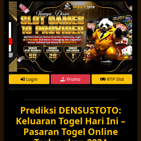
Login
Promo
RTP Slot
Prediksi DENSUSTOTO:
Keluaran Togel Hari Ini –
Pasaran Togel Online