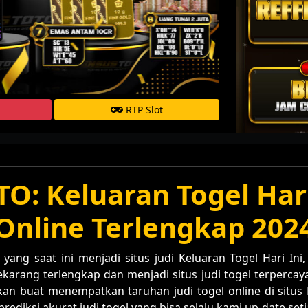
RTP Slot
: Keluaran Togel Hari
Online Terlengkap 202
yang saat ini menjadi situs judi Keluaran Togel Hari Ini
ekarang terlengkap dan menjadi situs judi togel terpercaya 
an buat menempatkan taruhan judi togel online di situ
rediksi akurat judi togel yang bisa selalu kami up-date seti