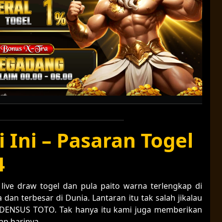
 Ini – Pasaran Togel
4
, live draw togel dan pula paito warna terlengkap di
dan terbesar di Dunia. Lantaran itu tak salah jikalau
s DENSUS TOTO. Tak hanya itu kami juga memberikan
ap harinya.