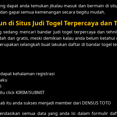
ng dapat anda temukan jikalau masuk dan bermain di sit
la dan gapai semua kemenangan secara begitu mudah.
n di Situs Judi Togel Terpercaya dan
ng sedang mencari bandar judi togel terpercaya dan tehn
ah dan gratis, meski demikian kalau anda belum ketahui 
upakan selangkah buat lakukan daftar di bandar togel te
O
a dapat kehalaman registrasi
laku
l
 itu click KIRIM/SUBMIT
sebab itu anda sukses menjadi member dari DENSUS TOTO
dasikan semua data yang anda isi dalam formulir dafta