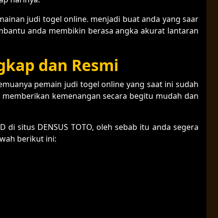
mainan judi togel online. menjadi buat anda yang saar
embantu anda membikin berasa angka akurat lantaran
gkap dan Resmi
emuanya pemain judi togel online yang saat ini sudah
apat memberikan kemenangan secara begitu mudah dan
ID di situs DENSUS TOTO, oleh sebab itu anda segera
ah berikut ini: