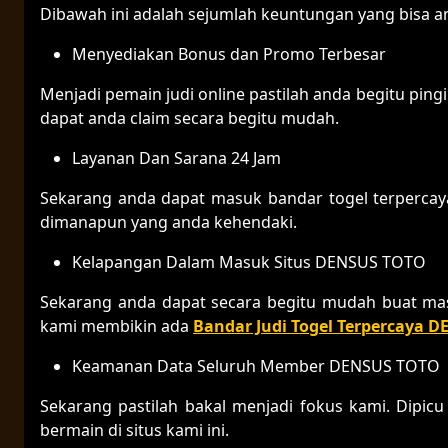
Dibawah ini adalah sejumlah keuntungan yang bisa a
Menyediakan Bonus dan Promo Terbesar
Menjadi pemain judi online pastilah anda begitu pi
dapat anda claim secara begitu mudah.
Layanan Dan Sarana 24 Jam
Sekarang anda dapat masuk bandar togel terperca
dimanapun yang anda kehendaki.
Kelapangan Dalam Masuk Situs DENSUS TOTO
Sekarang anda dapat secara begitu mudah buat mas
kami membikin ada
Bandar Judi Togel Terpercaya
Keamanan Data Seluruh Member DENSUS TOTO
Sekarang pastilah bakal menjadi fokus kami. Dip
bermain di situs kami ini.