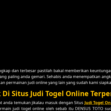
ngkap dan terbesar pastilah bakal memberikan keuntungan 
yang paling anda gemari. Sehabis anda menempatkan angka 
an permainan judi online yang lain yang sudah kami siapk
i Situs Judi Togel Online Ter
t anda temukan jikalau masuk dengan Situs
Judi Togel O
rmain judi togel online oleh sebab itu DENSUS TOTO sud