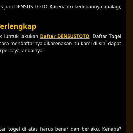
us judi DENSUS TOTO. Karena itu kedepannya apalagi,
 Terlengkap
ik iuntuk lakukan
Daftar DENSUSTOTO
. Daftar Togel
cara mendaftarnya dikarenakan itu kami di sini dapat
rpercaya, andainya:
r togel di atas harus benar dan berlaku. Kenapa?