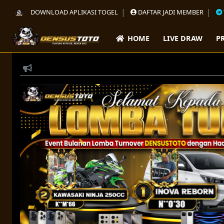
DOWNLOAD APLIKASI TOGEL
DAFTAR JADI MEMBER
HOME
LIVE DRAW
P