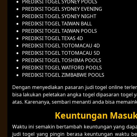
PREDIKSI TOGEL SYDNEY POOLS
PREDIKSI TOGEL SYDNEY EVENING
PREDIKSI TOGEL SYDNEY NIGHT
PREDIKSI TOGEL TAIWAN BALL
PREDIKSI TOGEL TAIWAN POOLS
PREDIKSI TOGEL TEXAS 4D
PREDIKSI TOGEL TOTOMACAU 4D
PREDIKSI TOGEL TOTOMACAU 5D
PREDIKSI TOGEL TOSHIMA POOLS
PREDIKSI TOGEL WATFORD POOLS
PREDIKSI TOGEL ZIMBABWE POOLS
Dengan menyediakan pasaran judi togel online terle
bisa lakukan peletakan angka togel dipasaran togel 
atas. Karenanya, sembari menanti anda bisa memaink
Keuntungan Masuk D
Waktu ini semakin bertambah keuntungan yang dapa
judi togel yang pingin berasa keuntungan waktu be