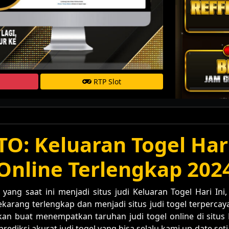
RTP Slot
: Keluaran Togel Hari
Online Terlengkap 202
yang saat ini menjadi situs judi Keluaran Togel Hari Ini
ekarang terlengkap dan menjadi situs judi togel terpercaya 
an buat menempatkan taruhan judi togel online di situ
rediksi akurat judi togel yang bisa selalu kami up-date seti