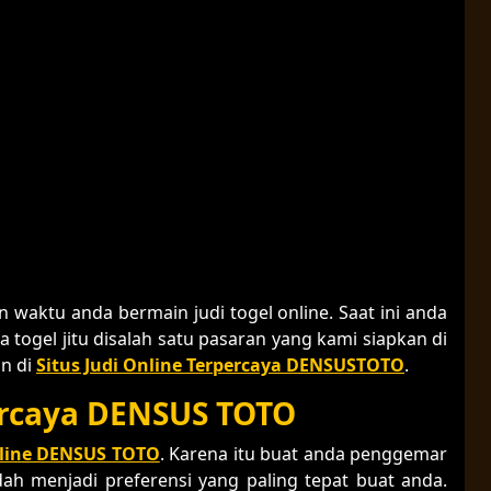
waktu anda bermain judi togel online. Saat ini anda
togel jitu disalah satu pasaran yang kami siapkan di
an di
Situs Judi Online Terpercaya DENSUSTOTO
.
percaya DENSUS TOTO
nline DENSUS TOTO
. Karena itu buat anda penggemar
ah menjadi preferensi yang paling tepat buat anda.