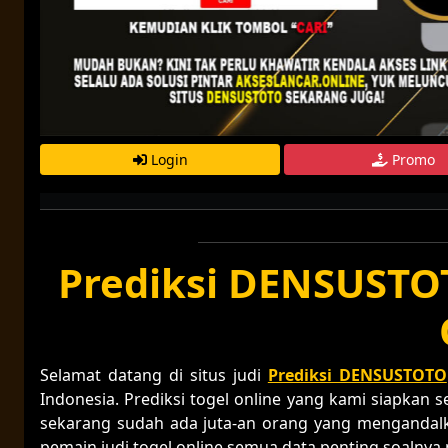
…
Login
Promo
Prediksi DENSUSTOTO
Selamat datang di situs judi
Prediksi DENSUSTOTO
Indonesia. Prediksi togel online yang kami siapkan s
sekarang sudah ada juta-an orang yang mengandalk
pemain judi togel online semua data penting soalnya p