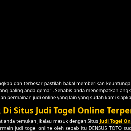
ngkap dan terbesar pastilah bakal memberikan keuntungan 
yang paling anda gemari. Sehabis anda menempatkan angka 
an permainan judi online yang lain yang sudah kami siapk
i Situs Judi Togel Online Ter
t anda temukan jikalau masuk dengan Situs
Judi Togel O
rmain judi togel online oleh sebab itu DENSUS TOTO sud