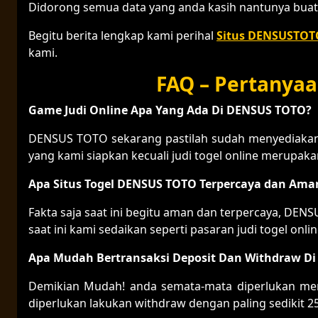
Didorong semua data yang anda kasih nantunya buat
Begitu berita lengkap kami perihal
Situs DENSUSTOT
kami.
FAQ – Pertanya
Game Judi Online Apa Yang Ada Di DENSUS TOTO?
DENSUS TOTO sekarang pastilah sudah menyediakan b
yang kami siapkan kecuali judi togel online merupakan 
Apa Situs Togel DENSUS TOTO Terpercaya dan Ama
Fakta saja saat ini begitu aman dan terpercaya, DE
saat ini kami sedaikan seperti pasaran judi togel on
Apa Mudah
Bert
ransaksi Deposit Dan Withdraw D
Demikian Mudah! anda semata-mata diperlukan me
diperlukan lakukan withdraw dengan paling sedikit 2