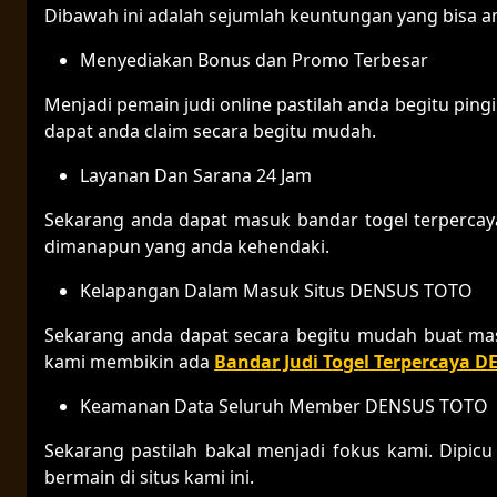
Dibawah ini adalah sejumlah keuntungan yang bisa a
Menyediakan Bonus dan Promo Terbesar
Menjadi pemain judi online pastilah anda begitu pi
dapat anda claim secara begitu mudah.
Layanan Dan Sarana 24 Jam
Sekarang anda dapat masuk bandar togel terperca
dimanapun yang anda kehendaki.
Kelapangan Dalam Masuk Situs DENSUS TOTO
Sekarang anda dapat secara begitu mudah buat mas
kami membikin ada
Bandar Judi Togel Terpercaya
Keamanan Data Seluruh Member DENSUS TOTO
Sekarang pastilah bakal menjadi fokus kami. Dip
bermain di situs kami ini.