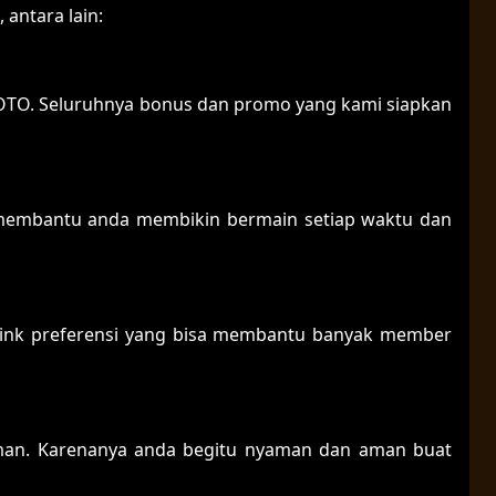
antara lain:
 TOTO. Seluruhnya bonus dan promo yang kami siapkan
 membantu anda membikin bermain setiap waktu dan
 link preferensi yang bisa membantu banyak member
aman. Karenanya anda begitu nyaman dan aman buat