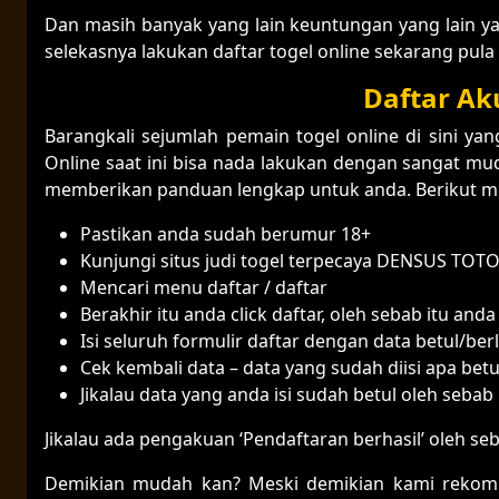
Dan masih banyak yang lain keuntungan yang lain ya
selekasnya lakukan daftar togel online sekarang pu
Daftar Aku
Barangkali sejumlah pemain togel online di sini ya
Online saat ini bisa nada lakukan dengan sangat mud
memberikan panduan lengkap untuk anda. Berikut mer
Pastikan anda sudah berumur 18+
Kunjungi situs judi togel terpecaya DENSUS TOT
Mencari menu daftar / daftar
Berakhir itu anda click daftar, oleh sebab itu and
Isi seluruh formulir daftar dengan data betul/ber
Cek kembali data – data yang sudah diisi apa betu
Jikalau data yang anda isi sudah betul oleh sebab
Jikalau ada pengakuan ‘Pendaftaran berhasil’ oleh 
Demikian mudah kan? Meski demikian kami rekomen