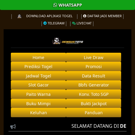
WHATSAPP
DOWNLOAD APLIKASI TOGEL
DAFTAR JADI MEMBER
TELEGRAM
LIVECHAT
Home
Live Draw
Prediksi Togel
Promosi
Jadwal Togel
Data Result
Slot Gacor
Bbfs Generator
Paito Warna
Konv. Toto SGP
Buku Mimpi
Bukti Jackpot
Keluhan
Panduan
SELAMAT DATANG DI
DENSUS