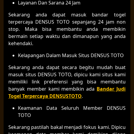
Layanan Dan Sarana 24 Jam
Sekarang anda dapat masuk bandar togel
terpercaya DENSUS TOTO sepanjang 24 jam non
stop. Maka bisa membantu anda membikin
bermain setiap waktu dan dimanapun yang anda
kehendaki.
Kelapangan Dalam Masuk Situs DENSUS TOTO
Sekarang anda dapat secara begitu mudah buat
masuk situs DENSUS TOTO, dipicu kami situs kami
memiliki link preferensi yang bisa membantu
banyak member kami membikin ada
Bandar Judi
Togel Terpercaya DENSUSTOTO
.
Keamanan Data Seluruh Member DENSUS
TOTO
Sekarang pastilah bakal menjadi fokus kami. Dipicu