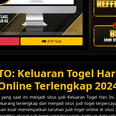
RTP Slot
: Keluaran Togel Hari
Online Terlengkap 202
yang saat ini menjadi situs judi Keluaran Togel Hari Ini
ekarang terlengkap dan menjadi situs judi togel terpercaya 
an buat menempatkan taruhan judi togel online di situ
rediksi akurat judi togel yang bisa selalu kami up-date seti