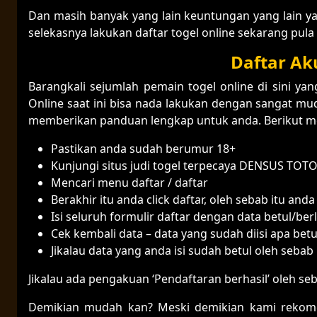
Dan masih banyak yang lain keuntungan yang lain ya
selekasnya lakukan daftar togel online sekarang pu
Daftar Aku
Barangkali sejumlah pemain togel online di sini ya
Online saat ini bisa nada lakukan dengan sangat mud
memberikan panduan lengkap untuk anda. Berikut mer
Pastikan anda sudah berumur 18+
Kunjungi situs judi togel terpecaya DENSUS TOT
Mencari menu daftar / daftar
Berakhir itu anda click daftar, oleh sebab itu and
Isi seluruh formulir daftar dengan data betul/ber
Cek kembali data – data yang sudah diisi apa betu
Jikalau data yang anda isi sudah betul oleh sebab
Jikalau ada pengakuan ‘Pendaftaran berhasil’ oleh 
Demikian mudah kan? Meski demikian kami rekomen