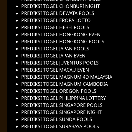
PREDIKSI TOGEL CHONBURI NIGHT
PREDIKSI TOGEL DEWATA POOLS
PREDIKSI TOGEL EROPA LOTTO
PREDIKSI TOGEL HEBEI POOLS
PREDIKSI TOGEL HONGKONG EVEN
PREDIKSI TOGEL HONGKONG POOLS
PREDIKSI TOGEL JAPAN POOLS
PREDIKSI TOGEL JAPAN EVEN
PREDIKSI TOGEL JUVENTUS POOLS
PREDIKSI TOGEL MACAU EVEN
PREDIKSI TOGEL MAGNUM 4D MALAYSIA
PREDIKSI TOGEL MAGNUM CAMBODIA
PREDIKSI TOGEL OREGON POOLS
PREDIKSI TOGEL PHILIPPINA LOTTERY
PREDIKSI TOGEL SINGAPORE POOLS
PREDIKSI TOGEL SINGAPORE NIGHT
PREDIKSI TOGEL SUNDA POOLS
PREDIKSI TOGEL SURABAYA POOLS