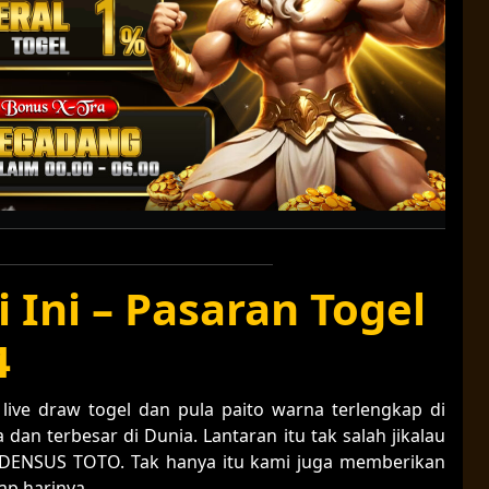
 Ini – Pasaran Togel
4
, live draw togel dan pula paito warna terlengkap di
dan terbesar di Dunia. Lantaran itu tak salah jikalau
s DENSUS TOTO. Tak hanya itu kami juga memberikan
ap harinya.