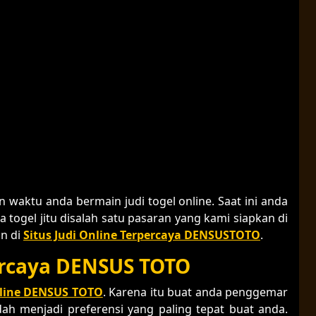
waktu anda bermain judi togel online. Saat ini anda
togel jitu disalah satu pasaran yang kami siapkan di
an di
Situs Judi Online Terpercaya DENSUSTOTO
.
percaya DENSUS TOTO
nline DENSUS TOTO
. Karena itu buat anda penggemar
ah menjadi preferensi yang paling tepat buat anda.