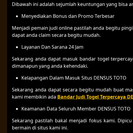
Dibawah ini adalah sejumlah keuntungan yang bisa a
Menyediakan Bonus dan Promo Terbesar
Menjadi pemain judi online pastilah anda begitu pi
dapat anda claim secara begitu mudah.
Layanan Dan Sarana 24 Jam
Sekarang anda dapat masuk bandar togel terperca
dimanapun yang anda kehendaki.
Kelapangan Dalam Masuk Situs DENSUS TOTO
Sekarang anda dapat secara begitu mudah buat mas
kami membikin ada
Bandar Judi Togel Terpercaya
Keamanan Data Seluruh Member DENSUS TOTO
Sekarang pastilah bakal menjadi fokus kami. Dip
bermain di situs kami ini.