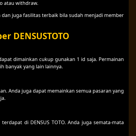
o atau withdraw.
dan juga fasilitas terbaik bila sudah menjadi member
mber DENSUSTOTO
dapat dimainkan cukup gunakan 1 id saja. Permainan
ih banyak yang lain lainnya.
mukan. Anda juga dapat memainkan semua pasaran yang
ja.
 terdapat di DENSUS TOTO. Anda juga semata-mata