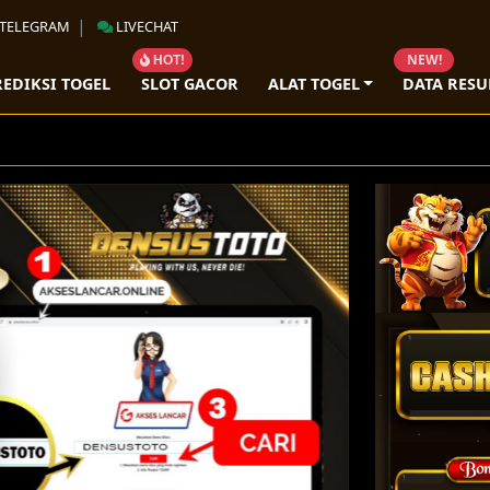
TELEGRAM
LIVECHAT
REDIKSI TOGEL
SLOT GACOR
ALAT TOGEL
DATA RESU