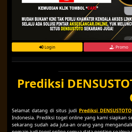
Login
Promo
Prediksi DENSUSTOTO
Selamat datang di situs judi
Prediksi DENSUSTOTO
Indonesia. Prediksi togel online yang kami siapkan s
sekarang sudah ada juta-an orang yang mengandalk
pemain judi togel online semua data penting soalnya p