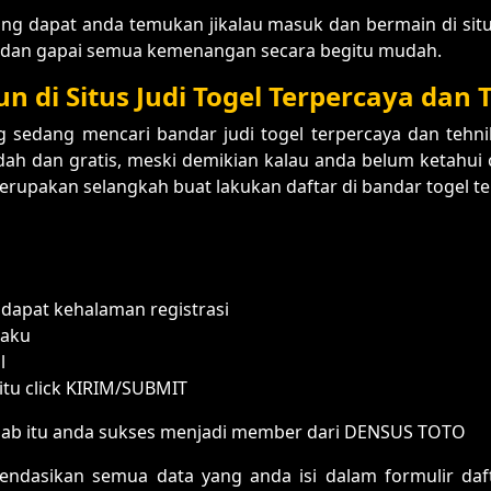
ng dapat anda temukan jikalau masuk dan bermain di sit
la dan gapai semua kemenangan secara begitu mudah.
n di Situs Judi Togel Terpercaya dan
ng sedang mencari bandar judi togel terpercaya dan tehn
ah dan gratis, meski demikian kalau anda belum ketahui 
upakan selangkah buat lakukan daftar di bandar togel te
O
a dapat kehalaman registrasi
laku
l
 itu click KIRIM/SUBMIT
sebab itu anda sukses menjadi member dari DENSUS TOTO
dasikan semua data yang anda isi dalam formulir dafta