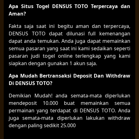
Apa Situs Togel DENSUS TOTO Terpercaya dan
Aman?
Fakta saja saat ini begitu aman dan terpercaya,
DENSUS TOTO dapat dilunasi full kemenangan
dapat anda temukan. Anda juga dapat memainkan
semua pasaran yang saat ini kami sedaikan seperti
pasaran judi togel online terlengkap yang kami
siapkan dengan gunakan 1 akun saja.
Apa Mudah
Bert
ransaksi Deposit Dan Withdraw
Di DENSUS TOTO?
Demikian Mudah! anda semata-mata diperlukan
mendeposit 10.000 buat memainkan semua
permainan yang terdapat di DENSUS TOTO. Anda
juga semata-mata diperlukan lakukan withdraw
dengan paling sedikit 25.000