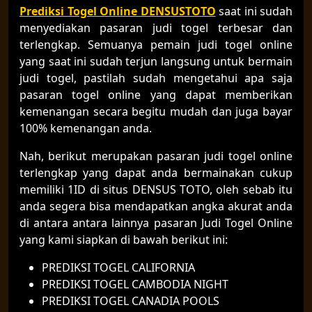
Prediksi Togel Online DENSUSTOTO
saat ini sudah
menyediakan pasaran judi togel terbesar dan
terlengkap. Semuanya pemain judi togel online
yang saat ini sudah terjun langsung untuk bermain
judi togel, pastilah sudah mengetahui apa saja
pasaran togel online yang dapat memberikan
kemenangan secara begitu mudah dan juga bayar
100% kemenangan anda.
Nah, berikut merupakan pasaran judi togel online
terlengkap yang dapat anda bermainakan cukup
memiliki 1ID di situs DENSUS TOTO, oleh sebab itu
anda segera bisa mendapatkan angka akurat anda
di antara antara lainnya pasaran Judi Togel Online
yang kami siapkan di bawah berikut ini:
PREDIKSI TOGEL CALIFORNIA
PREDIKSI TOGEL CAMBODIA NIGHT
PREDIKSI TOGEL CANADIA POOLS