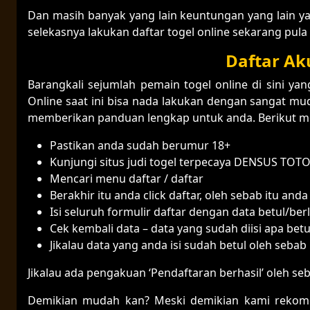
Dan masih banyak yang lain keuntungan yang lain ya
selekasnya lakukan daftar togel online sekarang pu
Daftar Aku
Barangkali sejumlah pemain togel online di sini ya
Online saat ini bisa nada lakukan dengan sangat mud
memberikan panduan lengkap untuk anda. Berikut mer
Pastikan anda sudah berumur 18+
Kunjungi situs judi togel terpecaya DENSUS TOT
Mencari menu daftar / daftar
Berakhir itu anda click daftar, oleh sebab itu and
Isi seluruh formulir daftar dengan data betul/ber
Cek kembali data – data yang sudah diisi apa betu
Jikalau data yang anda isi sudah betul oleh sebab
Jikalau ada pengakuan ‘Pendaftaran berhasil’ oleh 
Demikian mudah kan? Meski demikian kami rekomen