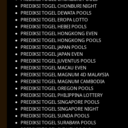
PREDIKSI TOGEL CHONBURI NIGHT
PREDIKSI TOGEL DEWATA POOLS
PREDIKSI TOGEL EROPA LOTTO
PREDIKSI TOGEL HEBEI POOLS
PREDIKSI TOGEL HONGKONG EVEN
PREDIKSI TOGEL HONGKONG POOLS
PREDIKSI TOGEL JAPAN POOLS
PREDIKSI TOGEL JAPAN EVEN
PREDIKSI TOGEL JUVENTUS POOLS
PREDIKSI TOGEL MACAU EVEN
PREDIKSI TOGEL MAGNUM 4D MALAYSIA
PREDIKSI TOGEL MAGNUM CAMBODIA
PREDIKSI TOGEL OREGON POOLS
PREDIKSI TOGEL PHILIPPINA LOTTERY
PREDIKSI TOGEL SINGAPORE POOLS
PREDIKSI TOGEL SINGAPORE NIGHT
PREDIKSI TOGEL SUNDA POOLS
PREDIKSI TOGEL SURABAYA POOLS