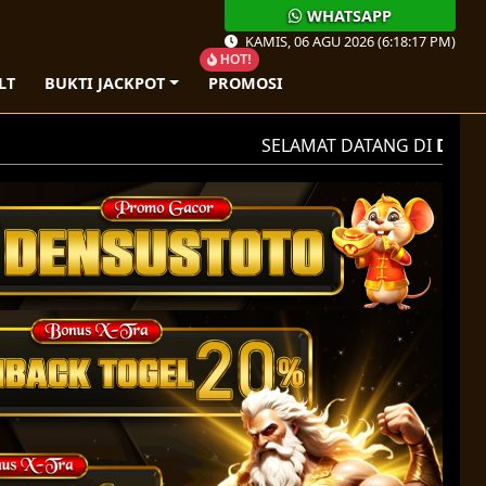
WHATSAPP
KAMIS, 06 AGU 2026 (
6:18:18 PM
)
LT
BUKTI JACKPOT
PROMOSI
SELAMAT DATANG DI
DENSUST