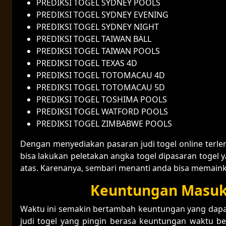
PREDIKSI TOGEL SYDNEY POOLS
PREDIKSI TOGEL SYDNEY EVENING
PREDIKSI TOGEL SYDNEY NIGHT
PREDIKSI TOGEL TAIWAN BALL
PREDIKSI TOGEL TAIWAN POOLS
PREDIKSI TOGEL TEXAS 4D
PREDIKSI TOGEL TOTOMACAU 4D
PREDIKSI TOGEL TOTOMACAU 5D
PREDIKSI TOGEL TOSHIMA POOLS
PREDIKSI TOGEL WATFORD POOLS
PREDIKSI TOGEL ZIMBABWE POOLS
Dengan menyediakan pasaran judi togel online terle
bisa lakukan peletakan angka togel dipasaran togel 
atas. Karenanya, sembari menanti anda bisa memaink
Keuntungan Masuk D
Waktu ini semakin bertambah keuntungan yang dapa
judi togel yang pingin berasa keuntungan waktu be