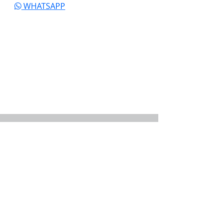
WHATSAPP
MINGGU, 09 AGU 2026 (
07:51:47 AM
)
Promosi
SELAMAT DATANG DI
DENSUSTOTO
AGEN 
2025
el DENSUSTOTO