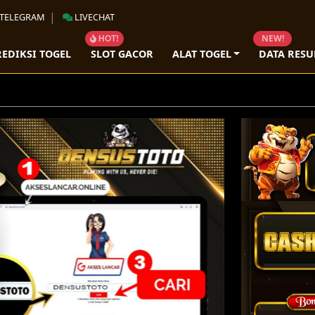
TELEGRAM
LIVECHAT
REDIKSI TOGEL
SLOT GACOR
ALAT TOGEL
DATA RESU