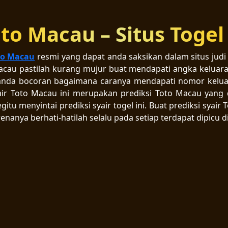
Toto Macau – Situs Tog
oto Macau
resmi yang dapat anda saksikan dalam situs judi t
u pastilah kurang mujur buat mendapati angka keluaran to
a bocoran bagaimana caranya mendapati nomor keluaran 
 Toto Macau ini merupakan prediksi Toto Macau yang dit
itu menyintai prediksi syair togel ini. Buat prediksi sya
arenanya berhati-hatilah selalu pada setiap terdapat dipicu