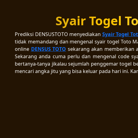
Syair Togel 
Prediksi DENSUSTOTO menyediakan
Syair Togel T
tidak memandang dan mengenal syair togel Toto Maca
online
DENSUS TOTO
sekarang akan memberikan and
Sekarang anda cuma perlu dan mengenal code syair
bertanya-tanya jikalau sejumlah penggemar togel beg
mencari angka jitu yang bisa keluar pada hari ini. K