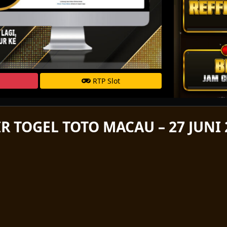
RTP Slot
IR TOGEL TOTO MACAU – 27 JUNI 