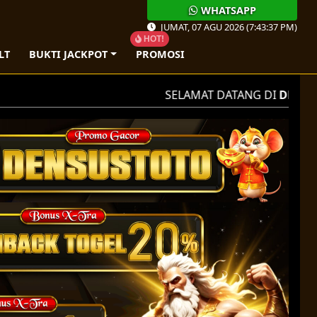
WHATSAPP
JUMAT, 07 AGU 2026 (
7:43:38 PM
)
LT
BUKTI JACKPOT
PROMOSI
SELAMAT DATANG DI
DENSUSTO