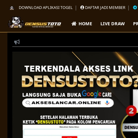
DOWNLOAD APLIKASI TOGEL
DAFTAR JADI MEMBER
HOME
LIVE DRAW
P