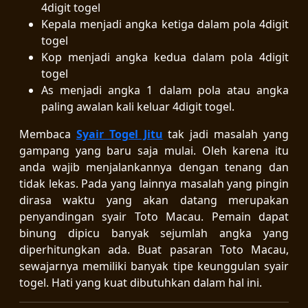
4digit togel
Kepala menjadi angka ketiga dalam pola 4digit
togel
Kop menjadi angka kedua dalam pola 4digit
togel
As menjadi angka 1 dalam pola atau angka
paling awalan kali keluar 4digit togel.
Membaca
Syair Togel Jitu
tak jadi masalah yang
gampang yang baru saja mulai. Oleh karena itu
anda wajib menjalankannya dengan tenang dan
tidak lekas. Pada yang lainnya masalah yang pingin
dirasa waktu yang akan datang merupakan
penyandingan syair Toto Macau. Pemain dapat
binung dipicu banyak sejumlah angka yang
diperhitungkan ada. Buat pasaran Toto Macau,
sewajarnya memiliki banyak tipe keunggulan syair
togel. Hati yang kuat dibutuhkan dalam hal ini.