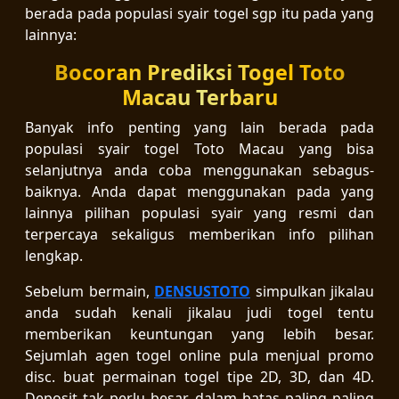
berada pada populasi syair togel sgp itu pada yang
lainnya:
Bocoran Prediksi Togel Toto
Macau Terbaru
Banyak info penting yang lain berada pada
populasi syair togel Toto Macau yang bisa
selanjutnya anda coba menggunakan sebagus-
baiknya. Anda dapat menggunakan pada yang
lainnya pilihan populasi syair yang resmi dan
terpercaya sekaligus memberikan info pilihan
lengkap.
Sebelum bermain,
DENSUSTOTO
simpulkan jikalau
anda sudah kenali jikalau judi togel tentu
memberikan keuntungan yang lebih besar.
Sejumlah agen togel online pula menjual promo
disc. buat permainan togel tipe 2D, 3D, dan 4D.
Deposit tak perlu besar, dalam batas paling paling