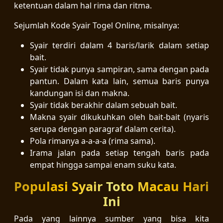
ketentuan dalam hal rima dan ritma.
Sejumlah Kode Syair Togel Online, misalnya:
Syair terdiri dalam 4 baris/larik dalam setiap
bait.
Syair tidak punya sampiran, sama dengan pada
pantun. Dalam kata lain, semua baris punya
kandungan isi dan makna.
Syair tidak berakhir dalam sebuah bait.
Makna syair dikukuhkan oleh bait-bait (nyaris
serupa dengan paragraf dalam cerita).
Pola rimanya a-a-a-a (rima sama).
Irama jalan pada setiap tengah baris pada
empat hingga sampai enam suku kata.
Populasi Syair Toto Macau Hari
Ini
Pada yang lainnya sumber yang bisa kita